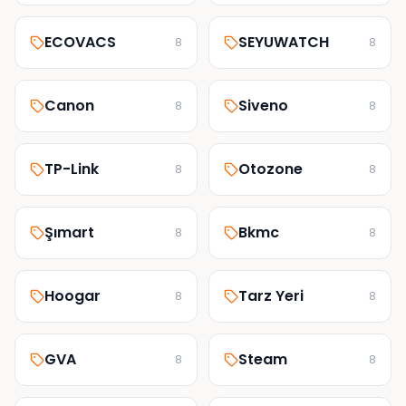
ECOVACS
SEYUWATCH
8
8
Canon
Siveno
8
8
TP-Link
Otozone
8
8
Şımart
Bkmc
8
8
Hoogar
Tarz Yeri
8
8
GVA
Steam
8
8