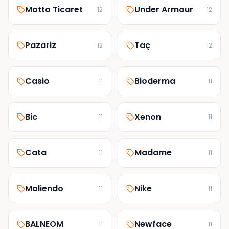
Motto Ticaret
Under Armour
12
12
Pazariz
Taç
12
12
Casio
Bioderma
11
11
Bic
Xenon
11
11
Cata
Madame
11
11
Moliendo
Nike
11
11
BALNEOM
Newface
11
11