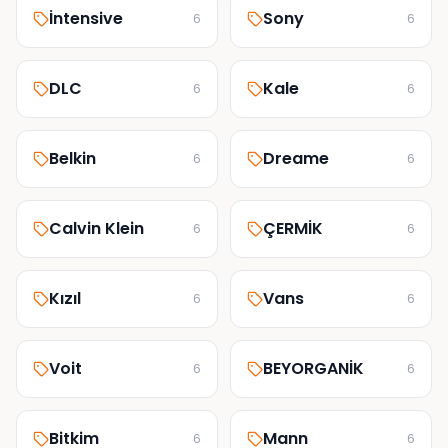
İntensive
Sony
6
6
DLC
Kale
6
6
Belkin
Dreame
6
6
Calvin Klein
ÇERMİK
6
6
Kızıl
Vans
6
6
Voit
BEYORGANİK
6
6
Bitkim
Mann
6
6