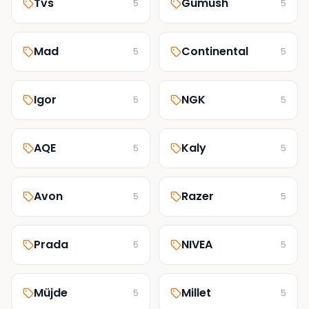
Tvs
Gumush
5
5
Mad
Continental
5
5
Igor
NGK
5
5
AQE
Kaly
5
5
Avon
Razer
5
5
Prada
NIVEA
5
5
Müjde
Millet
5
5