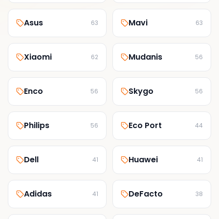
Asus
Mavi
63
63
Xiaomi
Mudanis
62
56
Enco
Skygo
56
56
Philips
Eco Port
56
44
Dell
Huawei
41
41
Adidas
DeFacto
41
38