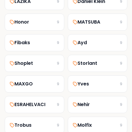
LAZİKA
Daniel Klein
9
9
Honor
MATSUBA
9
9
Fibaks
Ayd
9
9
Shoplet
Storlant
9
9
MAXGO
Yves
9
9
ESRAHELVACI
Nehir
9
9
Trobus
Molfix
9
9