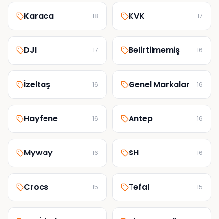
Karaca
KVK
18
17
DJI
Belirtilmemiş
17
16
İzeltaş
Genel Markalar
16
16
Hayfene
Antep
16
16
Myway
SH
16
16
Crocs
Tefal
15
15