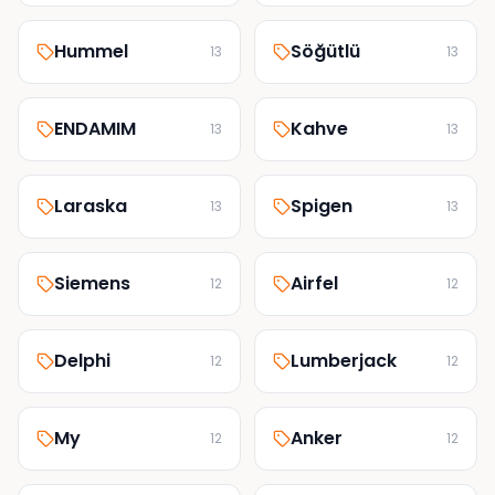
Hummel
Söğütlü
13
13
ENDAMIM
Kahve
13
13
Laraska
Spigen
13
13
Siemens
Airfel
12
12
Delphi
Lumberjack
12
12
My
Anker
12
12