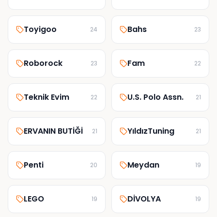
Toyigoo
Bahs
24
23
Roborock
Fam
23
22
Teknik Evim
U.S. Polo Assn.
22
21
ERVANIN BUTİĞİ
YıldızTuning
21
21
Penti
Meydan
20
19
LEGO
DİVOLYA
19
19