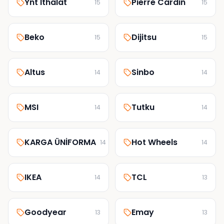
Ynt İthalat
Pierre Cardin
15
15
Beko
Dijitsu
15
15
Altus
Sinbo
14
14
MSI
Tutku
14
14
KARGA ÜNİFORMA
Hot Wheels
14
14
IKEA
TCL
14
13
Goodyear
Emay
13
13