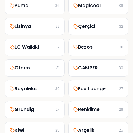
Puma
Magicool
36
36
Lisinya
Çerçici
33
32
LC Waikiki
Bezos
32
31
Otoco
CAMPER
31
30
Royaleks
Eco Lounge
30
27
Grundig
Renklime
27
26
Kiwi
Arçelik
25
25