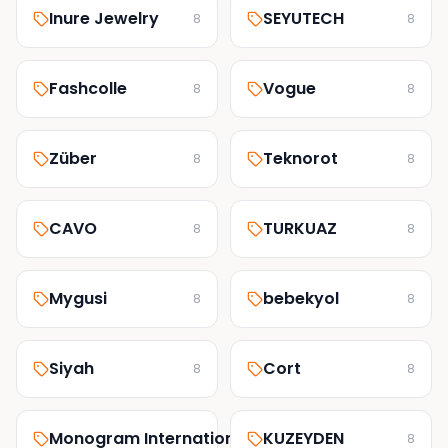
Inure Jewelry
SEYUTECH
8
8
Fashcolle
Vogue
8
8
Züber
Teknorot
8
8
CAVO
TURKUAZ
8
8
Mygusi
bebekyol
8
8
Siyah
Cort
8
8
Monogram International
KUZEYDEN
8
8