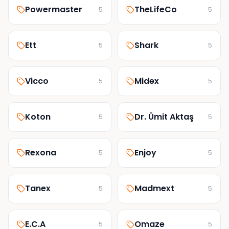
Powermaster
TheLifeCo
5
5
Ett
Shark
5
5
Vicco
Midex
5
5
Koton
Dr. Ümit Aktaş
5
5
Rexona
Enjoy
5
5
Tanex
Madmext
5
5
E.C.A
Omaze
5
5