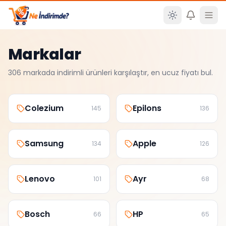
Ana içeriğe atla
Markalar
306
markada indirimli ürünleri karşılaştır, en ucuz fiyatı bul.
Colezium
Epilons
145
136
Samsung
Apple
134
126
Lenovo
Ayr
101
68
Bosch
HP
66
65