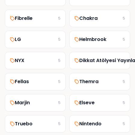
Fibrelle
Chakra
5
5
LG
Helmbrook
5
5
NYX
Dikkat Atölyesi Yayınla
5
Fellas
Themra
5
5
Marjin
Elseve
5
5
Truebo
Nintendo
5
5