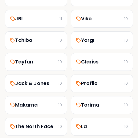
JBL
Viko
11
10
Tchibo
Yargı
10
10
Tayfun
Clariss
10
10
Jack & Jones
Profilo
10
10
Makarna
Torima
10
10
The North Face
La
10
10