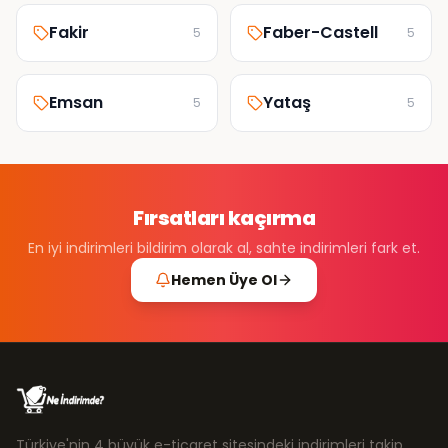
Fakir
Faber-Castell
5
5
Emsan
Yataş
5
5
Fırsatları kaçırma
En iyi indirimleri bildirim olarak al, sahte indirimleri fark et.
Hemen Üye Ol
Türkiye'nin 4 büyük e-ticaret sitesindeki indirimleri takip