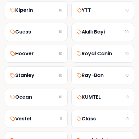
Kiperin
YTT
10
10
Guess
Akıllı Bayi
10
10
Hoover
Royal Canin
10
10
Stanley
Ray-Ban
10
10
Ocean
KUMTEL
10
9
Vestel
Class
9
9