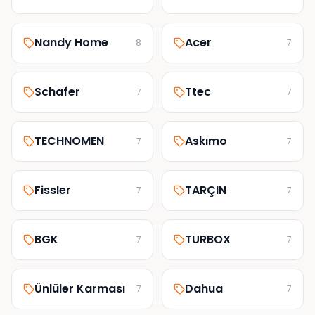
Nandy Home
Acer
8
7
Schafer
Ttec
7
7
TECHNOMEN
Askımo
7
7
Fissler
TARÇIN
7
7
BGK
TURBOX
7
7
Ünlüler Karması
Dahua
7
7