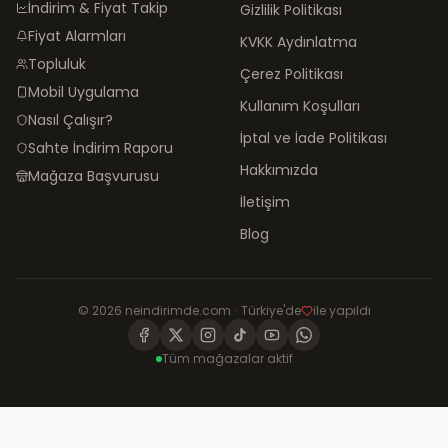
İndirim & Fiyat Takip
Gizlilik Politikası
Fiyat Alarmları
KVKK Aydınlatma
Topluluk
Çerez Politikası
Mobil Uygulama
Kullanım Koşulları
Nasıl Çalışır?
İptal ve İade Politikası
Sahte İndirim Raporu
Hakkımızda
Mağaza Başvurusu
İletişim
Blog
©
2026
neindirimde.com
·
Türkiye'de
ile yapıldı
Tüm mağazalar aktif