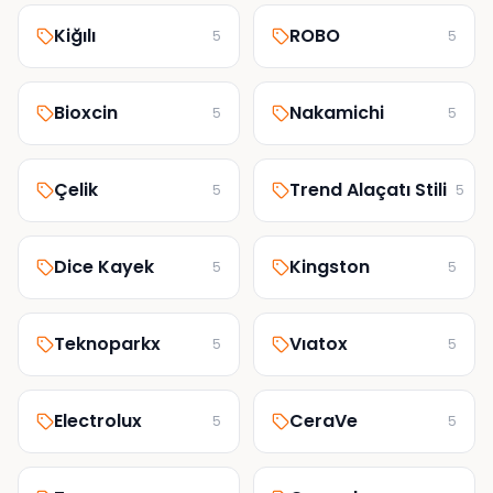
Kiğılı
ROBO
5
5
Bioxcin
Nakamichi
5
5
Çelik
Trend Alaçatı Stili
5
5
Dice Kayek
Kingston
5
5
Teknoparkx
Vıatox
5
5
Electrolux
CeraVe
5
5