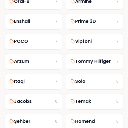
Oral-B
Armine
7
7
Enshall
Prime 3D
7
7
POCO
Vipfoni
7
7
Arzum
Tommy Hilfiger
7
7
Itaqi
Solo
7
6
Jacobs
Temak
6
6
Şehber
Homend
6
6