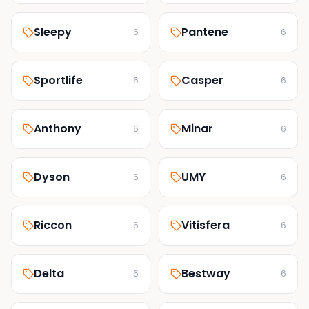
Sleepy
Pantene
6
6
Sportlife
Casper
6
6
Anthony
Minar
6
6
Dyson
UMY
6
6
Riccon
Vitisfera
6
6
Delta
Bestway
6
6