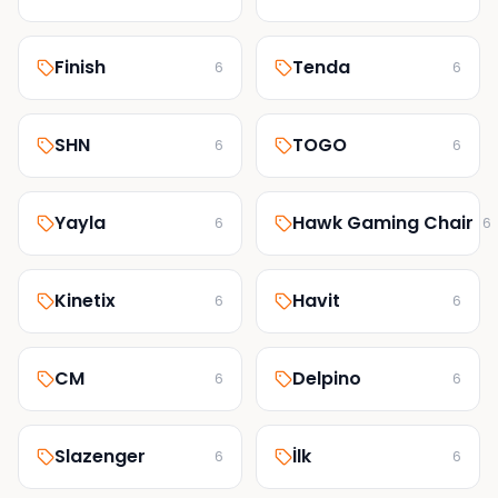
Finish
Tenda
6
6
SHN
TOGO
6
6
Yayla
Hawk Gaming Chair
6
6
Kinetix
Havit
6
6
CM
Delpino
6
6
Slazenger
İlk
6
6