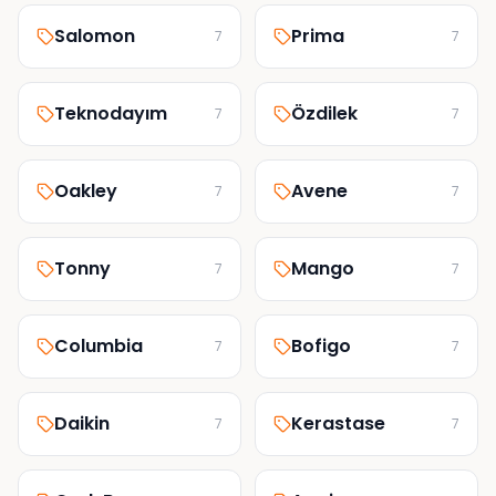
Salomon
Prima
7
7
Teknodayım
Özdilek
7
7
Oakley
Avene
7
7
Tonny
Mango
7
7
Columbia
Bofigo
7
7
Daikin
Kerastase
7
7