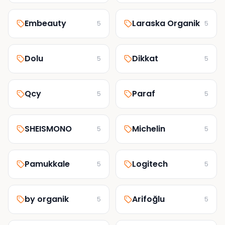
Embeauty
Laraska Organik
5
5
Dolu
Dikkat
5
5
Qcy
Paraf
5
5
SHEISMONO
Michelin
5
5
Pamukkale
Logitech
5
5
by organik
Arifoğlu
5
5