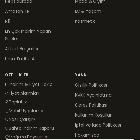
Hepsiburada
Moda & Giyim
Amazon TR
Ev & Yaşam
N11
Kozmetik
En Çok İndirim Yapan
Siteler
Aktüel Broşürler
Ürün Takibe Al
ÖZELLIKLER
YASAL
İndirim & Fiyat Takip
Gizlilik Politikası
Fiyat Alarmları
KVKK Aydınlatma
Topluluk
Çerez Politikası
Mobil Uygulama
Kullanım Koşulları
Nasıl Çalışır?
İptal ve İade Politikası
Sahte İndirim Raporu
Hakkımızda
Mağaza Başvurusu