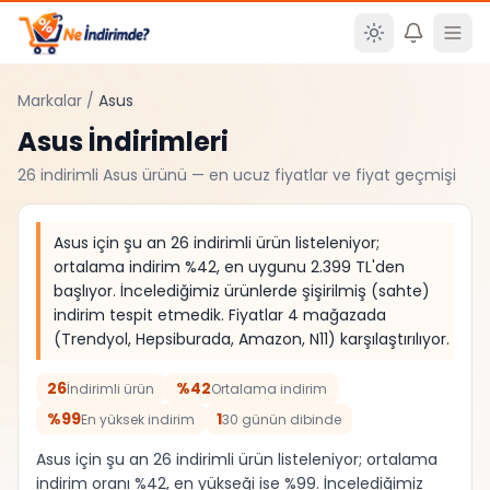
Ana içeriğe atla
Markalar
/
Asus
Asus
İndirimleri
26
indirimli
Asus
ürünü — en ucuz fiyatlar ve fiyat geçmişi
Asus için şu an 26 indirimli ürün listeleniyor;
ortalama indirim %42, en uygunu 2.399 TL'den
başlıyor. İncelediğimiz ürünlerde şişirilmiş (sahte)
indirim tespit etmedik. Fiyatlar 4 mağazada
(Trendyol, Hepsiburada, Amazon, N11) karşılaştırılıyor.
26
%42
İndirimli ürün
Ortalama indirim
%99
1
En yüksek indirim
30 günün dibinde
Asus için şu an 26 indirimli ürün listeleniyor; ortalama
indirim oranı %42, en yükseği ise %99. İncelediğimiz