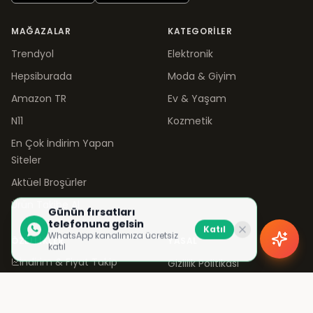
MAĞAZALAR
KATEGORILER
Trendyol
Elektronik
Hepsiburada
Moda & Giyim
Amazon TR
Ev & Yaşam
N11
Kozmetik
En Çok İndirim Yapan
Siteler
Aktüel Broşürler
Ürün Takibe Al
Günün fırsatları
telefonuna gelsin
Katıl
WhatsApp kanalımıza ücretsiz
ÖZELLIKLER
YASAL
katıl
İndirim & Fiyat Takip
Gizlilik Politikası
Fiyat Alarmları
KVKK Aydınlatma
Topluluk
Çerez Politikası