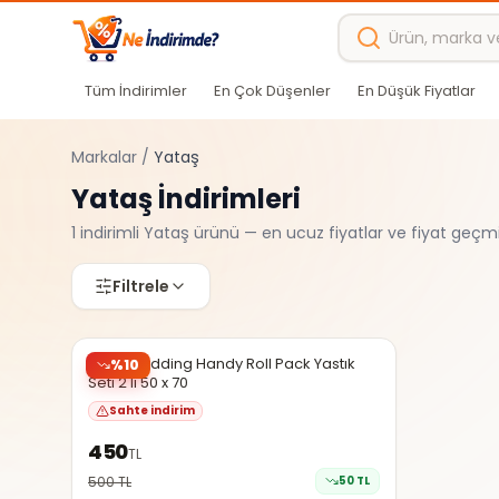
Ana içeriğe atla
Tüm İndirimler
En Çok Düşenler
En Düşük Fiyatlar
Markalar
/
Yataş
Yataş
İndirimleri
1
indirimli
Yataş
ürünü — en ucuz fiyatlar ve fiyat geçmi
Filtrele
N11
Şüpheli
Yataş Bedding Handy Roll Pack Yastık
%
10
Seti 2'li 50 x 70
Sahte indirim
450
TL
500
TL
50
TL