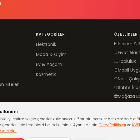
t.
KATEGORILER
ÖZELLIKLER
İndirim & 
Elektronik
Fiyat Alar
Moda & Giyim
Topluluk
Ev & Yaşam
Mobil Uy
Kozmetik
Nasıl Çalış
n Siteler
Sahte İnd
Mağaza B
ullanımı
izi iyileştirmek için çerezler kullanıyoruz. Zorunlu çerezler her zaman aktiftir
çerezleri için tercihinizi belirtebilirsiniz. Ayrıntılar için
Çerez Politikası
ve
KVK
ma Metni
.