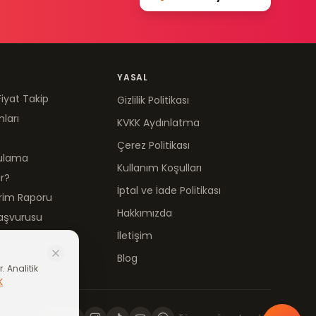
YASAL
Fiyat Takip
Gizlilik Politikası
mları
KVKK Aydınlatma
Çerez Politikası
gulama
Kullanım Koşulları
ır?
İptal ve İade Politikası
irim Raporu
Hakkımızda
aşvurusu
İletişim
Blog
. Analitik
K