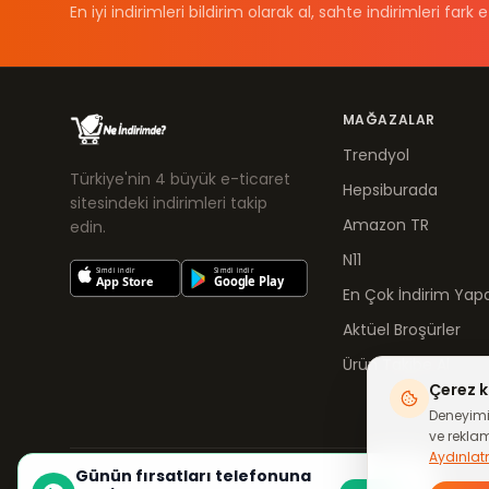
En iyi indirimleri bildirim olarak al, sahte indirimleri fark e
MAĞAZALAR
Trendyol
Türkiye'nin 4 büyük e-ticaret
Hepsiburada
sitesindeki indirimleri takip
Amazon TR
edin.
N11
En Çok İndirim Yapa
Aktüel Broşürler
Ürün Takibe Al
Çerez k
Deneyimin
ve reklam 
Aydınlat
Günün fırsatları telefonuna