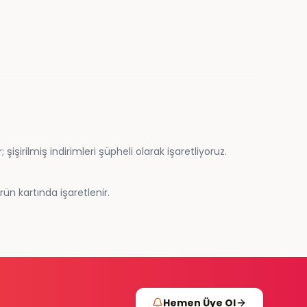
şirilmiş indirimleri şüpheli olarak işaretliyoruz.
ün kartında işaretlenir.
Hemen Üye Ol