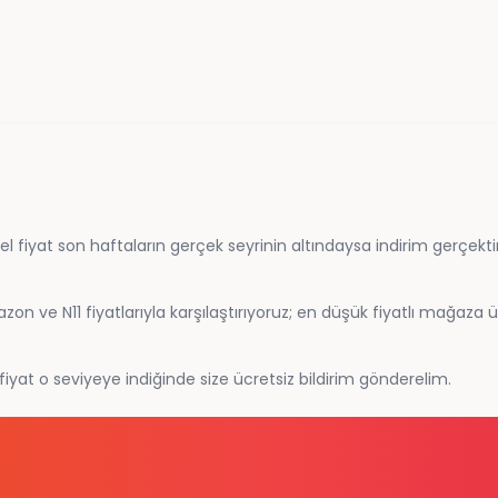
yat son haftaların gerçek seyrinin altındaysa indirim gerçektir; şi
n ve N11 fiyatlarıyla karşılaştırıyoruz; en düşük fiyatlı mağaza ür
; fiyat o seviyeye indiğinde size ücretsiz bildirim gönderelim.