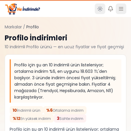
Ana içeriğe atla
Markalar
/
Profilo
Profilo
İndirimleri
10
indirimli
Profilo
ürünü — en ucuz fiyatlar ve fiyat geçmişi
Profilo için şu an 10 indirimli ürün listeleniyor;
ortalama indirim %6, en uygunu 18.603 TL'den
başlıyor. 3 üründe indirim öncesi fiyat yükseltilmiş;
almadan önce fiyat geçmişine bakın. Fiyatlar 4
mağazada (Trendyol, Hepsiburada, Amazon, N11)
karşılaştırılıyor.
10
%6
İndirimli ürün
Ortalama indirim
%12
3
En yüksek indirim
Sahte indirim
Profilo için şu an 10 indirimli ürün listeleniyor; ortalama