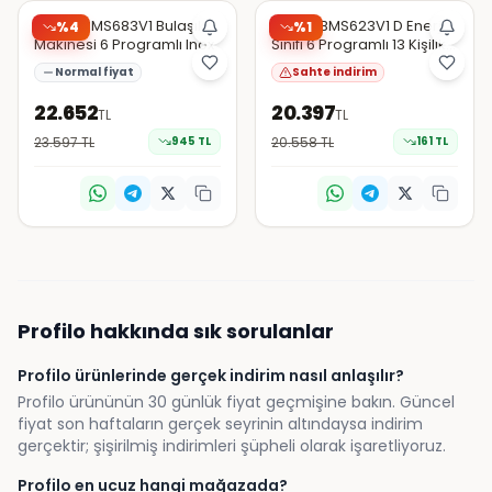
Şüpheli
Profilo BMS683V1 Bulaşık
Profilo BMS623V1 D Enerji
%
4
%
1
Makinesi 6 Programlı Inox
Sınıfı 6 Programlı 13 Kişilik
Bulaşık Makinesi
Normal fiyat
Sahte indirim
22.652
20.397
TL
TL
23.597
TL
945
TL
20.558
TL
161
TL
Profilo
hakkında sık sorulanlar
Profilo ürünlerinde gerçek indirim nasıl anlaşılır?
Profilo ürününün 30 günlük fiyat geçmişine bakın. Güncel
fiyat son haftaların gerçek seyrinin altındaysa indirim
gerçektir; şişirilmiş indirimleri şüpheli olarak işaretliyoruz.
Profilo en ucuz hangi mağazada?