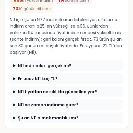
%96
114
En yüksek indirim
Sahte indirim
73
30 günün dibinde
N11 için şu an 977 indirimli ürün listeleniyor; ortalama
indirim oranı %25, en yükseği ise %96. Bunlardan
yalnızca 114 tanesinde fiyat indirim öncesi yükseltilmiş
(sahte indirim); geri kalanı gerçek fırsat. 73 ürün şu an
son 30 günün en düşük fiyatında. En uygunu 22 TL'den
başlıyor (N11).
N11 indirimleri gerçek mi?
En ucuz N11 kaç TL?
N11 fiyatları ne sıklıkla güncelleniyor?
N11 ne zaman indirime girer?
Şu an N11 almak mantıklı mı?