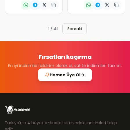
1
/
41
Sonraki
Fırsatları kaçırma
En iyi indirimleri bildirim olarak al, sahte indirimleri fark et.
Hemen Üye Ol
Türkiye'nin 4 büyük e-ticaret sitesindeki indirimleri takip
edin.