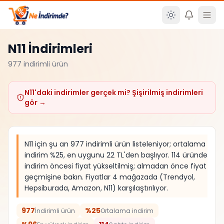
Ana içeriğe atla
N11
İndirimleri
977
indirimli ürün
N11
'daki indirimler gerçek mi? Şişirilmiş indirimleri
gör →
N11 için şu an 977 indirimli ürün listeleniyor; ortalama
indirim %25, en uygunu 22 TL'den başlıyor. 114 üründe
indirim öncesi fiyat yükseltilmiş; almadan önce fiyat
geçmişine bakın. Fiyatlar 4 mağazada (Trendyol,
Hepsiburada, Amazon, N11) karşılaştırılıyor.
977
%25
İndirimli ürün
Ortalama indirim