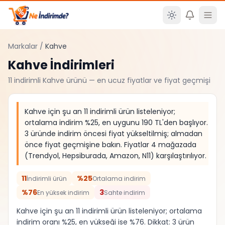
Ana içeriğe atla
Markalar
/
Kahve
Kahve
İndirimleri
11
indirimli
Kahve
ürünü — en ucuz fiyatlar ve fiyat geçmişi
Kahve için şu an 11 indirimli ürün listeleniyor;
ortalama indirim %25, en uygunu 190 TL'den başlıyor.
3 üründe indirim öncesi fiyat yükseltilmiş; almadan
önce fiyat geçmişine bakın. Fiyatlar 4 mağazada
(Trendyol, Hepsiburada, Amazon, N11) karşılaştırılıyor.
11
%25
İndirimli ürün
Ortalama indirim
%76
3
En yüksek indirim
Sahte indirim
Kahve için şu an 11 indirimli ürün listeleniyor; ortalama
indirim oranı %25, en yükseği ise %76. Dikkat: 3 ürün