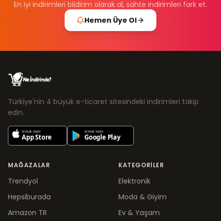
En iyi indirimleri bildirim olarak al, sahte indirimleri fark et.
Hemen Üye Ol
Türkiye'nin 4 büyük e-ticaret sitesindeki indirimleri takip
edin.
MAĞAZALAR
KATEGORILER
Trendyol
Elektronik
Hepsiburada
Moda & Giyim
Amazon TR
Ev & Yaşam