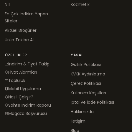
N11
Kozmetik
En Çok İndirim Yapan
Siteler
Aktüel Broşürler
Ürün Takibe Al
ÖZELLIKLER
YASAL
İndirim & Fiyat Takip
Gizlilik Politikası
Fiyat Alarmları
KVKK Aydınlatma
Topluluk
Çerez Politikası
Mobil Uygulama
Kullanım Koşulları
Nasıl Çalışır?
İptal ve İade Politikası
Sahte İndirim Raporu
Hakkımızda
Mağaza Başvurusu
İletişim
Blog