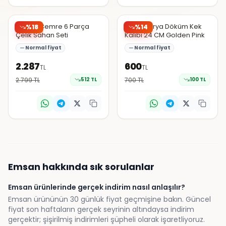
N11
N11
Emsan Cemre 6 Parça
Emsan Arya Döküm Kek
%
18
%
14
Çelik Sahan Seti
Kalıbı 24 CM Golden Pink
Normal fiyat
Normal fiyat
2.287
600
TL
TL
2.799
TL
512
TL
700
TL
100
TL
Emsan
hakkında sık sorulanlar
Emsan ürünlerinde gerçek indirim nasıl anlaşılır?
Emsan ürününün 30 günlük fiyat geçmişine bakın. Güncel
fiyat son haftaların gerçek seyrinin altındaysa indirim
gerçektir; şişirilmiş indirimleri şüpheli olarak işaretliyoruz.