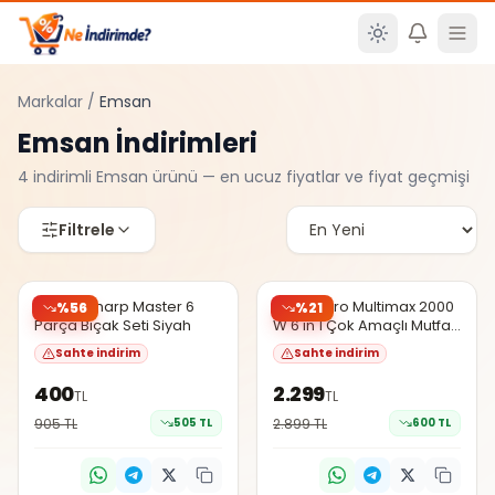
Ana içeriğe atla
Markalar
/
Emsan
Emsan
İndirimleri
4
indirimli
Emsan
ürünü — en ucuz fiyatlar ve fiyat geçmişi
Filtrele
N11
N11
EN DÜŞÜK
EN DÜŞÜK
Emsan Sharp Master 6
Emsan Pro Multimax 2000
%
56
%
21
Parça Bıçak Seti Siyah
W 6 in 1 Çok Amaçlı Mutfak
Şüpheli
Şüpheli
Robotu
Sahte indirim
Sahte indirim
400
2.299
TL
TL
905
TL
505
TL
2.899
TL
600
TL