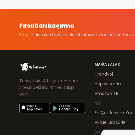
Fırsatları kaçırma
En iyi indirimleri bildirim olarak al, sahte indirimleri fark e
MAĞAZALAR
Trendyol
Türkiye'nin 4 büyük e-ticaret
Hepsiburada
sitesindeki indirimleri takip
Amazon TR
edin.
N11
En Çok İndirim Yapa
Aktüel Broşürler
Ürün Takibe Al