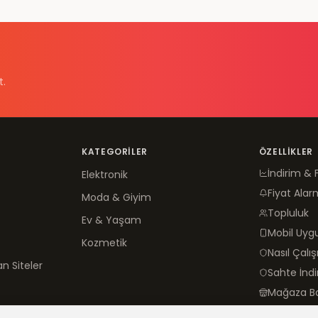
t.
KATEGORILER
ÖZELLIKLER
İndirim & 
Elektronik
Fiyat Alar
Moda & Giyim
Topluluk
Ev & Yaşam
Mobil Uy
Kozmetik
Nasıl Çalış
n Siteler
Sahte İnd
Mağaza B