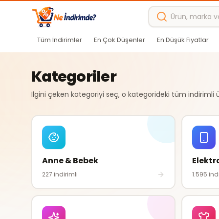
Ana içeriğe atla
Tüm İndirimler
En Çok Düşenler
En Düşük Fiyatlar
Kategoriler
İlgini çeken kategoriyi seç, o kategorideki tüm indirimli 
Anne & Bebek
Elektr
227
indirimli
1.595
indi