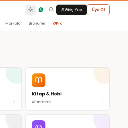
Giriş Yap
Üye Ol
Markalar
Broşürler
Pro
Kitap & Hobi
411
indirimli