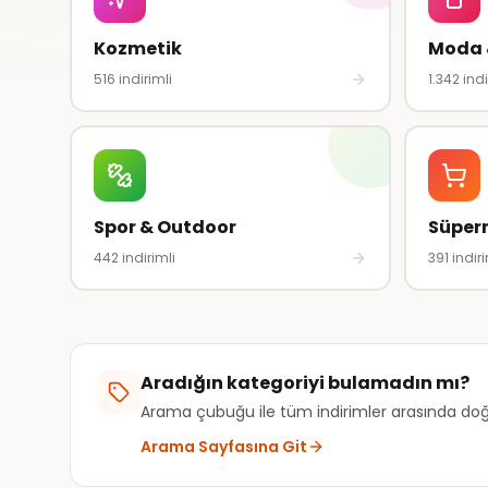
Kozmetik
Moda 
516
indirimli
1.342
indi
Spor & Outdoor
Süper
442
indirimli
391
indiri
Aradığın kategoriyi bulamadın mı?
Arama çubuğu ile tüm indirimler arasında doğ
Arama Sayfasına Git