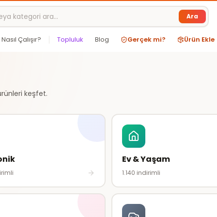
Ara
Nasıl Çalışır?
Topluluk
Blog
Gerçek mi?
Ürün Ekle
ürünleri keşfet.
onik
Ev & Yaşam
rimli
1.140
indirimli