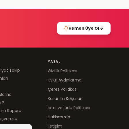
Hemen Üye Ol
YASAL
Fiyat Takip
Gizlilik Politikası
mları
KVKK Aydınlatma
Çerez Politikası
gulama
Kullanım Koşulları
ır?
İptal ve İade Politikası
irim Raporu
Hakkımızda
aşvurusu
İletişim