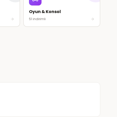
Oyun & Konsol
51
indirimli