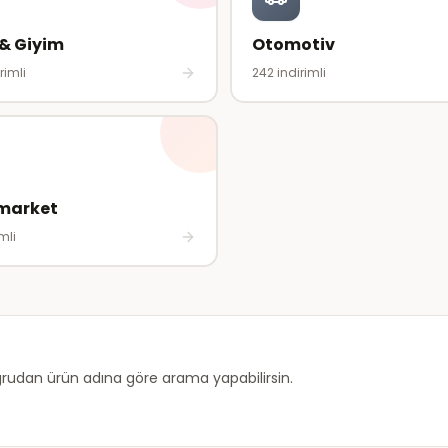
& Giyim
Otomotiv
rimli
242
indirimli
market
mli
rudan ürün adına göre arama yapabilirsin.