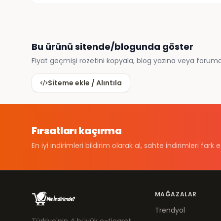
Bu ürünü sitende/blogunda göster
Fiyat geçmişi rozetini kopyala, blog yazına veya foruma
Siteme ekle / Alıntıla
Fırsatları kaçırma
En iyi indirimleri bildirim olarak al, sahte indirimleri fark e
MAĞAZALAR
Trendyol