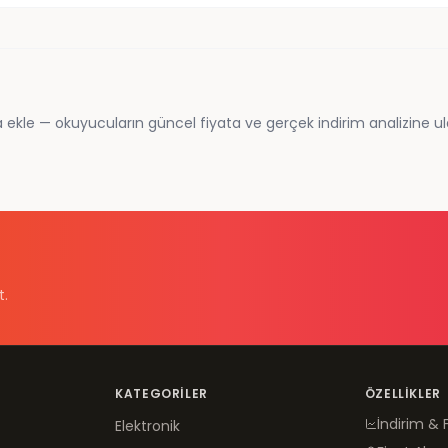
 ekle — okuyucuların güncel fiyata ve gerçek indirim analizine ul
t.
KATEGORILER
ÖZELLIKLER
İndirim & 
Elektronik