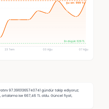
Şu an: 999 TL
En düşük: 329 TL
23 Tem
03 Ağu
07 Ağu
iyatını 97.39101365740741 gündür takip ediyoruz;
, ortalama ise 667,46 TL oldu. Güncel fiyat,