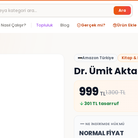
Ara
Nasıl Çalışır?
Topluluk
Blog
Gerçek mi?
Ürün Ekle
Amazon Türkiye
Kitap &
Dr. Ümit Akta
999
1.300
TL
TL
301
TL tasarruf
NE İNDIRIMDE HÜKMÜ
NORMAL FİYAT