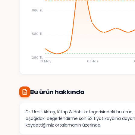
880 TL
580 TL
280 TL
10 May
01 Haz
Bu ürün hakkında
Dr. Ümit Aktaş, Kitap & Hobi kategorisindeki bu ürün,
aşağıdaki değerlendirme son 52 fiyat kaydına dayanıy
kaydettiğimiz ortalamanın üzerinde.