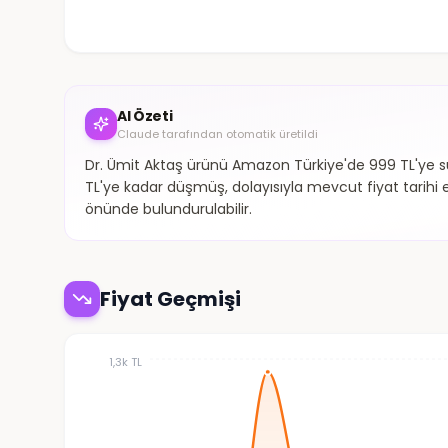
AI Özeti
Claude tarafından otomatik üretildi
Dr. Ümit Aktaş ürünü Amazon Türkiye'de 999 TL'ye 
TL'ye kadar düşmüş, dolayısıyla mevcut fiyat tarihi en 
önünde bulundurulabilir.
Fiyat Geçmişi
1,3k TL