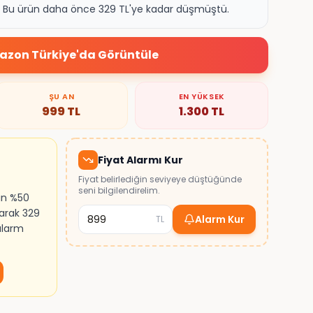
k. Bu ürün daha önce 329 TL'ye kadar düşmüştü.
zon Türkiye
'da Görüntüle
ŞU AN
EN YÜKSEK
999
TL
1.300
TL
Fiyat Alarmı Kur
Fiyat belirlediğin seviyeye düştüğünde
seni bilgilendirelim.
ın %50
larak 329
Alarm Kur
TL
 alarm