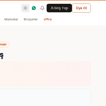
Giriş Yap
Üye Ol
Markalar
Broşürler
Pro
 Hobi
ş