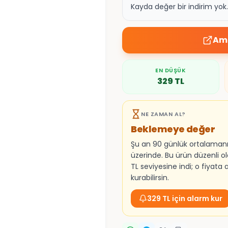
Kayda değer bir indirim yo
Ama
EN DÜŞÜK
329
TL
NE ZAMAN AL?
Beklemeye değer
Şu an 90 günlük ortalaman
üzerinde. Bu ürün düzenli o
TL seviyesine indi; o fiyata
kurabilirsin.
329 TL için alarm kur