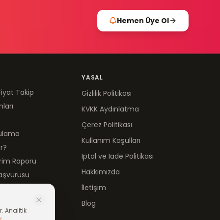
Hemen Üye Ol
YASAL
Fiyat Takip
Gizlilik Politikası
mları
KVKK Aydınlatma
Çerez Politikası
gulama
Kullanım Koşulları
ır?
İptal ve İade Politikası
irim Raporu
Hakkımızda
aşvurusu
İletişim
Blog
. Analitik
K