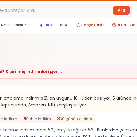
Ara
Nasıl Çalışır?
Topluluk
Blog
Gerçek mi?
Ürün Ekle
? Şişirilmiş indirimleri gör →
iyor; ortalama indirim %21, en uygunu 18 TL'den başlıyor. 5 üründe 
psiburada, Amazon, N11) karşılaştırılıyor.
5
3
ek indirim
Sahte indirim
30 günün dibinde
r; ortalama indirim oranı %21, en yükseği ise %61. Bunlardan yalnız
30 günün en düşük fiyatında. En uygunu 18 TL'den başlıyor (Trendyol