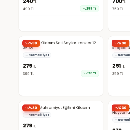
240
700
TL
TL
499
TL
259
TL
750
TL
N11
N11
İlk Etkinlik Kitabım Seti Sayılar-renkler 12-
Beyin Geli
%
30
%
30
36 Ay
Kitaplar 
Normal fiyat
Normal 
279
251
TL
TL
399
TL
120
TL
359
TL
N11
N11
Cırt Cırtlı Mahremiyet Eğitimi Kitabım
6-16 Ay İl
%
30
%
30
Hayvanla
Normal fiyat
Normal 
279
TL