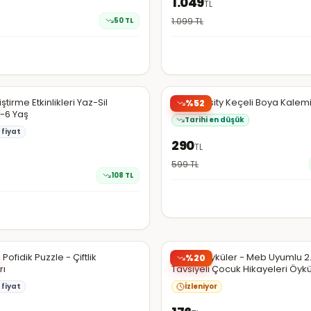
1.049
TL
50
TL
1.099
TL
N11
ştirme Etkinlikleri Yaz-Sil
Bic Intensity Keçeli Boya Kalemi
%
52
3-6 Yaş
Tarihi en düşük
fiyat
290
TL
599
TL
108
TL
N11
k Pofidik Puzzle - Çiftlik
Harika Öyküler - Meb Uyumlu 2. 3
%
20
rı
Tavsiyeli Çocuk Hikayeleri Öykü
8 Kitap
fiyat
İzleniyor