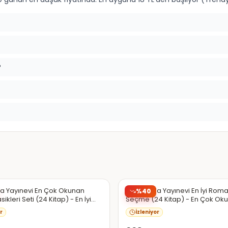
?
Trendyol
da Yayınevi En Çok Okunan
Kızıl Panda Yayınevi En İyi Ro
%
40
leri Seti (24 Kitap) - En İyi
Seçme (24 Kitap) - En Çok Ok
rdan Seçme
Dünya Klasikleri Seti
r
İzleniyor