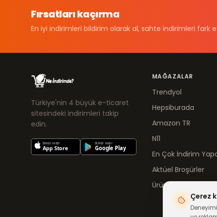
Fırsatları kaçırma
En iyi indirimleri bildirim olarak al, sahte indirimleri fark e
MAĞAZALAR
Trendyol
Türkiye'nin 4 büyük e-ticaret
Hepsiburada
sitesindeki indirimleri takip
Amazon TR
edin.
N11
En Çok İndirim Yapa
Aktüel Broşürler
Ürün Takibe Al
Çerez k
Deneyimin
ve reklam 