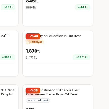
845
TL
50
TL
889
TL
44
TL
Amazon Türkiye
EN DÜŞÜK
 24'lü
The Vitality of Education in Our Lives
%
46
İzleniyor
1.870
TL
309
TL
3.471
TL
1.601
TL
N11
. 4. Sınıf
Bic Kids Plastidecor Silinebilir Elleri
%
35
 Kitapları
Kirletmeyen Pastel Boya 24 Renk
Normal fiyat