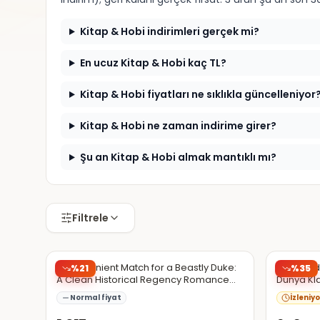
Kitap & Hobi indirimleri gerçek mi?
En ucuz Kitap & Hobi kaç TL?
Kitap & Hobi fiyatları ne sıklıkla güncelleniyor
Kitap & Hobi ne zaman indirime girer?
Şu an Kitap & Hobi almak mantıklı mı?
Filtrele
Amazon Türkiye
Trendyol
A Convenient Match for a Beastly Duke:
Kızıl Pan
%
21
%
35
A Clean Historical Regency Romance
Dünya Klasik
Book (Deals of Marriage)
Yazarla
Normal fiyat
İzleniyo