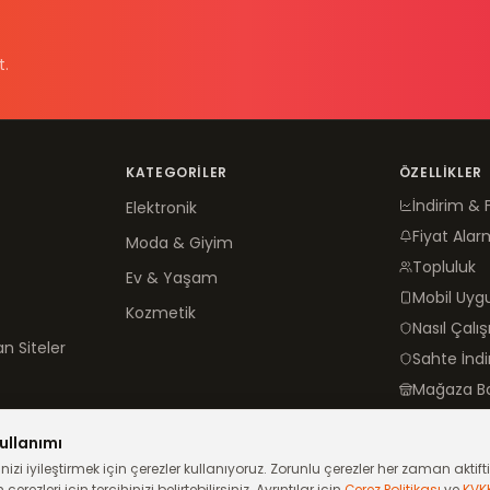
t.
KATEGORILER
ÖZELLIKLER
İndirim & 
Elektronik
Fiyat Alar
Moda & Giyim
Topluluk
Ev & Yaşam
Mobil Uy
Kozmetik
Nasıl Çalış
n Siteler
Sahte İnd
Mağaza B
ullanımı
izi iyileştirmek için çerezler kullanıyoruz. Zorunlu çerezler her zaman aktiftir
çerezleri için tercihinizi belirtebilirsiniz. Ayrıntılar için
Çerez Politikası
ve
KVK