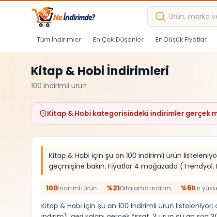
Ana içeriğe atla
Tüm İndirimler
En Çok Düşenler
En Düşük Fiyatlar
Kitap & Hobi
İndirimleri
100
indirimli ürün
Kitap & Hobi
kategorisindeki indirimler gerçek mi
Kitap & Hobi için şu an 100 indirimli ürün listelen
geçmişine bakın. Fiyatlar 4 mağazada (Trendyol, He
100
%21
%61
İndirimli ürün
Ortalama indirim
En yüks
Kitap & Hobi için şu an 100 indirimli ürün listeleniyo
indirim); geri kalanı gerçek fırsat. 3 ürün şu an son 