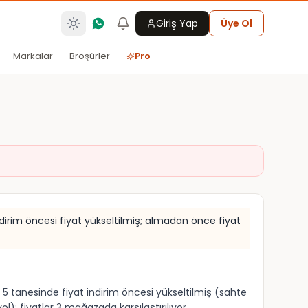
Giriş Yap
Üye Ol
Markalar
Broşürler
Pro
indirim öncesi fiyat yükseltilmiş; almadan önce fiyat
ca 5 tanesinde fiyat indirim öncesi yükseltilmiş (sahte
); fiyatlar 3 mağazada karşılaştırılıyor.