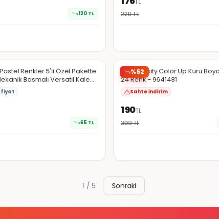
176
TL
120
TL
220
TL
N11
 Pastel Renkler 5'li Özel Pakette
Bic Intensity Color Up Kuru Boy
%
52
Mekanik Basmalı Versatil Kalem
24 Renk - 9641481
fiyat
Sahte indirim
190
TL
65
TL
399
TL
1
/
5
Sonraki