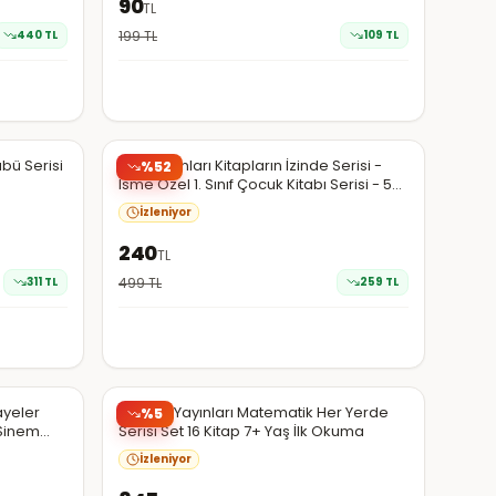
90
TL
440
TL
199
TL
109
TL
Trendyol
übü Serisi
UMY Yayınları Kitapların İzinde Serisi -
%
52
İsme Özel 1. Sınıf Çocuk Kitabı Serisi - 5
Kitap
İzleniyor
240
TL
311
TL
499
TL
259
TL
Trendyol
ayeler
Tübitak Yayınları Matematik Her Yerde
%
5
 Sinem
Serisi Set 16 Kitap 7+ Yaş İlk Okuma
İzleniyor