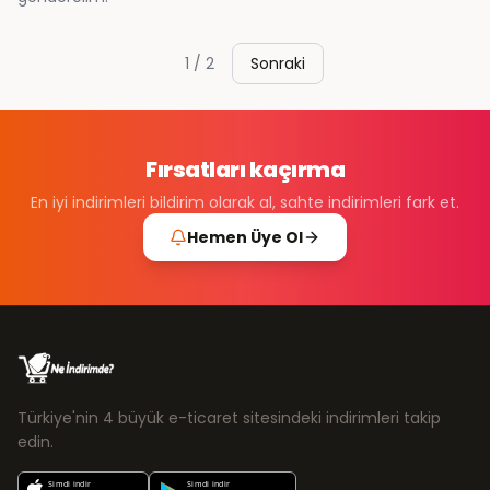
1
/
2
Sonraki
Fırsatları kaçırma
En iyi indirimleri bildirim olarak al, sahte indirimleri fark et.
Hemen Üye Ol
Türkiye'nin 4 büyük e-ticaret sitesindeki indirimleri takip
edin.