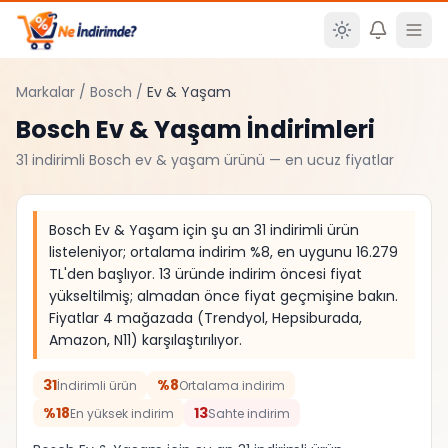
Ana içeriğe atla
Markalar
/
Bosch
/
Ev & Yaşam
Bosch
Ev & Yaşam
İndirimleri
31
indirimli
Bosch
ev & yaşam
ürünü — en ucuz fiyatlar
Bosch Ev & Yaşam için şu an 31 indirimli ürün
listeleniyor; ortalama indirim %8, en uygunu 16.279
TL'den başlıyor. 13 üründe indirim öncesi fiyat
yükseltilmiş; almadan önce fiyat geçmişine bakın.
Fiyatlar 4 mağazada (Trendyol, Hepsiburada,
Amazon, N11) karşılaştırılıyor.
31
%8
İndirimli ürün
Ortalama indirim
%18
13
En yüksek indirim
Sahte indirim