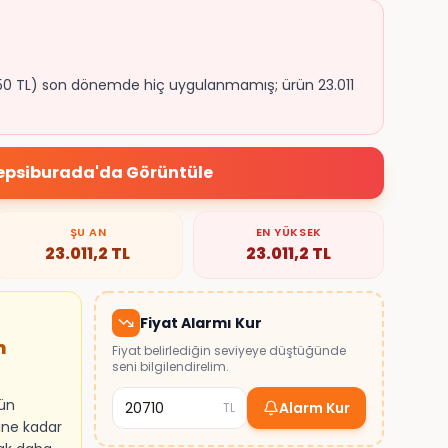
3.950 TL) son dönemde hiç uygulanmamış; ürün 23.011
epsiburada
'da Görüntüle
ŞU AN
EN YÜKSEK
23.011,2
TL
23.011,2
TL
Fiyat Alarmı Kur
m
Fiyat belirlediğin seviyeye düştüğünde
seni bilgilendirelim.
rün
Alarm Kur
TL
ine kadar