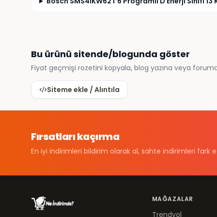
Bosch SMS4IKW62T 6 Programlı D Enerji Sınıfı 13 K
Bu ürünü sitende/blogunda göster
Fiyat geçmişi rozetini kopyala, blog yazına veya foruma
Siteme ekle / Alıntıla
Fırsatları kaçırma
En iyi indirimleri bildirim olarak al, sahte indirimleri fark e
MAĞAZALAR
Trendyol