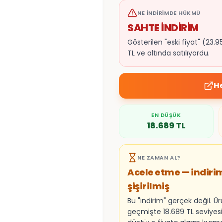
NE İNDIRIMDE HÜKMÜ
SAHTE İNDİRİM
Gösterilen "eski fiyat" (2
TL ve altında satılıyordu.
H
EN DÜŞÜK
18.689
TL
NE ZAMAN AL?
Acele etme — indiri
şişirilmiş
Bu "indirim" gerçek değil. Ü
geçmişte 18.689 TL seviyes