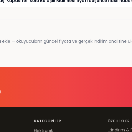
işi Kapasiteli Solo Bulaşık Makinesi fiyatı düşünce nasıl haber
 ekle — okuyucuların güncel fiyata ve gerçek indirim analizine ul
t.
KATEGORILER
ÖZELLIKLER
İndirim & 
Elektronik