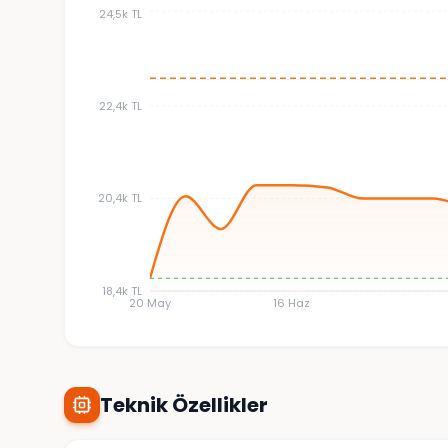
24,5k TL
22,4k TL
20,4k TL
18,4k TL
20 May
16 Haz
Teknik Özellikler