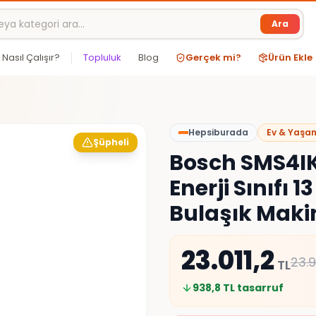
Ara
Nasıl Çalışır?
Topluluk
Blog
Gerçek mi?
Ürün Ekle
Hepsiburada
Ev & Yaşa
Şüpheli
Bosch SMS4IK
Enerji Sınıfı 1
Bulaşık Maki
23.011,2
23.
TL
938,8
TL tasarruf