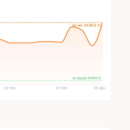
Şu an: 23.011,2 TL
En düşük: 18.689 TL
20 Tem
28 Tem
05 Ağu