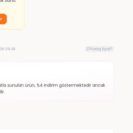
mak daha
ur
26 09:38
Yanlış fiyat?
fiyatla sunulan ürün, %4 indirim göstermektedir ancak
ir.