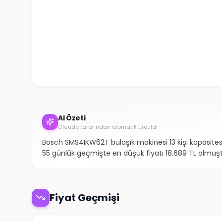
AI Özeti
Claude tarafından otomatik üretildi
Bosch SMS4IKW62T bulaşık makinesi 13 kişi kapasitesi 
55 günlük geçmişte en düşük fiyatı 18.689 TL olmuşt
Fiyat Geçmişi