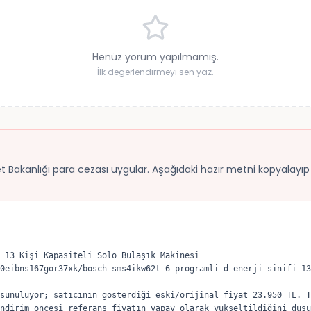
Henüz yorum yapılmamış.
İlk değerlendirmeyi sen yaz.
ret Bakanlığı para cezası uygular. Aşağıdaki hazır metni kopyalayıp B
 13 Kişi Kapasiteli Solo Bulaşık Makinesi

0eibns167gor37xk/bosch-sms4ikw62t-6-programli-d-enerji-sinifi-13
sunuluyor; satıcının gösterdiği eski/orijinal fiyat 23.950 TL. T
ndirim öncesi referans fiyatın yapay olarak yükseltildiğini düşü