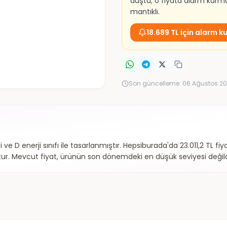
düştü; o fiyata alarm kur
mantıklı.
18.689 TL için alarm k
Son güncelleme:
06 Ağustos 20
ve D enerji sınıfı ile tasarlanmıştır. Hepsiburada'da 23.011,2 TL 
ur. Mevcut fiyat, ürünün son dönemdeki en düşük seviyesi değild