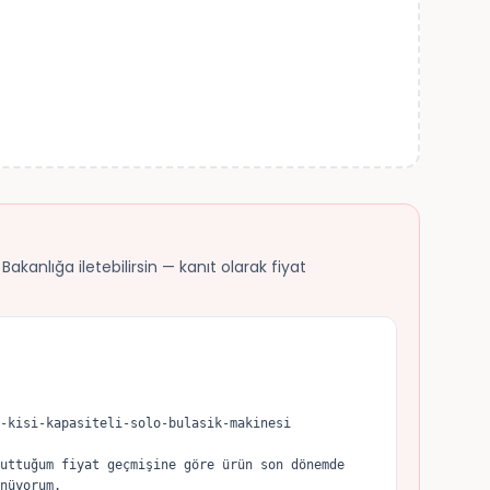
akanlığa iletebilirsin — kanıt olarak fiyat
-kisi-kapasiteli-solo-bulasik-makinesi

uttuğum fiyat geçmişine göre ürün son dönemde 
nüyorum.
