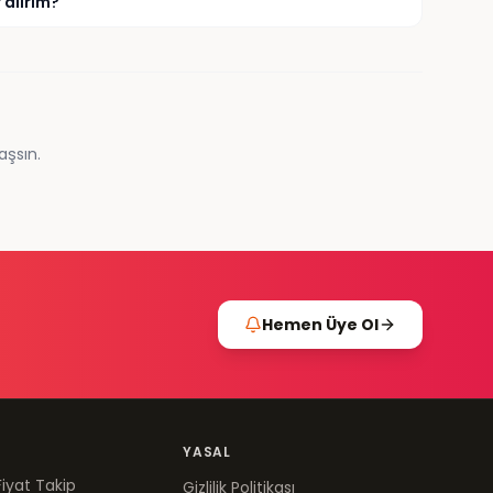
 alırım?
aşsın.
Hemen Üye Ol
YASAL
Fiyat Takip
Gizlilik Politikası