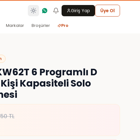
Giriş Yap
Üye Ol
Markalar
Broşürler
Pro
m
W62T 6 Programlı D
3 Kişi Kapasiteli Solo
nesi
950
TL