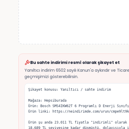
Bu sahte indirimi resmî olarak şikayet et
Yanıltıcı indirim 6502 sayılı Kanun'a aykırıdır ve Tica
geçmişimizi gösterebilirsin.
Şikayet konusu: Yanıltıcı / sahte indirim

Mağaza: Hepsiburada

Ürün: Bosch SMS4IKW62T 6 Programlı D Enerji Sınıfı
Ürün linki: https://neindirimde.com/urun/cmpe9lt9k
Ürün şu anda 23.011 TL fiyatla "indirimli" olarak 
18.689 TL seviyesine kadar düşmüştü, dolayısıyla i