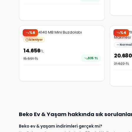
Hepsiburada
Hepsibura
Beko 754140 MB Mini Buzdolabı
Beko B 710
%
6
%
4
Makinesi
İzleniyor
Normal 
14.656
TL
20.680
15.591
TL
935
TL
21.622
TL
Beko
Ev & Yaşam
hakkında sık sorulanla
Beko ev & yaşam indirimleri gerçek mi?