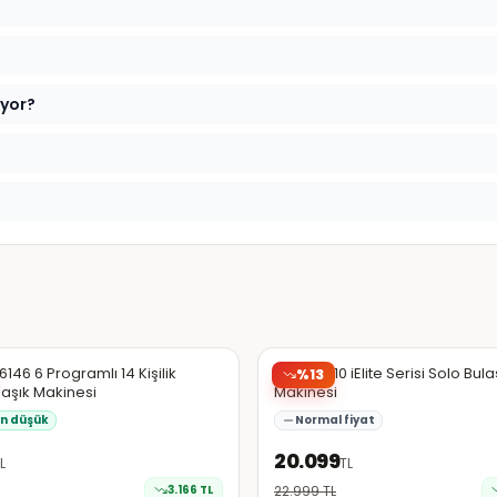
iyor?
da
Hepsiburada
EN DÜŞÜK
146 6 Programlı 14 Kişilik
Beko B 710 iElite Serisi Solo Bula
%
13
aşık Makinesi
Makinesi
en düşük
Normal fiyat
20.099
L
TL
3.166
TL
22.999
TL