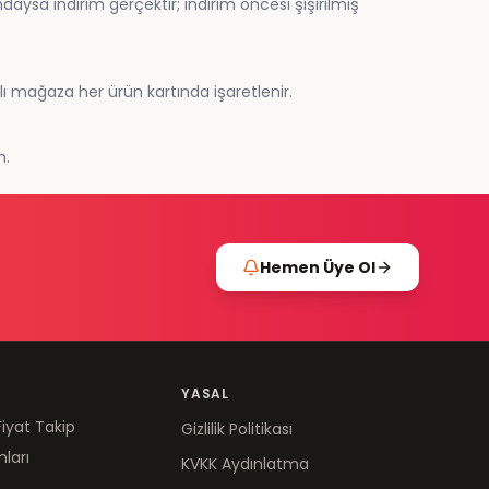
ysa indirim gerçektir; indirim öncesi şişirilmiş
lı mağaza her ürün kartında işaretlenir.
m.
Hemen Üye Ol
YASAL
Fiyat Takip
Gizlilik Politikası
mları
KVKK Aydınlatma