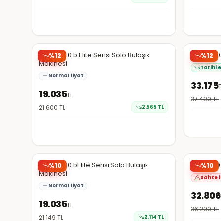
Hepsiburada
Hepsibura
Beko B 710 b Elite Serisi Solo Bulaşık
Beko 970
%
12
%
12
Makinesi
Tarihi 
Normal fiyat
33.175
19.035
TL
37.499
TL
21.600
TL
2.565
TL
Hepsiburada
Hepsibura
Beko B 710 bElite Serisi Solo Bulaşık
Beko 670
%
10
%
10
Makinesi
Sahte i
Normal fiyat
32.806
19.035
TL
36.299
TL
21.149
TL
2.114
TL