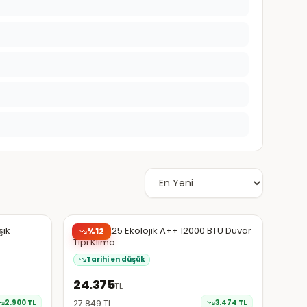
Hepsiburada
EN DÜŞÜK
şık
Beko 31225 Ekolojik A++ 12000 BTU Duvar
%
12
Tipi Klima
Tarihi en düşük
24.375
TL
2.900
TL
27.849
TL
3.474
TL