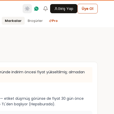
Giriş Yap
Üye Ol
Markalar
Broşürler
Pro
 üründe indirim öncesi fiyat yükseltilmiş; almadan
rim — etiket düşmüş görünse de fiyat 30 gün önce
TL'den başlıyor (Hepsiburada).