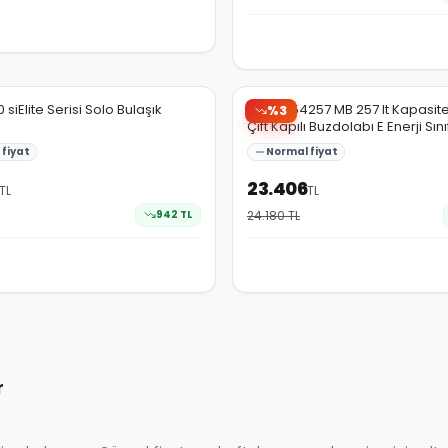
da
Hepsiburada
 siElite Serisi Solo Bulaşık
Beko 854257 MB 257 lt Kapasit
%
3
Çift Kapılı Buzdolabı E Enerji Sınıf
Sessiz Çalışma
fiyat
Normal fiyat
23.406
TL
TL
942
TL
24.180
TL
r