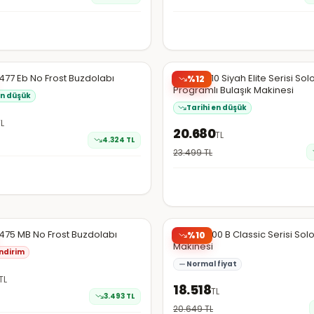
da
Hepsiburada
EN DÜŞÜK
477 Eb No Frost Buzdolabı
Beko B 710 Siyah Elite Serisi Sol
%
12
Programlı Bulaşık Makinesi
en düşük
Tarihi en düşük
TL
20.680
TL
4.324
TL
23.499
TL
da
Hepsiburada
Şüpheli
475 MB No Frost Buzdolabı
Beko B 600 B Classic Serisi Solo
%
10
Makinesi
ndirim
Normal fiyat
TL
18.518
TL
3.493
TL
20.649
TL