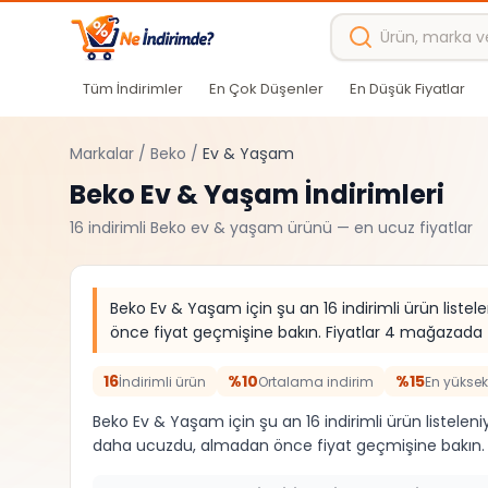
Ana içeriğe atla
Tüm İndirimler
En Çok Düşenler
En Düşük Fiyatlar
Markalar
/
Beko
/
Ev & Yaşam
Beko
Ev & Yaşam
İndirimleri
16
indirimli
Beko
ev & yaşam
ürünü — en ucuz fiyatlar
Beko Ev & Yaşam için şu an 16 indirimli ürün listel
önce fiyat geçmişine bakın. Fiyatlar 4 mağazada (T
16
%10
%15
İndirimli ürün
Ortalama indirim
En yüksek
Beko Ev & Yaşam için şu an 16 indirimli ürün listele
daha ucuzdu, almadan önce fiyat geçmişine bakın. 4