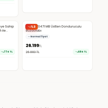
Hepsiburada
eye Sahip
Beko 970471 MB Üstten Donduruculu
%
3
ı ile
Buzdolabı
Normal fiyat
26.199
TL
774
TL
26.883
TL
684
TL