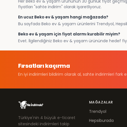
Her Beko ev & yaşam ürününün 30 günlük fiyat geçmişine 
fiyatları "sahte indirim" olarak işaretliyoruz.
En ucuz Beko ev & yaşam hangi mağazada?
Bu sayfada Beko ev & yaşam ürünlerini Trendyol, Hepsibur
Beko ev & yaşam için fiyat alarmı kurabilir miyim?
Evet. İlgilendiğiniz Beko ev & yaşam ürününde hedef fiyat
Fırsatları kaçırma
En iyi indirimleri bildirim olarak al, sahte indirimleri fark e
MAĞAZALAR
Trendyol
Türkiye'nin 4 büyük e-ticaret
Hepsiburada
sitesindeki indirimleri takip