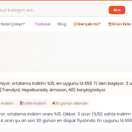
Ara
Nasıl Çalışır?
Topluluk
Blog
Gerçek mi?
Ürün Ekle
eniyor; ortalama indirim %10, en uygunu 14.656 TL'den başlıyor. 3
rendyol, Hepsiburada, Amazon, N11) karşılaştırılıyor.
3
4
 indirim
Sahte indirim
30 günün dibinde
niyor; ortalama indirim oranı %10. Dikkat: 3 ürün (%19) sahte indi
 ürün şu an son 30 günün en düşük fiyatında. En uygunu 14.656 