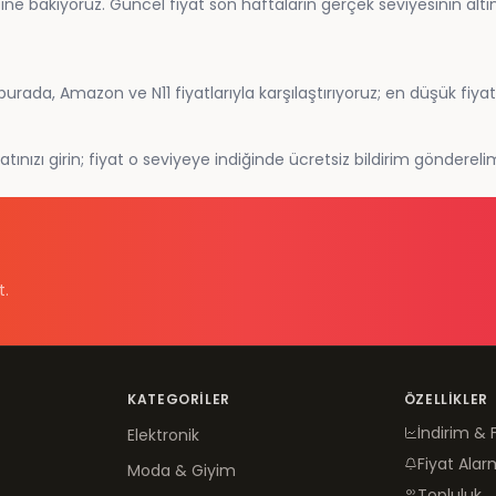
bakıyoruz. Güncel fiyat son haftaların gerçek seviyesinin altında
ada, Amazon ve N11 fiyatlarıyla karşılaştırıyoruz; en düşük fiyat
ınızı girin; fiyat o seviyeye indiğinde ücretsiz bildirim göndereli
t.
KATEGORILER
ÖZELLIKLER
İndirim & 
Elektronik
Fiyat Alar
Moda & Giyim
Topluluk