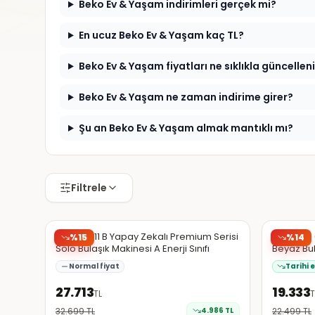
Beko Ev & Yaşam indirimleri gerçek mi?
En ucuz Beko Ev & Yaşam kaç TL?
Beko Ev & Yaşam fiyatları ne sıklıkla güncellen
Beko Ev & Yaşam ne zaman indirime girer?
Şu an Beko Ev & Yaşam almak mantıklı mı?
Filtrele
Hepsiburada
Hepsibura
Beko B 811 B Yapay Zekalı Premium Serisi
Beko Bm 6
%
15
%
14
Solo Bulaşık Makinesi A Enerji Sınıfı
Beyaz Bul
Normal fiyat
Tarihi 
27.713
19.333
TL
T
32.699
TL
4.986
TL
22.499
TL