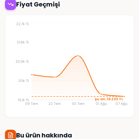
Fiyat Geçmişi
22,7k TL
21,8k TL
20,9k TL
20k TL
Şu an: 19.233 TL
19,1k TL
09 Tem
22 Tem
30 Tem
01 Ağu
07 Ağu
Bu ürün hakkında