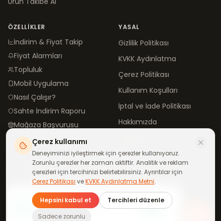
Ürün Takibe Al
ÖZELLIKLER
YASAL
İndirim & Fiyat Takip
Gizlilik Politikası
Fiyat Alarmları
KVKK Aydınlatma
Topluluk
Çerez Politikası
Mobil Uygulama
Kullanım Koşulları
Nasıl Çalışır?
İptal ve İade Politikası
Sahte İndirim Raporu
Hakkımızda
Mağaza Başvurusu
İletişim
Çerez kullanımı
Blog
Deneyiminizi iyileştirmek için çerezler kullanıyoruz.
Zorunlu çerezler her zaman aktiftir. Analitik ve reklam
çerezleri için tercihinizi belirtebilirsiniz. Ayrıntılar için
Çerez Politikası
ve
KVKK Aydınlatma Metni
.
©
2026
neindirimde.com
·
Türkiye'de
ile yapıldı
Günün fırsatları
Hepsini kabul et
Tercihleri düzenle
telefonuna gelsin
Katıl
WhatsApp kanalımıza ücretsiz
Tüm mağazalar aktif
Sadece zorunlu
katıl