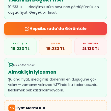
19.233 TL — izlediğimiz süre boyunca gördüğümüz en
düşük fiyat. Gerçek bir fırsat.
Hepsiburada
'da Görüntüle
EN DÜŞÜK
ŞU AN
EN YÜKSEK
19.233
TL
19.233
TL
21.133
TL
NE ZAMAN AL?
Almak için iyi zaman
Şu anki fiyat, izlediğimiz dönemin en düşüğüne çok
yakın — zamanın yalnızca %17'inde bu kadar ucuzdu.
Beklemek pek kazandırmayabilir.
Fiyat Alarmı Kur