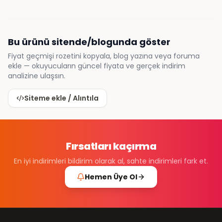
Bu ürünü sitende/blogunda göster
Fiyat geçmişi rozetini kopyala, blog yazına veya foruma
ekle — okuyucuların güncel fiyata ve gerçek indirim
analizine ulaşsın.
Siteme ekle / Alıntıla
Fırsatları kaçırma
En iyi indirimleri bildirim olarak al, sahte indirimleri fark et.
Hemen Üye Ol