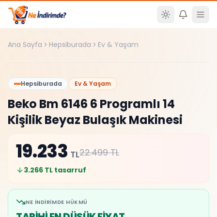
Ana içeriğe atla
Ana Sayfa
Hepsiburada
Ev & Yaşam
En Düşük Fiyat!
%
15
Hepsiburada
Ev & Yaşam
Beko Bm 6146 6 Programlı 14
Kişilik Beyaz Bulaşık Makinesi
19.233
22.499
TL
TL
3.266
TL tasarruf
NE İNDIRIMDE HÜKMÜ
TARİHİ EN DÜŞÜK FİYAT