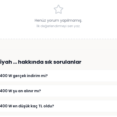
Henüz yorum yapılmamış.
İlk değerlendirmeyi sen yaz.
iyah …
hakkında sık sorulanlar
400 W gerçek indirim mi?
00 W şu an alınır mı?
2400 W en düşük kaç TL oldu?