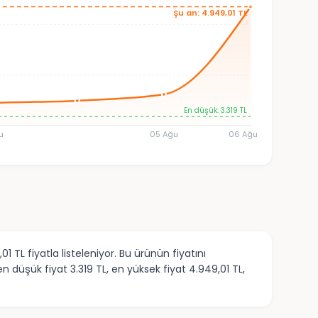
Şu an: 4.949,01 TL
En düşük: 3.319 TL
u
05 Ağu
06 Ağu
L fiyatla listeleniyor. Bu ürünün fiyatını
düşük fiyat 3.319 TL, en yüksek fiyat 4.949,01 TL,