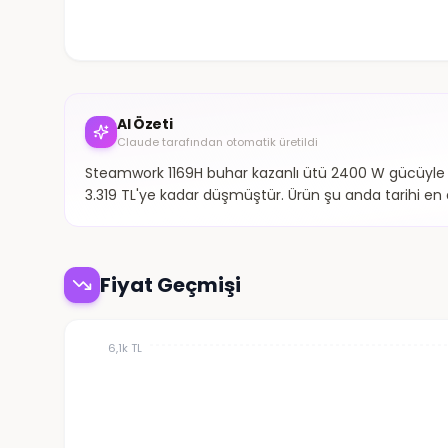
AI Özeti
Claude tarafından otomatik üretildi
Steamwork 1169H buhar kazanlı ütü 2400 W gücüyle pr
3.319 TL'ye kadar düşmüştür. Ürün şu anda tarihi en 
Fiyat Geçmişi
6,1k TL