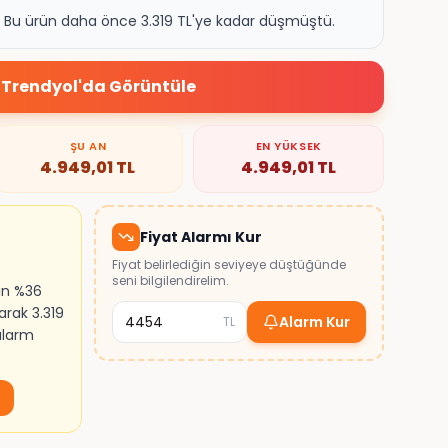
k. Bu ürün daha önce 3.319 TL'ye kadar düşmüştü.
Trendyol
'da Görüntüle
ŞU AN
EN YÜKSEK
4.949,01
TL
4.949,01
TL
Fiyat Alarmı Kur
Fiyat belirlediğin seviyeye düştüğünde
seni bilgilendirelim.
ın %36
arak 3.319
Alarm Kur
TL
 alarm