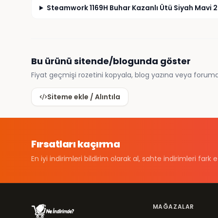
Steamwork 1169H Buhar Kazanlı Ütü Siyah Mavi 24
Bu ürünü sitende/blogunda göster
Fiyat geçmişi rozetini kopyala, blog yazına veya foruma
Siteme ekle / Alıntıla
Fırsatları kaçırma
En iyi indirimleri bildirim olarak al, sahte indirimleri fark e
MAĞAZALAR