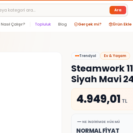
Ara
Nasıl Çalışır?
Topluluk
Blog
Gerçek mi?
Ürün Ekle
Trendyol
Ev & Yaşam
Steamwork 11
Siyah Mavi 2
4.949,01
TL
NE İNDIRIMDE HÜKMÜ
NORMAL FİYAT