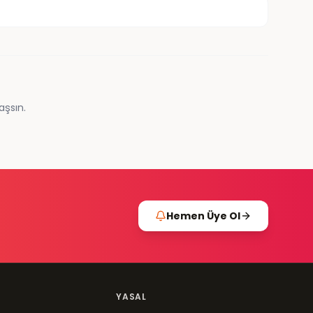
aşsın.
Hemen Üye Ol
YASAL