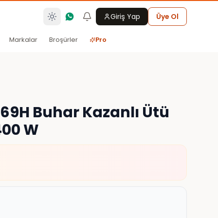
Giriş Yap
Üye Ol
Markalar
Broşürler
Pro
69H Buhar Kazanlı Ütü
400 W