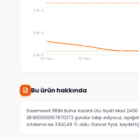
4,7k TL
3,9k TL
3,2k TL
09 Tem
15 Tem
Bu ürün hakkında
Steamwork 1169H Buhar Kazanlı Ütü Siyah Mavi 2400 W,
28.900000057870372 gündür takip ediyoruz; aşağıdaki
ortalama ise 3.641,49 TL oldu. Güncel fiyat, kaydetti