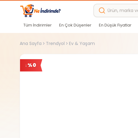
Ana içeriğe atla
Tüm İndirimler
En Çok Düşenler
En Düşük Fiyatlar
Ana Sayfa
Trendyol
Ev & Yaşam
%
0