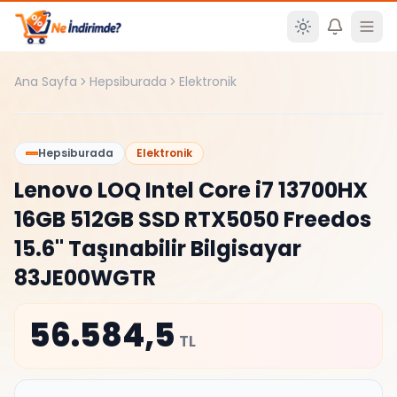
Ana içeriğe atla
Ana Sayfa
Hepsiburada
Elektronik
%
0
Hepsiburada
Elektronik
Lenovo LOQ Intel Core i7 13700HX
16GB 512GB SSD RTX5050 Freedos
15.6" Taşınabilir Bilgisayar
83JE00WGTR
56.584,5
TL