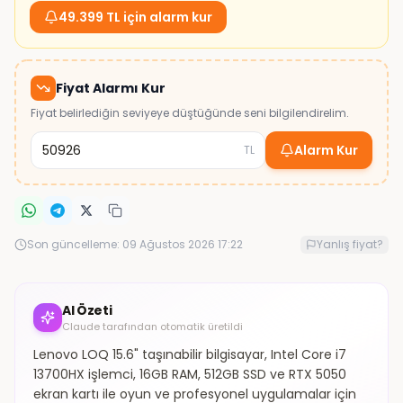
49.399 TL için alarm kur
Fiyat Alarmı Kur
Fiyat belirlediğin seviyeye düştüğünde seni bilgilendirelim.
Alarm Kur
TL
Son güncelleme:
09 Ağustos 2026 17:22
Yanlış fiyat?
AI Özeti
Claude tarafından otomatik üretildi
Lenovo LOQ 15.6" taşınabilir bilgisayar, Intel Core i7
13700HX işlemci, 16GB RAM, 512GB SSD ve RTX 5050
ekran kartı ile oyun ve profesyonel uygulamalar için