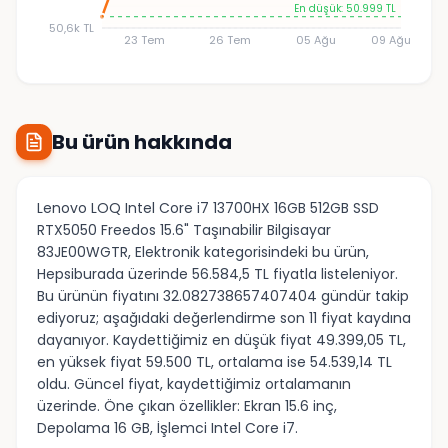
En düşük: 50.999 TL
50,6k TL
23 Tem
26 Tem
05 Ağu
09 Ağu
Bu ürün hakkında
Lenovo LOQ Intel Core i7 13700HX 16GB 512GB SSD
RTX5050 Freedos 15.6" Taşınabilir Bilgisayar
83JE00WGTR, Elektronik kategorisindeki bu ürün,
Hepsiburada üzerinde 56.584,5 TL fiyatla listeleniyor.
Bu ürünün fiyatını 32.082738657407404 gündür takip
ediyoruz; aşağıdaki değerlendirme son 11 fiyat kaydına
dayanıyor. Kaydettiğimiz en düşük fiyat 49.399,05 TL,
en yüksek fiyat 59.500 TL, ortalama ise 54.539,14 TL
oldu. Güncel fiyat, kaydettiğimiz ortalamanın
üzerinde. Öne çıkan özellikler: Ekran 15.6 inç,
Depolama 16 GB, İşlemci Intel Core i7.