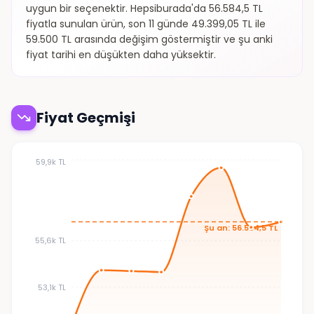
uygun bir seçenektir. Hepsiburada'da 56.584,5 TL
fiyatla sunulan ürün, son 11 günde 49.399,05 TL ile
59.500 TL arasında değişim göstermiştir ve şu anki
fiyat tarihi en düşükten daha yüksektir.
Fiyat Geçmişi
59,9k TL
Şu an: 56.584,5 TL
55,6k TL
53,1k TL