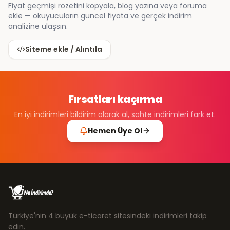
Fiyat geçmişi rozetini kopyala, blog yazına veya foruma
ekle — okuyucuların güncel fiyata ve gerçek indirim
analizine ulaşsın.
Siteme ekle / Alıntıla
Fırsatları kaçırma
En iyi indirimleri bildirim olarak al, sahte indirimleri fark et.
Hemen Üye Ol
Türkiye'nin 4 büyük e-ticaret sitesindeki indirimleri takip
edin.