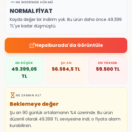
NE İNDIRIMDE HÜKMÜ
NORMAL FİYAT
Kayda değer bir indirim yok. Bu ürün daha önce 49.399
TL'ye kadar düşmüştü.
Hepsiburada
'da Görüntüle
EN DÜŞÜK
ŞU AN
EN YÜKSEK
49.399,05
56.584,5
TL
59.500
TL
TL
NE ZAMAN AL?
Beklemeye değer
Şu an 90 günlük ortalamanın %4 üzerinde. Bu ürün
düzenli olarak 49.399 TL seviyesine indi; o fiyata alarm
kurabilirsin.