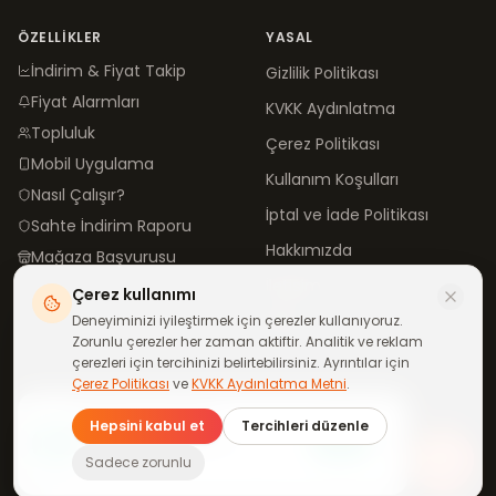
ÖZELLIKLER
YASAL
İndirim & Fiyat Takip
Gizlilik Politikası
Fiyat Alarmları
KVKK Aydınlatma
Topluluk
Çerez Politikası
Mobil Uygulama
Kullanım Koşulları
Nasıl Çalışır?
İptal ve İade Politikası
Sahte İndirim Raporu
Hakkımızda
Mağaza Başvurusu
İletişim
Çerez kullanımı
Blog
Deneyiminizi iyileştirmek için çerezler kullanıyoruz.
Zorunlu çerezler her zaman aktiftir. Analitik ve reklam
çerezleri için tercihinizi belirtebilirsiniz. Ayrıntılar için
Çerez Politikası
ve
KVKK Aydınlatma Metni
.
©
2026
neindirimde.com
·
Türkiye'de
ile yapıldı
Günün fırsatları
Hepsini kabul et
Tercihleri düzenle
telefonuna gelsin
Katıl
WhatsApp kanalımıza ücretsiz
Tüm mağazalar aktif
Sadece zorunlu
katıl