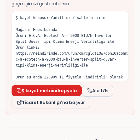
geçmişimizi gösterebilirsin.
Şikayet konusu: Yanıltıcı / sahte indirim

Mağaza: Hepsiburada

Ürün: E.C.A. Ecotech A++ 9000 BTU/h Inverter 
Split Duvar Tipi Klima Enerji Verimliliği ile

Ürün linki: 
https://neindirimde.com/urun/cmrcgldt10w7dph10ad6hmiz4/e
c-a-ecotech-a-9000-btu-h-inverter-split-duvar-
tipi-klima-enerji-verimliligi-ile

Ürün şu anda 22.999 TL fiyatla "indirimli" olarak 
sunuluyor; satıcının gösterdiği eski/orijinal 
fiyat 25.659 TL. Tuttuğum fiyat geçmişine göre 
Şikayet metnini kopyala
Alo 175
ürün son dönemde 22.795 TL seviyesine kadar 
düşmüştü, dolayısıyla indirim öncesi referans 
Ticaret Bakanlığı'na başvur
fiyatın yapay olarak yükseltildiğini düşünüyorum.

6502 sayılı Tüketicinin Korunması Hakkında Kanun 
ve İndirimli Satışlara İlişkin Yönetmelik gereği, 
indirim öncesi referans fiyat önceki 30 gün 
içinde uygulanan en düşük fiyat olmalıdır. 