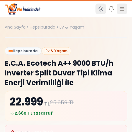
Ana içeriğe atla
Ana Sayfa
Hepsiburada
Ev & Yaşam
Şüpheli
%
10
Hepsiburada
Ev & Yaşam
E.C.A. Ecotech A++ 9000 BTU/h
Inverter Split Duvar Tipi Klima
Enerji Verimliliği ile
22.999
25.659
TL
TL
2.660
TL tasarruf