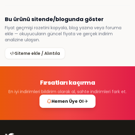
Bu ürünü sitende/blogunda göster
Fiyat geçmişi rozetini kopyala, blog yazına veya foruma
ekle — okuyucuların güncel fiyata ve gerçek indirim
analizine ulaşsın.
Siteme ekle / Alıntıla
Fırsatları kaçırma
En iyi indirimleri bildirim olarak al, sahte indirimleri fark et.
Hemen Üye Ol