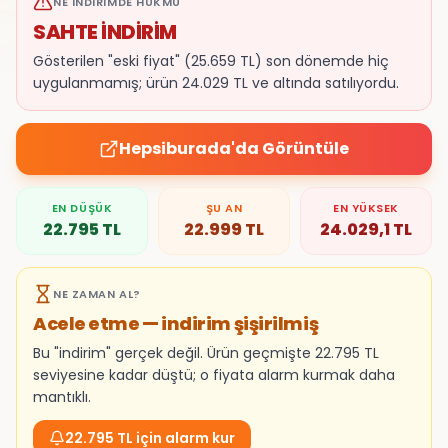
NE İNDIRIMDE HÜKMÜ
SAHTE İNDİRİM
Gösterilen "eski fiyat" (25.659 TL) son dönemde hiç
uygulanmamış; ürün 24.029 TL ve altında satılıyordu.
Hepsiburada
'da Görüntüle
EN DÜŞÜK
ŞU AN
EN YÜKSEK
22.795
TL
22.999
TL
24.029,1
TL
NE ZAMAN AL?
Acele etme — indirim şişirilmiş
Bu "indirim" gerçek değil. Ürün geçmişte 22.795 TL
seviyesine kadar düştü; o fiyata alarm kurmak daha
mantıklı.
22.795 TL için alarm kur