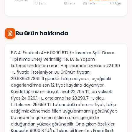
10 Tem
18 Tem
25 Tem
01 Ağu
Bu ürün hakkında
E.C.A. Ecotech A++ 9000 BTU/h Inverter Split Duvar
Tipi Klima Enerji Verimliliği ile, Ev & Yaşam
kategorisindeki bu ürün, Hepsiburada üzerinde 22.999
TL fiyatla listeleniyor. Bu ürünün fiyatını
29.93653173611111 gündür takip ediyoruz; aşağıdaki
değerlendirme son 12 fiyat kaydına dayanıyor.
Kaydettiğimiz en düşük fiyat 22.795 TL, en yüksek
fiyat 24.029,1 TL, ortalama ise 23.293,7 TL oldu.
Listelenen 25.659 TL tutarındaki referans fiyat, takip
ettiğimiz dönemde fiilen uygulanmamış görünüyor;
bu nedenle görünen indirim oranı gerçekte
olduğundan yüksek görünebilir. Öne çıkan özellikler:
Kapasite 9000 BTU/h, Teknoloji Inverter, Enerji Sınıfı