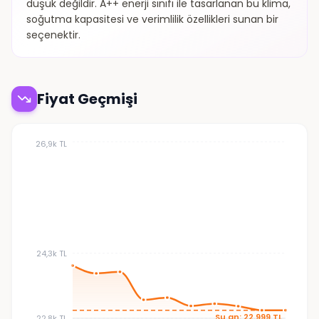
düşük değildir. A++ enerji sınıfı ile tasarlanan bu klima,
soğutma kapasitesi ve verimlilik özellikleri sunan bir
seçenektir.
Fiyat Geçmişi
26,9k TL
24,3k TL
Şu an: 22.999 TL
22,8k TL