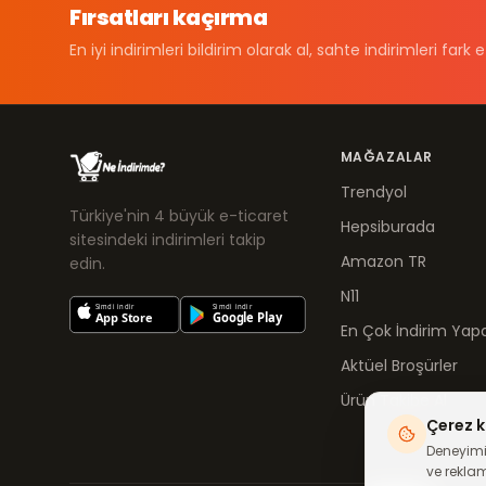
Fırsatları kaçırma
En iyi indirimleri bildirim olarak al, sahte indirimleri fark e
MAĞAZALAR
Trendyol
Türkiye'nin 4 büyük e-ticaret
Hepsiburada
sitesindeki indirimleri takip
Amazon TR
edin.
N11
En Çok İndirim Yapa
Aktüel Broşürler
Ürün Takibe Al
Çerez k
Deneyimin
ve reklam 