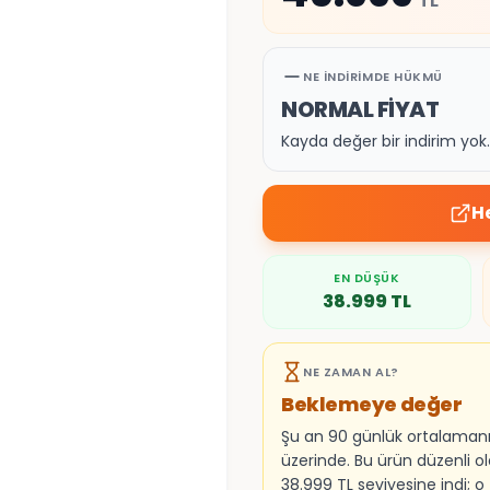
NE İNDIRIMDE HÜKMÜ
NORMAL FİYAT
Kayda değer bir indirim yo
H
EN DÜŞÜK
38.999
TL
NE ZAMAN AL?
Beklemeye değer
Şu an 90 günlük ortalaman
üzerinde. Bu ürün düzenli o
38.999 TL seviyesine indi; o