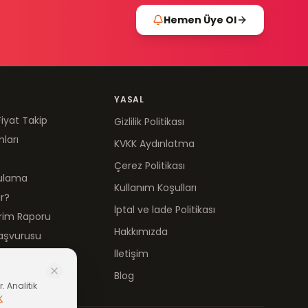
Hemen Üye Ol
YASAL
Fiyat Takip
Gizlilik Politikası
mları
KVKK Aydınlatma
Çerez Politikası
gulama
Kullanım Koşulları
ır?
İptal ve İade Politikası
irim Raporu
Hakkımızda
aşvurusu
İletişim
Blog
. Analitik
K