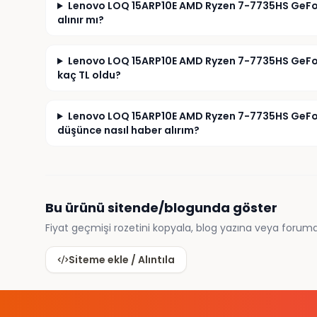
Lenovo LOQ 15ARP10E AMD Ryzen 7-7735HS GeFor
alınır mı?
Lenovo LOQ 15ARP10E AMD Ryzen 7-7735HS GeFor
kaç TL oldu?
Lenovo LOQ 15ARP10E AMD Ryzen 7-7735HS GeForc
düşünce nasıl haber alırım?
Bu ürünü sitende/blogunda göster
Fiyat geçmişi rozetini kopyala, blog yazına veya foruma
Siteme ekle / Alıntıla