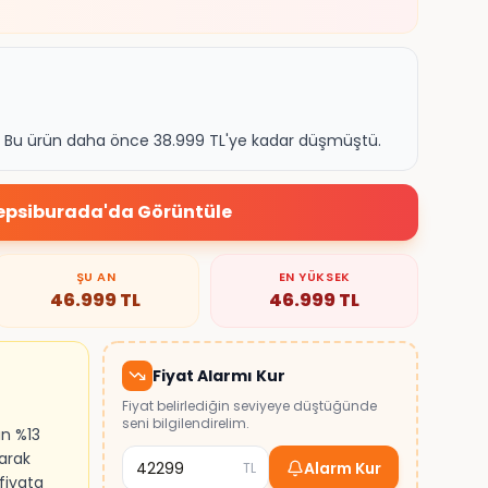
k. Bu ürün daha önce 38.999 TL'ye kadar düşmüştü.
epsiburada
'da Görüntüle
ŞU AN
EN YÜKSEK
46.999
TL
46.999
TL
Fiyat Alarmı Kur
Fiyat belirlediğin seviyeye düştüğünde
seni bilgilendirelim.
ın %13
larak
Alarm Kur
TL
 fiyata