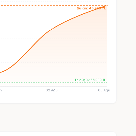
Şu an: 46.999 TL
En düşük: 38.999 TL
m
02 Ağu
03 Ağu