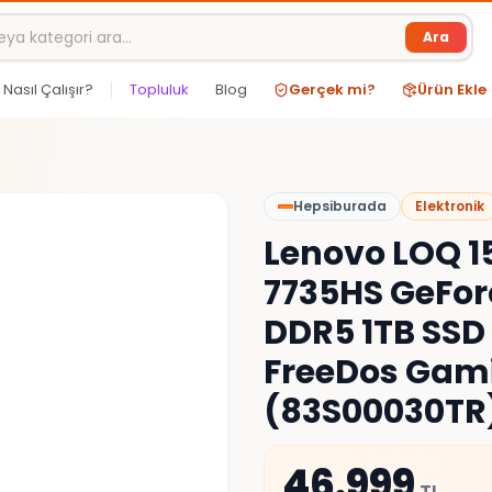
Ara
Nasıl Çalışır?
Topluluk
Blog
Gerçek mi?
Ürün Ekle
Hepsiburada
Elektronik
Lenovo LOQ 1
7735HS GeFor
DDR5 1TB SSD 1
FreeDos Gam
(83S00030TR
46.999
TL