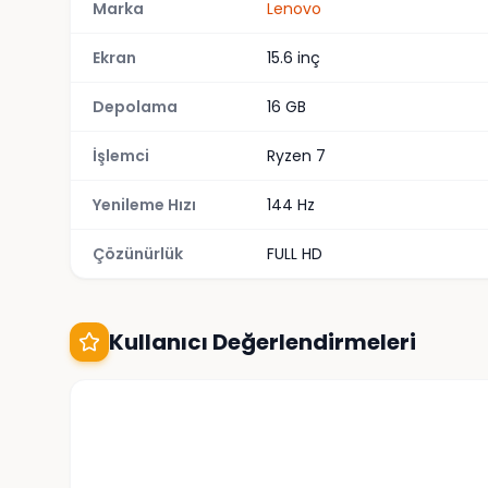
Marka
Lenovo
Ekran
15.6 inç
Depolama
16 GB
İşlemci
Ryzen 7
Yenileme Hızı
144 Hz
Çözünürlük
FULL HD
Kullanıcı Değerlendirmeleri