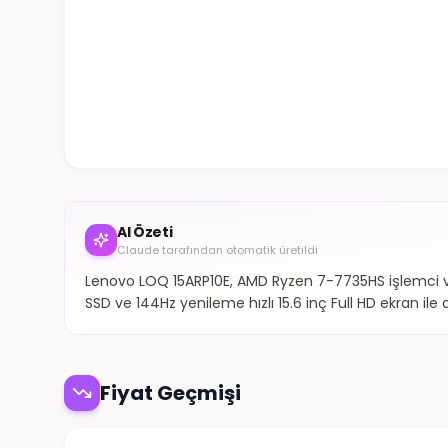
AI Özeti
Claude tarafından otomatik üretildi
Lenovo LOQ 15ARP10E, AMD Ryzen 7-7735HS işlemci ve G
SSD ve 144Hz yenileme hızlı 15.6 inç Full HD ekran il
Fiyat Geçmişi