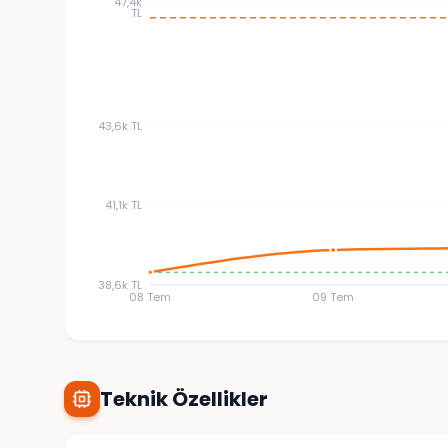
47,4k
TL
43,6k TL
41,1k TL
38,6k TL
08 Tem
09 Tem
Teknik Özellikler