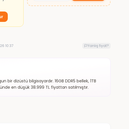
ur
26 10:37
Yanlış fiyat?
 bir dizüstü bilgisayardır. 16GB DDR5 bellek, 1TB
günde en düşük 38.999 TL fiyattan satılmıştır.