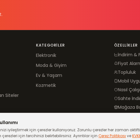
t.
KATEGORILER
ÖZELLIKLER
İndirim & 
Elektronik
Fiyat Alar
Moda & Giyim
Topluluk
Ev & Yaşam
Mobil Uy
Kozmetik
Nasıl Çalış
n Siteler
Sahte İnd
Mağaza B
ullanımı
izi iyileştirmek için çerezler kullanıyoruz. Zorunlu çerezler her zaman aktiftir
çerezleri için tercihinizi belirtebilirsiniz. Ayrıntılar için
Çerez Politikası
ve
KVK