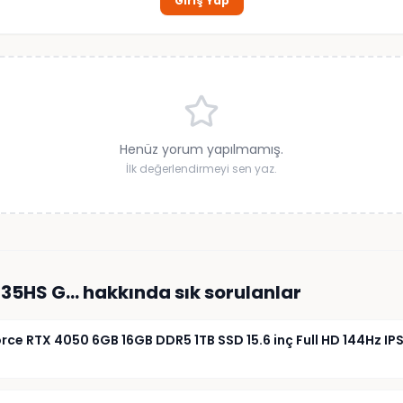
Giriş Yap
Henüz yorum yapılmamış.
İlk değerlendirmeyi sen yaz.
735HS G…
hakkında sık sorulanlar
ce RTX 4050 6GB 16GB DDR5 1TB SSD 15.6 inç Full HD 144Hz 