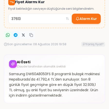
Fiyat Alarmı Kur
Fiyat belirlediğin seviyeye düştüğünde seni bilgilendirelim.
Alarm Kur
TL
Son güncelleme:
08 Ağustos 2026 19:58
Yanlış fiyat?
AI Özeti
Claude tarafından otomatik üretildi
Samsung DW60A8050FS 8 programlı bulaşık makinesi
Hepsiburada'da 41.792,4 TL'den sunuluyor. Son 8
günlük fiyat geçmişine göre en düşük fiyat 32.939,1
TL olmuş, şu anki fiyat bu seviyenin üzerindedir. Ürün
için indirim gösterilmemektedir.