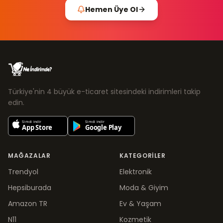
Hemen Üye Ol
Türkiye'nin 4 büyük e-ticaret sitesindeki indirimleri takip
edin.
MAĞAZALAR
KATEGORILER
Trendyol
Elektronik
Hepsiburada
Moda & Giyim
Amazon TR
Ev & Yaşam
N11
Kozmetik