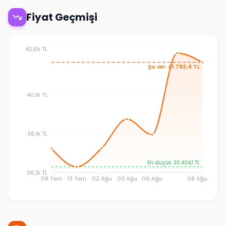
Fiyat Geçmişi
42,6k TL
Şu an: 41.792,4 TL
40,1k TL
38,1k TL
En düşük: 36.404,1 TL
36,1k TL
08 Tem
13 Tem
02 Ağu
03 Ağu
06 Ağu
08 Ağu