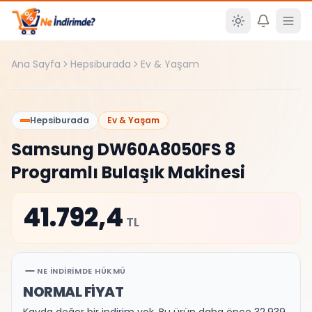
Ana içeriğe atla
Ana Sayfa
Hepsiburada
Ev & Yaşam
%
0
Hepsiburada
Ev & Yaşam
Samsung DW60A8050FS 8
Programlı Bulaşık Makinesi
41.792,4
TL
NE İNDIRIMDE HÜKMÜ
NORMAL FİYAT