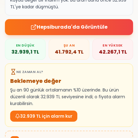
Kayda değer bir indirim yok. Bu ürün daha önce 32.939
TL'ye kadar düşmüştü.
Hepsiburada
'da Görüntüle
EN DÜŞÜK
ŞU AN
EN YÜKSEK
32.939,1
TL
41.792,4
TL
42.267,1
TL
NE ZAMAN AL?
Beklemeye değer
Şu an 90 günlük ortalamanın %10 üzerinde. Bu ürün
düzenli olarak 32.939 TL seviyesine indi; o fiyata alarm
kurabilirsin.
32.939 TL için alarm kur