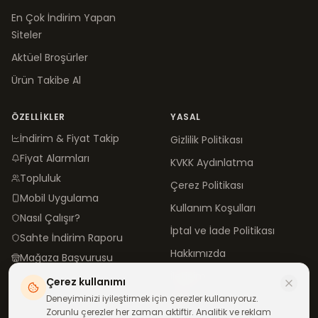
En Çok İndirim Yapan
Siteler
Aktüel Broşürler
Ürün Takibe Al
ÖZELLIKLER
YASAL
İndirim & Fiyat Takip
Gizlilik Politikası
Fiyat Alarmları
KVKK Aydınlatma
Topluluk
Çerez Politikası
Mobil Uygulama
Kullanım Koşulları
Nasıl Çalışır?
İptal ve İade Politikası
Sahte İndirim Raporu
Hakkımızda
Mağaza Başvurusu
İletişim
Çerez kullanımı
Blog
Deneyiminizi iyileştirmek için çerezler kullanıyoruz.
Zorunlu çerezler her zaman aktiftir. Analitik ve reklam