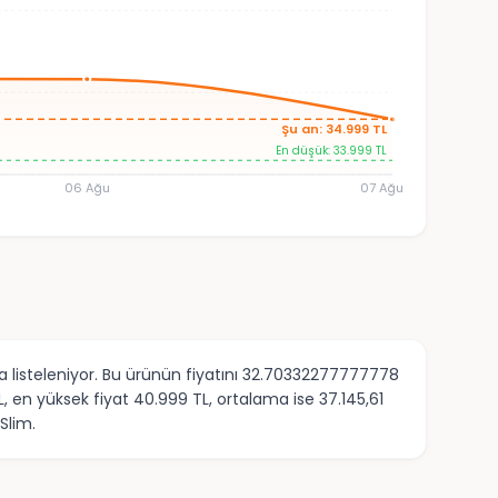
Şu an: 34.999 TL
En düşük: 33.999 TL
06 Ağu
07 Ağu
 listeleniyor. Bu ürünün fiyatını 32.70332277777778
 en yüksek fiyat 40.999 TL, ortalama ise 37.145,61
Slim.