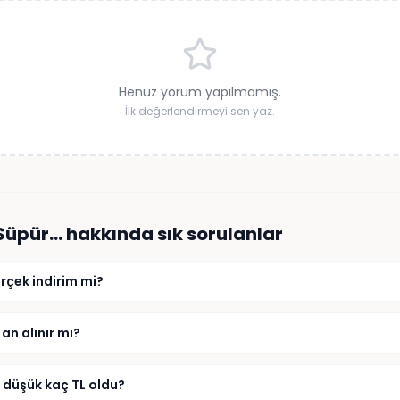
Henüz yorum yapılmamış.
İlk değerlendirmeyi sen yaz.
 Süpür…
hakkında sık sorulanlar
rçek indirim mi?
n alınır mı?
 düşük kaç TL oldu?