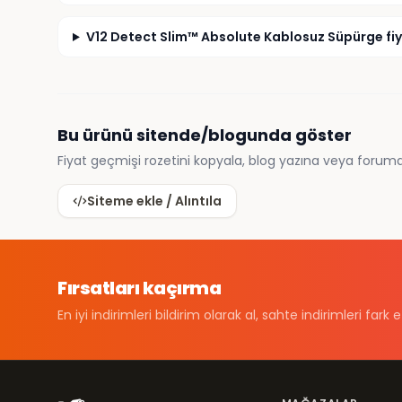
V12 Detect Slim™ Absolute Kablosuz Süpürge fiy
Bu ürünü sitende/blogunda göster
Fiyat geçmişi rozetini kopyala, blog yazına veya foruma
Siteme ekle / Alıntıla
Fırsatları kaçırma
En iyi indirimleri bildirim olarak al, sahte indirimleri fark e