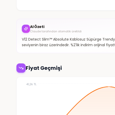
AI Özeti
Claude tarafından otomatik üretildi
V12 Detect Slim™ Absolute Kablosuz Süpürge Trendyol
seviyenin biraz üzerindedir. %2'lik indirim orijinal fiy
Fiyat Geçmişi
41,2k TL