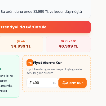
k. Bu ürün daha önce 33.999 TL'ye kadar düşmüştü.
Trendyol
'da Görüntüle
ŞU AN
EN YÜKSEK
34.999
TL
40.999
TL
Fiyat Alarmı Kur
n
Fiyat belirlediğin seviyeye düştüğünde
seni bilgilendirelim.
önemin en
anın
Alarm Kur
TL
 ucuzdu.
ilir.