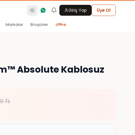
Giriş Yap
Üye Ol
Markalar
Broşürler
Pro
lim™ Absolute Kablosuz
90
TL