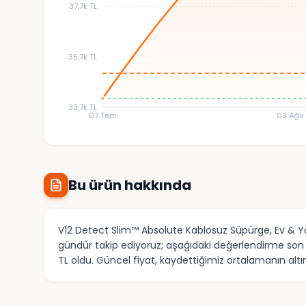
37,7k TL
35,7k TL
33,7k TL
07 Tem
03 Ağu
Bu ürün hakkında
V12 Detect Slim™ Absolute Kablosuz Süpürge, Ev & Ya
gündür takip ediyoruz; aşağıdaki değerlendirme son 6
TL oldu. Güncel fiyat, kaydettiğimiz ortalamanın altı