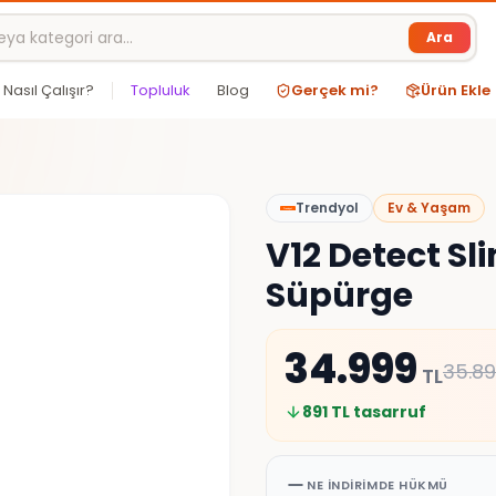
Ara
Nasıl Çalışır?
Topluluk
Blog
Gerçek mi?
Ürün Ekle
Trendyol
Ev & Yaşam
V12 Detect S
Süpürge
34.999
35.8
TL
891
TL tasarruf
NE İNDIRIMDE HÜKMÜ