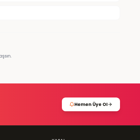
aşsın.
Hemen Üye Ol