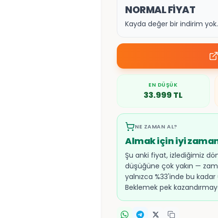
NORMAL FİYAT
Kayda değer bir indirim yo
EN DÜŞÜK
33.999
TL
NE ZAMAN AL?
Almak için iyi zama
Şu anki fiyat, izlediğimiz d
düşüğüne çok yakın — zam
yalnızca %33'inde bu kadar
Beklemek pek kazandırmayab