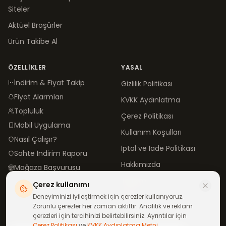
Siteler
Aktüel Broşürler
Ürün Takibe Al
ÖZELLIKLER
YASAL
İndirim & Fiyat Takip
Gizlilik Politikası
Fiyat Alarmları
KVKK Aydınlatma
Topluluk
Çerez Politikası
Mobil Uygulama
Kullanım Koşulları
Nasıl Çalışır?
İptal ve İade Politikası
Sahte İndirim Raporu
Hakkımızda
Mağaza Başvurusu
İletişim
Çerez kullanımı
Blog
Deneyiminizi iyileştirmek için çerezler kullanıyoruz.
Zorunlu çerezler her zaman aktiftir. Analitik ve reklam
çerezleri için tercihinizi belirtebilirsiniz. Ayrıntılar için
Çerez Politikası
ve
KVKK Aydınlatma Metni
.