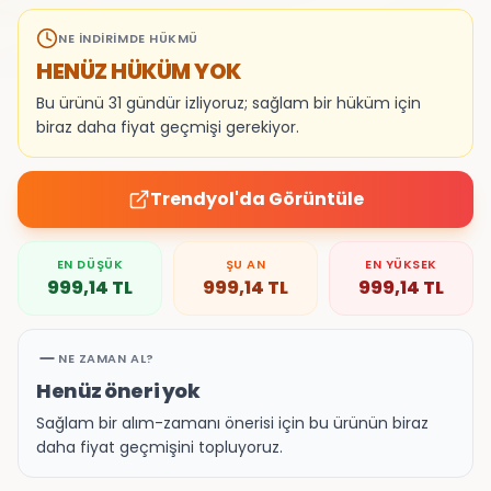
NE İNDIRIMDE HÜKMÜ
HENÜZ HÜKÜM YOK
Bu ürünü 31 gündür izliyoruz; sağlam bir hüküm için
biraz daha fiyat geçmişi gerekiyor.
Trendyol
'da Görüntüle
EN DÜŞÜK
ŞU AN
EN YÜKSEK
999,14
TL
999,14
TL
999,14
TL
NE ZAMAN AL?
Henüz öneri yok
Sağlam bir alım-zamanı önerisi için bu ürünün biraz
daha fiyat geçmişini topluyoruz.