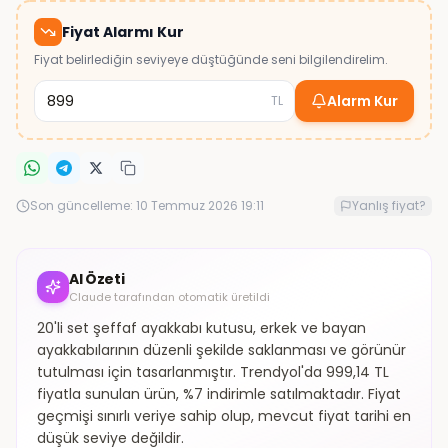
Fiyat Alarmı Kur
Fiyat belirlediğin seviyeye düştüğünde seni bilgilendirelim.
Alarm Kur
TL
Son güncelleme:
10 Temmuz 2026 19:11
Yanlış fiyat?
AI Özeti
Claude tarafından otomatik üretildi
20'li set şeffaf ayakkabı kutusu, erkek ve bayan
ayakkabılarının düzenli şekilde saklanması ve görünür
tutulması için tasarlanmıştır. Trendyol'da 999,14 TL
fiyatla sunulan ürün, %7 indirimle satılmaktadır. Fiyat
geçmişi sınırlı veriye sahip olup, mevcut fiyat tarihi en
düşük seviye değildir.