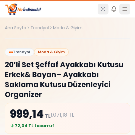
Ana içeriğe atla
Ana Sayfa
Trendyol
Moda & Giyim
%
7
Trendyol
Moda & Giyim
20’li Set Şeffaf Ayakkabı Kutusu
Erkek& Bayan– Ayakkabı
Saklama Kutusu Düzenleyici
Organizer
999,14
1.071,18
TL
TL
72,04
TL tasarruf