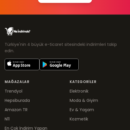
Türkiye'nin 4 büyük e-ticaret sitesindeki indirimleri takip
edin.
MAĞAZALAR
KATEGORILER
Trendyol
Elektronik
Hepsiburada
Moda & Giyim
Amazon TR
Ev & Yaşam
N11
Kozmetik
En Çok İndirim Yapan