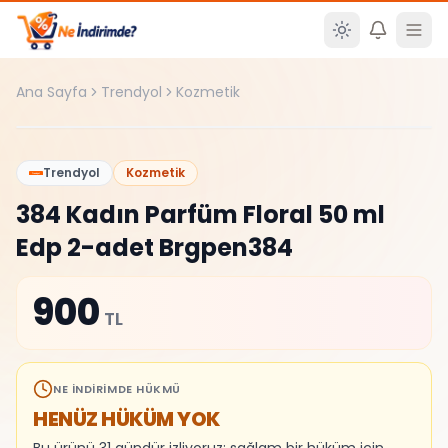
Ana içeriğe atla
Ana Sayfa
Trendyol
Kozmetik
%
0
Trendyol
Kozmetik
384 Kadın Parfüm Floral 50 ml
Edp 2-adet Brgpen384
900
TL
NE İNDIRIMDE HÜKMÜ
HENÜZ HÜKÜM YOK