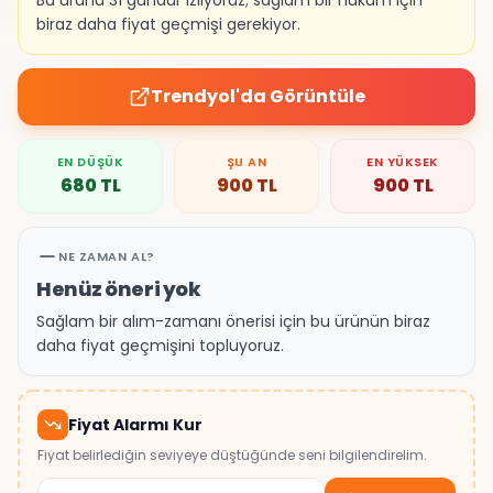
Bu ürünü 31 gündür izliyoruz; sağlam bir hüküm için
biraz daha fiyat geçmişi gerekiyor.
Trendyol
'da Görüntüle
EN DÜŞÜK
ŞU AN
EN YÜKSEK
680
TL
900
TL
900
TL
NE ZAMAN AL?
Henüz öneri yok
Sağlam bir alım-zamanı önerisi için bu ürünün biraz
daha fiyat geçmişini topluyoruz.
Fiyat Alarmı Kur
Fiyat belirlediğin seviyeye düştüğünde seni bilgilendirelim.