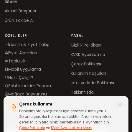
Siteler
Aktüel Broşürler
Ürün Takibe Al
ÖZELLIKLER
YASAL
İndirim & Fiyat Takip
Gizlilik Politikası
Fiyat Alarmları
KVKK Aydınlatma
Topluluk
Çerez Politikası
Mobil Uygulama
Kullanım Koşulları
Nasıl Çalışır?
İptal ve İade Politikası
Sahte İndirim Raporu
Hakkımızda
Mağaza Başvurusu
İletişim
Çerez kullanımı
Blog
Deneyiminizi iyileştirmek için çerezler kullanıyoruz.
Zorunlu çerezler her zaman aktiftir. Analitik ve reklam
çerezleri için tercihinizi belirtebilirsiniz. Ayrıntılar için
Çerez Politikası
ve
KVKK Aydınlatma Metni
.