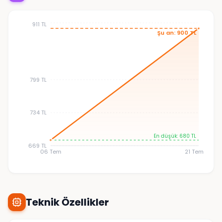
911 TL
Şu an: 900 TL
799 TL
734 TL
En düşük: 680 TL
669 TL
06 Tem
21 Tem
Teknik Özellikler