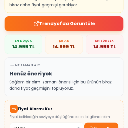
biraz daha fiyat geçmişi gerekiyor.
Trendyol
'da Görüntüle
EN DÜŞÜK
ŞU AN
EN YÜKSEK
14.999
TL
14.999
TL
14.999
TL
NE ZAMAN AL?
Henüz öneri yok
Sağlam bir alım-zamanı önerisi için bu ürünün biraz
daha fiyat geçmişini topluyoruz.
Fiyat Alarmı Kur
Fiyat belirlediğin seviyeye düştüğünde seni bilgilendirelim.