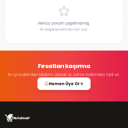
Henüz yorum yapılmamış.
İlk değerlendirmeyi sen yaz.
Fırsatları kaçırma
En iyi indirimleri bildirim olarak al, sahte indirimleri fark et.
Hemen Üye Ol