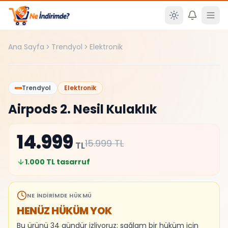
Ana içeriğe atla
Ana Sayfa
Trendyol
Elektronik
%
6
Trendyol
Elektronik
Airpods 2. Nesil Kulaklık
14.999
15.999
TL
TL
1.000
TL tasarruf
NE İNDIRIMDE HÜKMÜ
HENÜZ HÜKÜM YOK
Bu ürünü 34 gündür izliyoruz; sağlam bir hüküm için