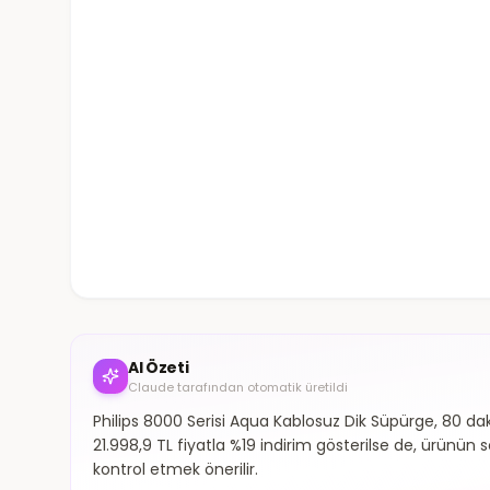
AI Özeti
Claude tarafından otomatik üretildi
Philips 8000 Serisi Aqua Kablosuz Dik Süpürge, 80 dak
21.998,9 TL fiyatla %19 indirim gösterilse de, ürünün
kontrol etmek önerilir.