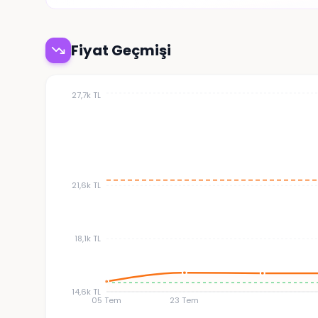
Fiyat Geçmişi
27,7k TL
21,6k TL
18,1k TL
14,6k TL
05 Tem
23 Tem