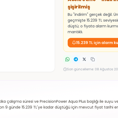
şişirilmiş
Bu "indirim" gerçek değil. Ü
geçmişte 15.239 TL seviyes
düştü; o fiyata alarm kur
mantıklı.
15.239 TL için alarm k
Son güncelleme:
08 Ağustos 20
ika çalışma süresi ve PrecisionPower Aqua Plus başlığı ile suyu ve 
 son 9 günde 15.239 TL'ye kadar düştüğü için mevcut fiyat tarihi e