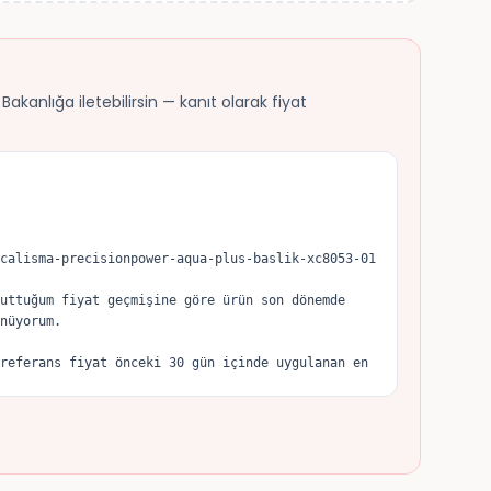
akanlığa iletebilirsin — kanıt olarak fiyat
calisma-precisionpower-aqua-plus-baslik-xc8053-01

uttuğum fiyat geçmişine göre ürün son dönemde 
nüyorum.

referans fiyat önceki 30 gün içinde uygulanan en 