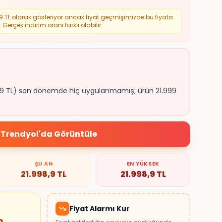
9
TL olarak gösteriyor ancak fiyat geçmişimizde bu fiyata
Gerçek indirim oranı farklı olabilir.
7.139 TL) son dönemde hiç uygulanmamış; ürün 21.999
Trendyol
'da Görüntüle
ŞU AN
EN YÜKSEK
21.998,9
TL
21.998,9
TL
Fiyat Alarmı Kur
m