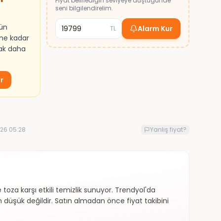
Fiyat belirlediğin seviyeye düştüğünde
seni bilgilendirelim.
rün
Alarm Kur
TL
ine kadar
mak daha
ur
26 05:28
Yanlış fiyat?
toza karşı etkili temizlik sunuyor. Trendyol'da
n düşük değildir. Satın almadan önce fiyat takibini