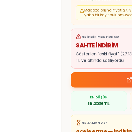
Mağaza orijinal fiyatı
27.13
yakın bir kayıt bulunmuyor. 
NE İNDIRIMDE HÜKMÜ
SAHTE İNDİRİM
Gösterilen "eski fiyat" (2
TL ve altında satılıyordu.
EN DÜŞÜK
15.239
TL
NE ZAMAN AL?
Acele etme — indiri