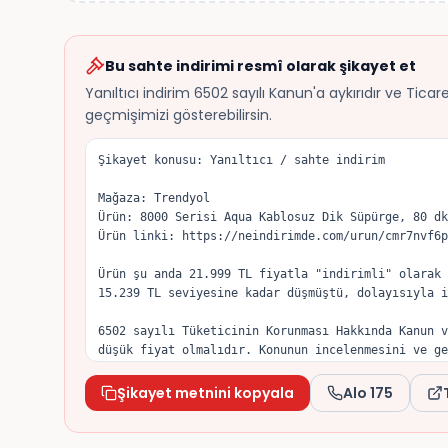
Bu sahte indirimi resmî olarak şikayet et
Yanıltıcı indirim 6502 sayılı Kanun'a aykırıdır ve Tica
geçmişimizi gösterebilirsin.
Şikayet konusu: Yanıltıcı / sahte indirim

Mağaza: Trendyol

Ürün: 8000 Serisi Aqua Kablosuz Dik Süpürge, 80 dk
Ürün linki: https://neindirimde.com/urun/cmr7nvf6p
Ürün şu anda 21.999 TL fiyatla "indirimli" olarak 
15.239 TL seviyesine kadar düşmüştü, dolayısıyla i
6502 sayılı Tüketicinin Korunması Hakkında Kanun v
düşük fiyat olmalıdır. Konunun incelenmesini ve ge
Şikayet metnini kopyala
Alo 175