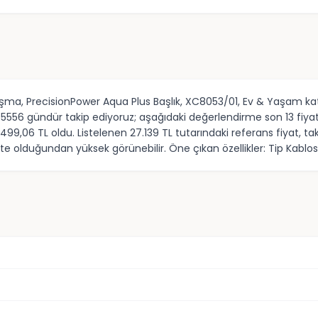
ışma, PrecisionPower Aqua Plus Başlık, XC8053/01, Ev & Yaşam kat
305556 gündür takip ediyoruz; aşağıdaki değerlendirme son 13 fiya
17.499,06 TL oldu. Listelenen 27.139 TL tutarındaki referans fiyat
e olduğundan yüksek görünebilir. Öne çıkan özellikler: Tip Kablos