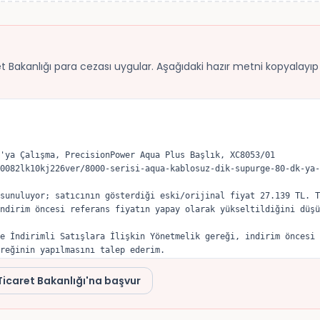
ret Bakanlığı para cezası uygular. Aşağıdaki hazır metni kopyalayıp B
'ya Çalışma, PrecisionPower Aqua Plus Başlık, XC8053/01

0082lk10kj226ver/8000-serisi-aqua-kablosuz-dik-supurge-80-dk-ya-
sunuluyor; satıcının gösterdiği eski/orijinal fiyat 27.139 TL. T
ndirim öncesi referans fiyatın yapay olarak yükseltildiğini düşü
e İndirimli Satışlara İlişkin Yönetmelik gereği, indirim öncesi 
reğinin yapılmasını talep ederim.
Ticaret Bakanlığı'na başvur