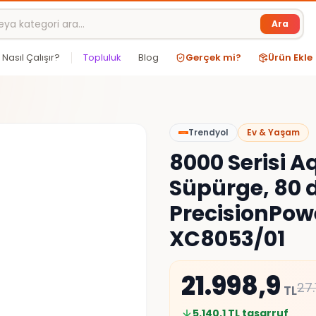
Ara
Nasıl Çalışır?
Topluluk
Blog
Gerçek mi?
Ürün Ekle
Trendyol
Ev & Yaşam
8000 Serisi A
Süpürge, 80 
PrecisionPowe
XC8053/01
21.998,9
27.
TL
5.140,1
TL tasarruf