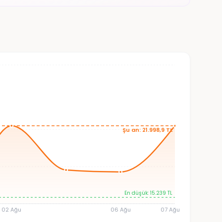
Şu an: 21.998,9 TL
En düşük: 15.239 TL
02 Ağu
06 Ağu
07 Ağu