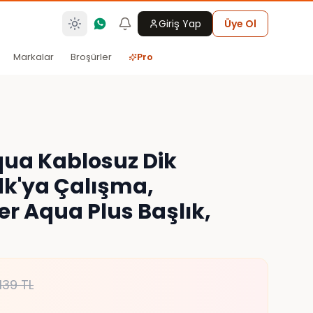
Giriş Yap
Üye Ol
Markalar
Broşürler
Pro
qua Kablosuz Dik
dk'ya Çalışma,
r Aqua Plus Başlık,
139
TL