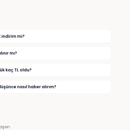
 indirim mi?
ınır mı?
ük kaç TL oldu?
düşünce nasıl haber alırım?
aşsın.