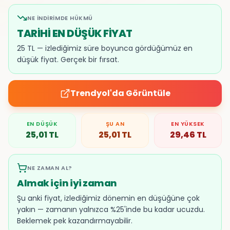
NE İNDIRIMDE HÜKMÜ
TARİHİ EN DÜŞÜK FİYAT
25 TL — izlediğimiz süre boyunca gördüğümüz en
düşük fiyat. Gerçek bir fırsat.
Trendyol
'da Görüntüle
EN DÜŞÜK
ŞU AN
EN YÜKSEK
25,01
TL
25,01
TL
29,46
TL
NE ZAMAN AL?
Almak için iyi zaman
Şu anki fiyat, izlediğimiz dönemin en düşüğüne çok
yakın — zamanın yalnızca %25'inde bu kadar ucuzdu.
Beklemek pek kazandırmayabilir.