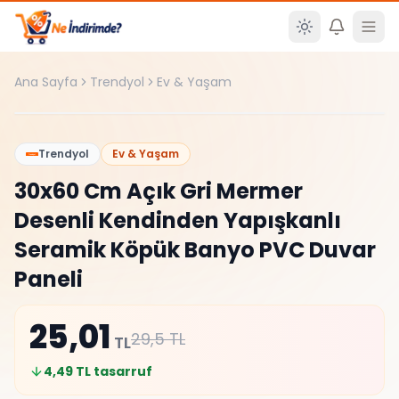
Ana içeriğe atla
Ana Sayfa
Trendyol
Ev & Yaşam
En Düşük Fiyat!
%
15
Trendyol
Ev & Yaşam
30x60 Cm Açık Gri Mermer
Desenli Kendinden Yapışkanlı
Seramik Köpük Banyo PVC Duvar
Paneli
25,01
29,5
TL
TL
4,49
TL tasarruf