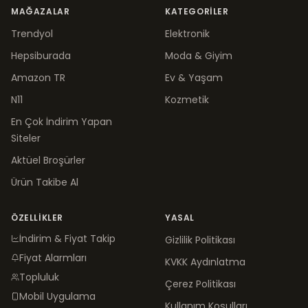
MAĞAZALAR
KATEGORILER
Trendyol
Elektronik
Hepsiburada
Moda & Giyim
Amazon TR
Ev & Yaşam
N11
Kozmetik
En Çok İndirim Yapan
Siteler
Aktüel Broşürler
Ürün Takibe Al
ÖZELLIKLER
YASAL
İndirim & Fiyat Takip
Gizlilik Politikası
Fiyat Alarmları
KVKK Aydınlatma
Topluluk
Çerez Politikası
Mobil Uygulama
Kullanım Koşulları