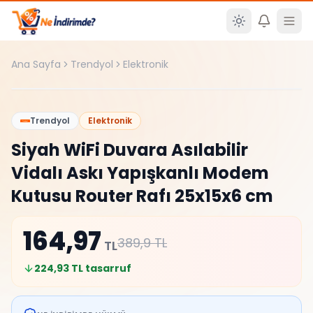
Ana içeriğe atla
Ana Sayfa
Trendyol
Elektronik
%
58
Trendyol
Elektronik
Siyah WiFi Duvara Asılabilir
Vidalı Askı Yapışkanlı Modem
Kutusu Router Rafı 25x15x6 cm
164,97
389,9
TL
TL
224,93
TL tasarruf