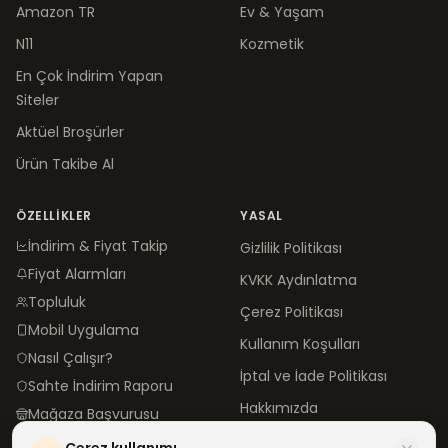
Amazon TR
Ev & Yaşam
N11
Kozmetik
En Çok İndirim Yapan
Siteler
Aktüel Broşürler
Ürün Takibe Al
ÖZELLIKLER
YASAL
İndirim & Fiyat Takip
Gizlilik Politikası
Fiyat Alarmları
KVKK Aydınlatma
Topluluk
Çerez Politikası
Mobil Uygulama
Kullanım Koşulları
Nasıl Çalışır?
İptal ve İade Politikası
Sahte İndirim Raporu
Hakkımızda
Mağaza Başvurusu
İletişim