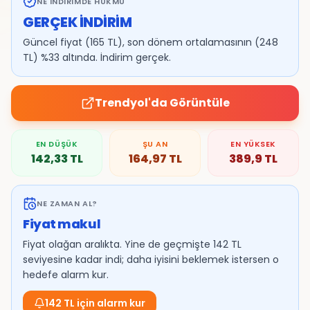
NE İNDIRIMDE HÜKMÜ
GERÇEK İNDİRİM
Güncel fiyat (165 TL), son dönem ortalamasının (248
TL) %33 altında. İndirim gerçek.
Trendyol
'da Görüntüle
EN DÜŞÜK
ŞU AN
EN YÜKSEK
142,33
TL
164,97
TL
389,9
TL
NE ZAMAN AL?
Fiyat makul
Fiyat olağan aralıkta. Yine de geçmişte 142 TL
seviyesine kadar indi; daha iyisini beklemek istersen o
hedefe alarm kur.
142 TL için alarm kur