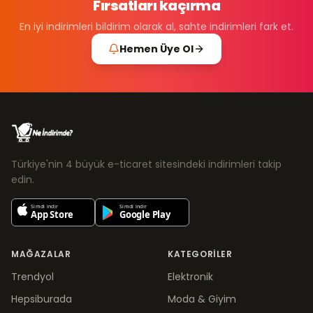
Fırsatları kaçırma
En iyi indirimleri bildirim olarak al, sahte indirimleri fark et.
Hemen Üye Ol
Türkiye'nin 4 büyük e-ticaret sitesindeki indirimleri takip
edin.
MAĞAZALAR
KATEGORILER
Trendyol
Elektronik
Hepsiburada
Moda & Giyim