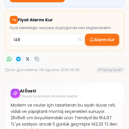
Fiyat Alarmı Kur
Fiyat belirlediğin seviyeye düştüğünde seni bilgilendirelim.
Alarm Kur
TL
Son güncelleme:
08 Ağustos 2026 06:28
Yanlış fiyat?
AI Özeti
Claude tarafından otomatik üretildi
Modem ve router için tasarlanan bu siyah duvar rafı,
vidalı ve yapışkanlı montaj seçenekleri sunuyor.
25x15x6 cm boyutlarındaki ürün Trendyol'da 164,97
TL'ye satılıyor; ancak 5 günlük geçmişte 142,33 TL'den