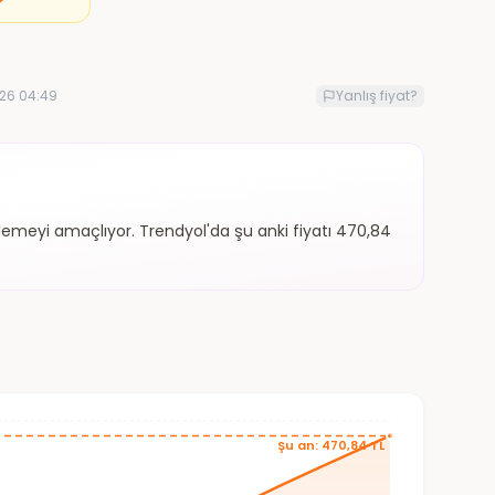
26 04:49
Yanlış fiyat?
enlemeyi amaçlıyor. Trendyol'da şu anki fiyatı 470,84
Şu an: 470,84 TL