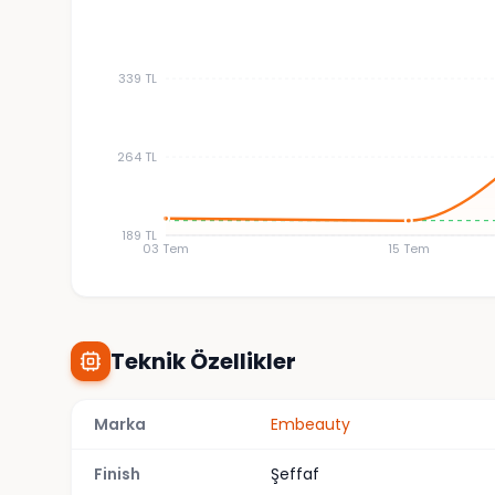
339 TL
264 TL
189 TL
03 Tem
15 Tem
Teknik Özellikler
Marka
Embeauty
Finish
Şeffaf