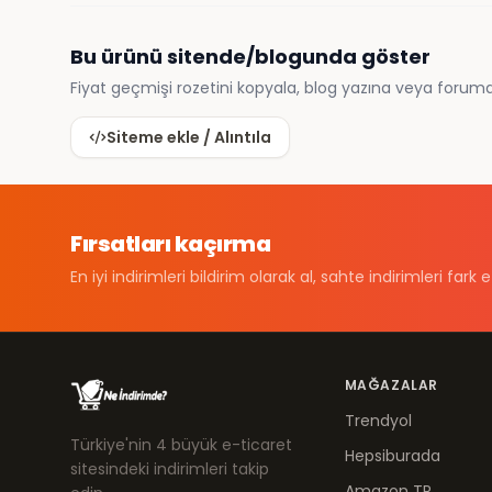
Bu ürünü sitende/blogunda göster
Fiyat geçmişi rozetini kopyala, blog yazına veya foruma
Siteme ekle / Alıntıla
Fırsatları kaçırma
En iyi indirimleri bildirim olarak al, sahte indirimleri fark e
MAĞAZALAR
Trendyol
Türkiye'nin 4 büyük e-ticaret
Hepsiburada
sitesindeki indirimleri takip
Amazon TR