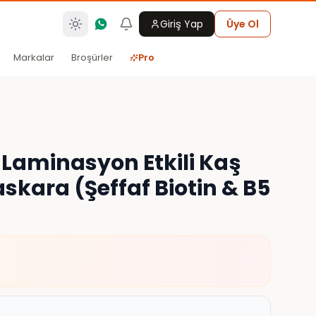
Giriş Yap
Üye Ol
Markalar
Broşürler
Pro
 Laminasyon Etkili Kaş
askara (Şeffaf Biotin & B5