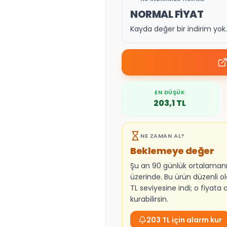
NORMAL FİYAT
Kayda değer bir indirim yo
EN DÜŞÜK
203,1
TL
NE ZAMAN AL?
Beklemeye değer
Şu an 90 günlük ortalaman
üzerinde. Bu ürün düzenli o
TL seviyesine indi; o fiyata
kurabilirsin.
203 TL için alarm kur