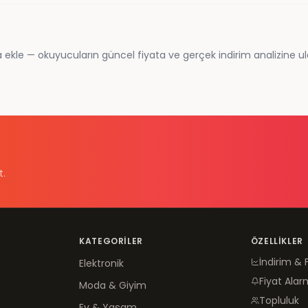
 ekle — okuyucuların güncel fiyata ve gerçek indirim analizine ul
t.
KATEGORILER
ÖZELLIKLER
İndirim & 
Elektronik
Fiyat Alar
Moda & Giyim
Topluluk
Ev & Yaşam