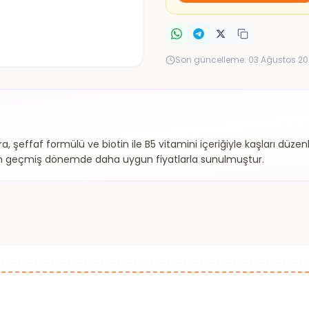
Son güncelleme:
03 Ağustos 20
ra, şeffaf formülü ve biotin ile B5 vitamini içeriğiyle kaşları düz
Ürün geçmiş dönemde daha uygun fiyatlarla sunulmuştur.