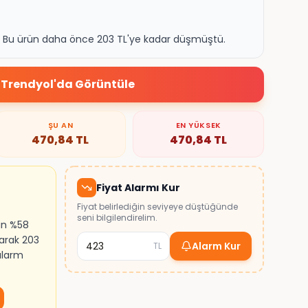
k. Bu ürün daha önce 203 TL'ye kadar düşmüştü.
Trendyol
'da Görüntüle
ŞU AN
EN YÜKSEK
470,84
TL
470,84
TL
Fiyat Alarmı Kur
Fiyat belirlediğin seviyeye düştüğünde
seni bilgilendirelim.
ın %58
larak 203
Alarm Kur
TL
 alarm