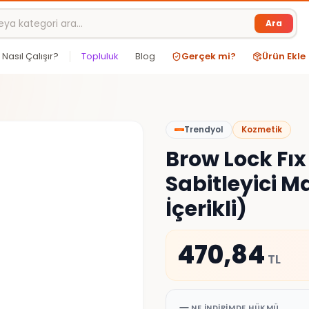
Ara
Nasıl Çalışır?
Topluluk
Blog
Gerçek mi?
Ürün Ekle
Trendyol
Kozmetik
Brow Lock Fıx
Sabitleyici M
İçerikli)
470,84
TL
NE İNDIRIMDE HÜKMÜ