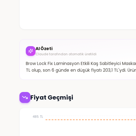
AI Özeti
Claude tarafından otomatik üretildi
Brow Lock Fix Laminasyon Etkili Kaş Sabitleyici Maska
TL olup, son 6 günde en düşük fiyatı 203,1 TL'ydi. 
Fiyat Geçmişi
485 TL