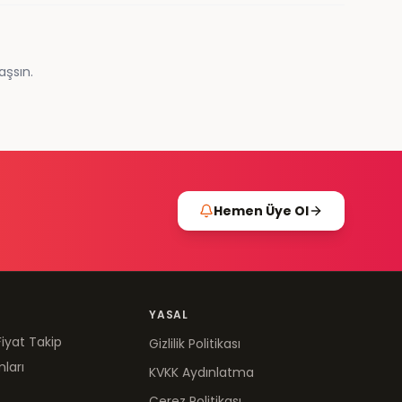
aşsın.
Hemen Üye Ol
YASAL
Fiyat Takip
Gizlilik Politikası
mları
KVKK Aydınlatma
Çerez Politikası