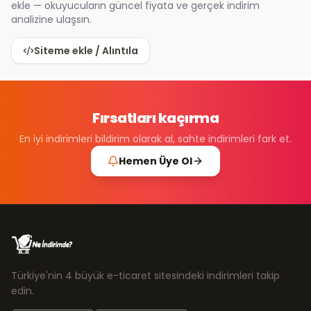
ekle — okuyucuların güncel fiyata ve gerçek indirim
analizine ulaşsın.
Siteme ekle / Alıntıla
Fırsatları kaçırma
En iyi indirimleri bildirim olarak al, sahte indirimleri fark et.
Hemen Üye Ol
Türkiye'nin 4 büyük e-ticaret sitesindeki indirimleri takip
edin.