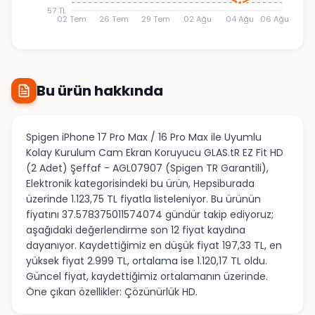
57 TL
02 Tem
26 Tem
29 Tem
02 Ağu
04 Ağu
06 Ağu
Bu ürün hakkında
Spigen iPhone 17 Pro Max / 16 Pro Max ile Uyumlu
Kolay Kurulum Cam Ekran Koruyucu GLAS.tR EZ Fit HD
(2 Adet) Şeffaf - AGL07907 (Spigen TR Garantili),
Elektronik kategorisindeki bu ürün, Hepsiburada
üzerinde 1.123,75 TL fiyatla listeleniyor. Bu ürünün
fiyatını 37.578375011574074 gündür takip ediyoruz;
aşağıdaki değerlendirme son 12 fiyat kaydına
dayanıyor. Kaydettiğimiz en düşük fiyat 197,33 TL, en
yüksek fiyat 2.999 TL, ortalama ise 1.120,17 TL oldu.
Güncel fiyat, kaydettiğimiz ortalamanın üzerinde.
Öne çıkan özellikler: Çözünürlük HD.