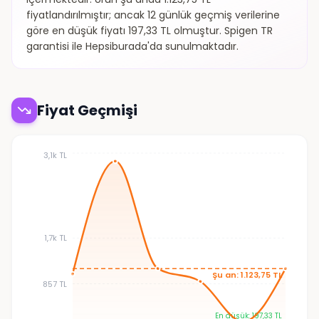
fiyatlandırılmıştır; ancak 12 günlük geçmiş verilerine
göre en düşük fiyatı 197,33 TL olmuştur. Spigen TR
garantisi ile Hepsiburada'da sunulmaktadır.
Fiyat Geçmişi
3,1k TL
1,7k TL
Şu an: 1.123,75 TL
857 TL
En düşük: 197,33 TL