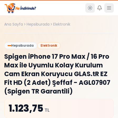
Ana içeriğe atla
Ana Sayfa
Hepsiburada
Elektronik
%
0
Hepsiburada
Elektronik
Spigen iPhone 17 Pro Max / 16 Pro
Max ile Uyumlu Kolay Kurulum
Cam Ekran Koruyucu GLAS.tR EZ
Fit HD (2 Adet) Şeffaf - AGL07907
(Spigen TR Garantili)
1.123,75
TL