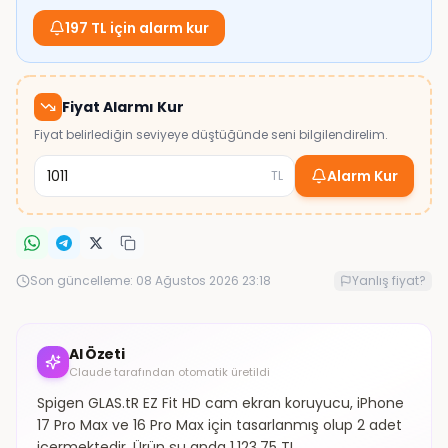
197 TL için alarm kur
Fiyat Alarmı Kur
Fiyat belirlediğin seviyeye düştüğünde seni bilgilendirelim.
Alarm Kur
TL
Son güncelleme:
08 Ağustos 2026 23:18
Yanlış fiyat?
AI Özeti
Claude tarafından otomatik üretildi
Spigen GLAS.tR EZ Fit HD cam ekran koruyucu, iPhone
17 Pro Max ve 16 Pro Max için tasarlanmış olup 2 adet
içermektedir. Ürün şu anda 1.123,75 TL