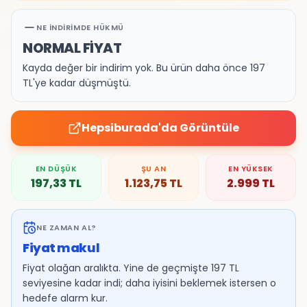
NE İNDIRIMDE HÜKMÜ
NORMAL FİYAT
Kayda değer bir indirim yok. Bu ürün daha önce 197
TL'ye kadar düşmüştü.
Hepsiburada
'da Görüntüle
EN DÜŞÜK
ŞU AN
EN YÜKSEK
197,33
TL
1.123,75
TL
2.999
TL
NE ZAMAN AL?
Fiyat makul
Fiyat olağan aralıkta. Yine de geçmişte 197 TL
seviyesine kadar indi; daha iyisini beklemek istersen o
hedefe alarm kur.