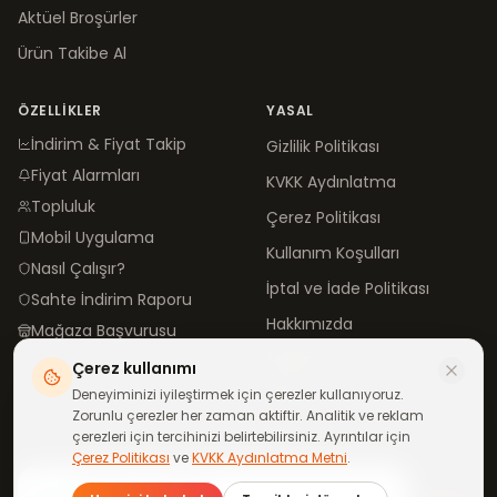
Aktüel Broşürler
Ürün Takibe Al
ÖZELLIKLER
YASAL
İndirim & Fiyat Takip
Gizlilik Politikası
Fiyat Alarmları
KVKK Aydınlatma
Topluluk
Çerez Politikası
Mobil Uygulama
Kullanım Koşulları
Nasıl Çalışır?
İptal ve İade Politikası
Sahte İndirim Raporu
Hakkımızda
Mağaza Başvurusu
İletişim
Çerez kullanımı
Blog
Deneyiminizi iyileştirmek için çerezler kullanıyoruz.
Zorunlu çerezler her zaman aktiftir. Analitik ve reklam
çerezleri için tercihinizi belirtebilirsiniz. Ayrıntılar için
Çerez Politikası
ve
KVKK Aydınlatma Metni
.
©
2026
neindirimde.com
·
Türkiye'de
ile yapıldı
Günün fırsatları