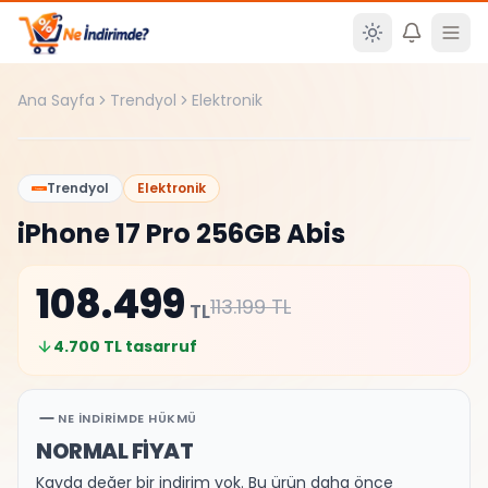
Ana içeriğe atla
Ana Sayfa
Trendyol
Elektronik
%
4
Trendyol
Elektronik
iPhone 17 Pro 256GB Abis
108.499
113.199
TL
TL
4.700
TL tasarruf
NE İNDIRIMDE HÜKMÜ
NORMAL FİYAT
Kayda değer bir indirim yok. Bu ürün daha önce