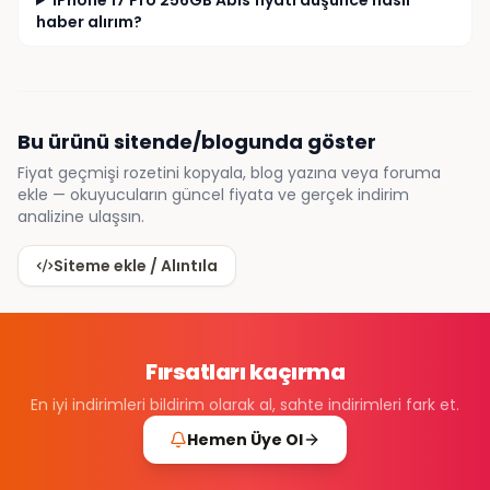
iPhone 17 Pro 256GB Abis fiyatı düşünce nasıl
haber alırım?
Bu ürünü sitende/blogunda göster
Fiyat geçmişi rozetini kopyala, blog yazına veya foruma
ekle — okuyucuların güncel fiyata ve gerçek indirim
analizine ulaşsın.
Siteme ekle / Alıntıla
Fırsatları kaçırma
En iyi indirimleri bildirim olarak al, sahte indirimleri fark et.
Hemen Üye Ol