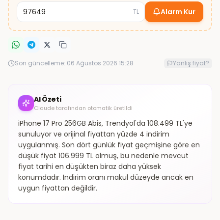
Alarm Kur
TL
Son güncelleme:
06 Ağustos 2026 15:28
Yanlış fiyat?
AI Özeti
Claude tarafından otomatik üretildi
iPhone 17 Pro 256GB Abis, Trendyol'da 108.499 TL'ye
sunuluyor ve orijinal fiyattan yüzde 4 indirim
uygulanmış. Son dört günlük fiyat geçmişine göre en
düşük fiyat 106.999 TL olmuş, bu nedenle mevcut
fiyat tarihi en düşükten biraz daha yüksek
konumdadır. İndirim oranı makul düzeyde ancak en
uygun fiyattan değildir.