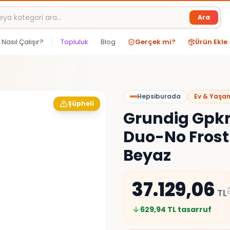
Ara
Nasıl Çalışır?
Topluluk
Blog
Gerçek mi?
Ürün Ekle
Hepsiburada
Ev & Yaşa
Şüpheli
Grundig Gpknd
Duo-No Frost
Beyaz
37.129,06
TL
629,94
TL tasarruf