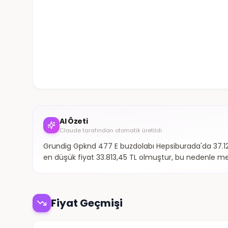
AI Özeti
Claude tarafından otomatik üretildi
Grundig Gpknd 477 E buzdolabı Hepsiburada'da 37.129,
en düşük fiyat 33.813,45 TL olmuştur, bu nedenle me
Fiyat Geçmişi