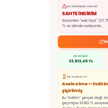
NE İNDIRIMDE HÜKMÜ
SAHTE İNDİRİM
Gösterilen "eski fiyat" (3
TL ve altında satılıyordu.
H
EN DÜŞÜK
33.813,45
TL
NE ZAMAN AL?
Acele etme — indiri
şişirilmiş
Bu "indirim" gerçek değil. Ü
geçmişte 33.813 TL seviyes