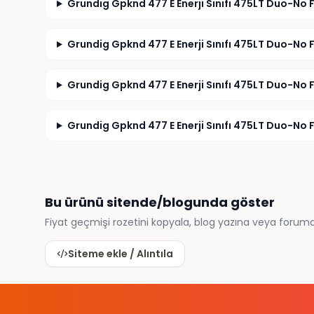
Grundig Gpknd 477 E Enerji Sınıfı 475LT Duo-No 
Grundig Gpknd 477 E Enerji Sınıfı 475LT Duo-No F
Grundig Gpknd 477 E Enerji Sınıfı 475LT Duo-No 
Grundig Gpknd 477 E Enerji Sınıfı 475LT Duo-No F
Bu ürünü sitende/blogunda göster
Fiyat geçmişi rozetini kopyala, blog yazına veya foruma
Siteme ekle / Alıntıla