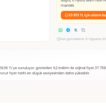
düştü; o fiyata alarm kur
mantıklı.
33.813 TL için alarm k
Son güncelleme:
07 Ağustos 20
06 TL'ye sunuluyor; gösterilen %2 indirim ile orijinal fiyat 37.7
vcut fiyat tarihi en düşük seviyesinden daha yüksektir.