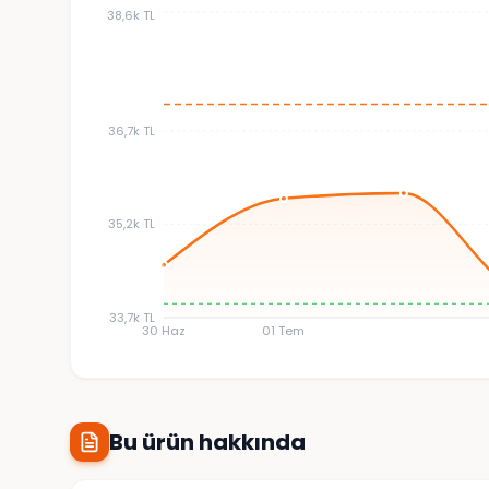
38,6k TL
36,7k TL
35,2k TL
33,7k TL
30 Haz
01 Tem
Bu ürün hakkında