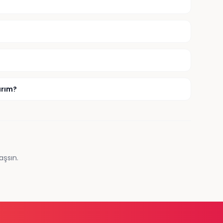
ırım?
aşsın.