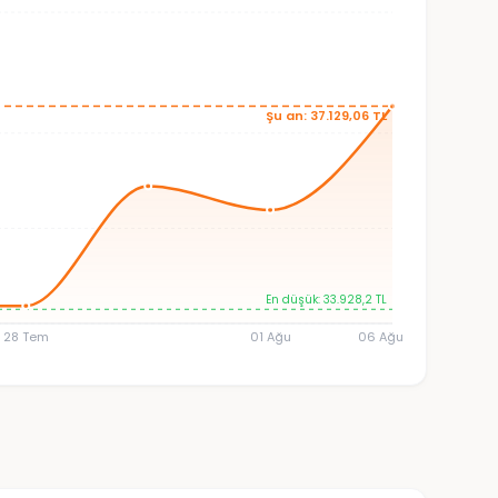
Şu an: 37.129,06 TL
En düşük: 33.928,2 TL
28 Tem
01 Ağu
06 Ağu