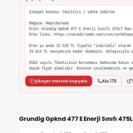
Şikayet konusu: Yanıltıcı / sahte indirim

Mağaza: Hepsiburada

Ürün: Grundig Gpknd 477 E Enerji Sınıfı 475LT Duo-
Ürün linki: https://neindirimde.com/urun/cmr03twqz
Ürün şu anda 37.129 TL fiyatla "indirimli" olarak 
33.813 TL seviyesine kadar düşmüştü, dolayısıyla i
6502 sayılı Tüketicinin Korunması Hakkında Kanun v
düşük fiyat olmalıdır. Konunun incelenmesini ve ge
Şikayet metnini kopyala
Alo 175
Grundig Gpknd 477 E Enerji Sınıfı 475