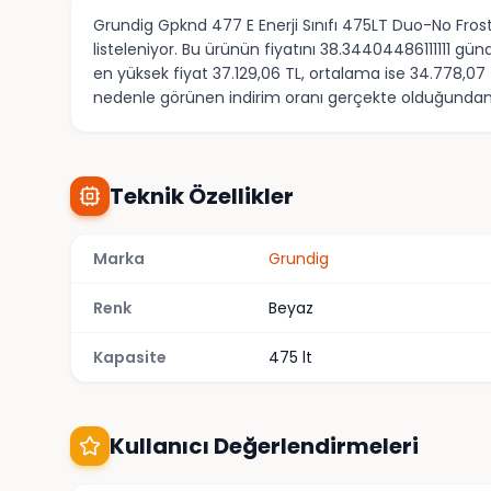
Grundig Gpknd 477 E Enerji Sınıfı 475LT Duo-No Fros
listeleniyor. Bu ürünün fiyatını 38.34404486111111 gü
en yüksek fiyat 37.129,06 TL, ortalama ise 34.778,07
nedenle görünen indirim oranı gerçekte olduğundan yü
Teknik Özellikler
Marka
Grundig
Renk
Beyaz
Kapasite
475 lt
Kullanıcı Değerlendirmeleri