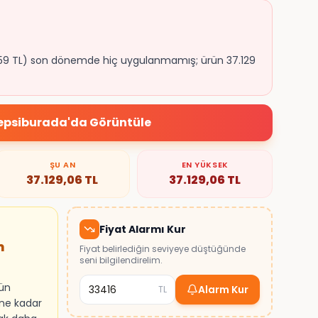
7.759 TL) son dönemde hiç uygulanmamış; ürün 37.129
epsiburada
'da Görüntüle
ŞU AN
EN YÜKSEK
37.129,06
TL
37.129,06
TL
Fiyat Alarmı Kur
m
Fiyat belirlediğin seviyeye düştüğünde
seni bilgilendirelim.
rün
Alarm Kur
TL
ine kadar