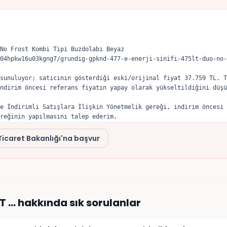
No Frost Kombi Tipi Buzdolabı Beyaz

04hpkw16u03kgng7/grundig-gpknd-477-e-enerji-sinifi-475lt-duo-no-
sunuluyor; satıcının gösterdiği eski/orijinal fiyat 37.759 TL. T
ndirim öncesi referans fiyatın yapay olarak yükseltildiğini düşü
e İndirimli Satışlara İlişkin Yönetmelik gereği, indirim öncesi 
reğinin yapılmasını talep ederim.
Ticaret Bakanlığı'na başvur
LT …
hakkında sık sorulanlar