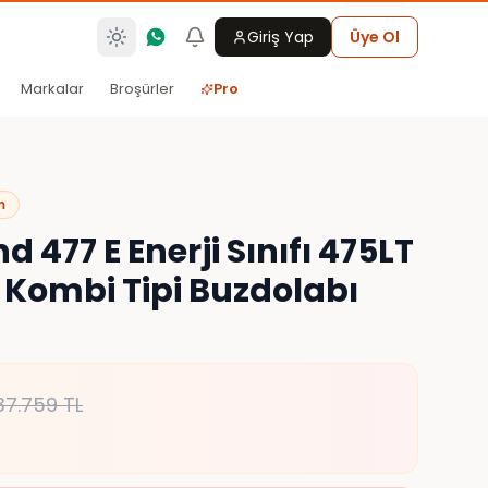
Giriş Yap
Üye Ol
Markalar
Broşürler
Pro
m
 477 E Enerji Sınıfı 475LT
 Kombi Tipi Buzdolabı
37.759
TL