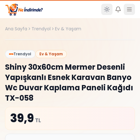
Ana içeriğe atla
Ana Sayfa
Trendyol
Ev & Yaşam
%
0
Trendyol
Ev & Yaşam
Shiny 30x60cm Mermer Desenli
Yapışkanlı Esnek Karavan Banyo
Wc Duvar Kaplama Paneli Kağıdı
TX-058
39,9
TL