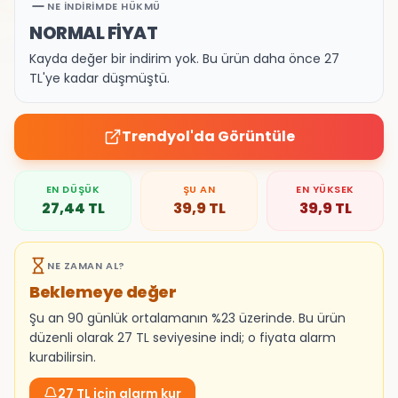
NE İNDIRIMDE HÜKMÜ
NORMAL FİYAT
Kayda değer bir indirim yok. Bu ürün daha önce 27
TL'ye kadar düşmüştü.
Trendyol
'da Görüntüle
EN DÜŞÜK
ŞU AN
EN YÜKSEK
27,44
TL
39,9
TL
39,9
TL
NE ZAMAN AL?
Beklemeye değer
Şu an 90 günlük ortalamanın %23 üzerinde. Bu ürün
düzenli olarak 27 TL seviyesine indi; o fiyata alarm
kurabilirsin.
27 TL için alarm kur