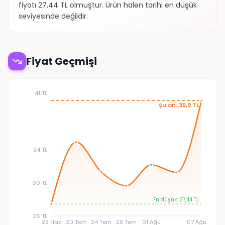
fiyatı 27,44 TL olmuştur. Ürün halen tarihi en düşük
seviyesinde değildir.
Fiyat Geçmişi
41 TL
Şu an: 39,9 TL
34 TL
30 TL
En düşük: 27,44 TL
26 TL
29 Haz
20 Tem
24 Tem
29 Tem
01 Ağu
07 Ağu