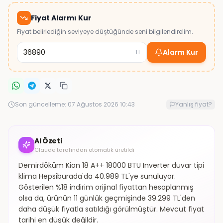
Fiyat Alarmı Kur
Fiyat belirlediğin seviyeye düştüğünde seni bilgilendirelim.
Alarm Kur
TL
Son güncelleme:
07 Ağustos 2026 10:43
Yanlış fiyat?
AI Özeti
Claude tarafından otomatik üretildi
Demirdöküm Kion 18 A++ 18000 BTU Inverter duvar tipi
klima Hepsiburada'da 40.989 TL'ye sunuluyor.
Gösterilen %18 indirim orijinal fiyattan hesaplanmış
olsa da, ürünün 11 günlük geçmişinde 39.299 TL'den
daha düşük fiyatla satıldığı görülmüştür. Mevcut fiyat
tarihi en düşük değildir.