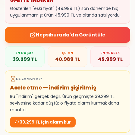
Gösterilen "eski fiyat" (49.999 TL) son dönemde hiç
uygulanmamış; ürün 45.999 TL ve altında satılıyordu.
Hepsiburada
'da Görüntüle
EN DÜŞÜK
ŞU AN
EN YÜKSEK
39.299
TL
40.989
TL
45.999
TL
NE ZAMAN AL?
Acele etme — indirim şişirilmiş
Bu "indirim" gerçek değil. Ürün geçmişte 39.299 TL
seviyesine kadar düştü; o fiyata alarm kurmak daha
mantıklı.
39.299 TL için alarm kur