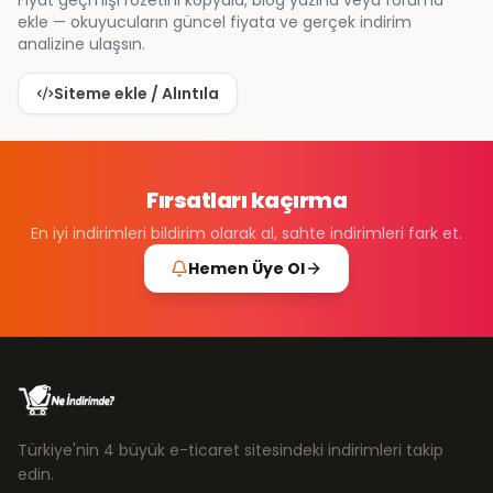
Fiyat geçmişi rozetini kopyala, blog yazına veya foruma
ekle — okuyucuların güncel fiyata ve gerçek indirim
analizine ulaşsın.
Siteme ekle / Alıntıla
Fırsatları kaçırma
En iyi indirimleri bildirim olarak al, sahte indirimleri fark et.
Hemen Üye Ol
Türkiye'nin 4 büyük e-ticaret sitesindeki indirimleri takip
edin.