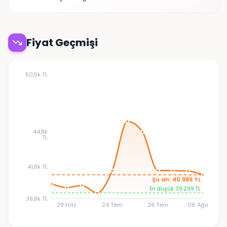
Fiyat Geçmişi
50,5k TL
44,8k
TL
41,8k TL
Şu an: 40.989 TL
En düşük: 39.299 TL
38,8k TL
28 Haz
24 Tem
28 Tem
06 Ağu