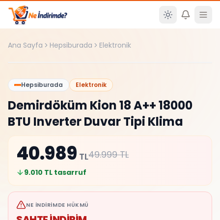
Ana içeriğe atla
Ana Sayfa
Hepsiburada
Elektronik
Şüpheli
%
18
Hepsiburada
Elektronik
Demirdöküm Kion 18 A++ 18000
BTU Inverter Duvar Tipi Klima
40.989
49.999
TL
TL
9.010
TL tasarruf
NE İNDIRIMDE HÜKMÜ
SAHTE İNDİRİM