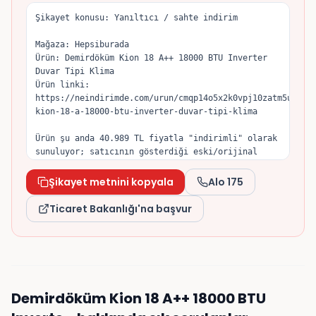
Şikayet konusu: Yanıltıcı / sahte indirim

Mağaza: Hepsiburada

Ürün: Demirdöküm Kion 18 A++ 18000 BTU Inverter 
Duvar Tipi Klima

Ürün linki: 
https://neindirimde.com/urun/cmqp14o5x2k0vpj10zatm5u9b/d
kion-18-a-18000-btu-inverter-duvar-tipi-klima

Ürün şu anda 40.989 TL fiyatla "indirimli" olarak 
sunuluyor; satıcının gösterdiği eski/orijinal 
fiyat 49.999 TL. Tuttuğum fiyat geçmişine göre 
ürün son dönemde 39.299 TL seviyesine kadar 
Şikayet metnini kopyala
Alo 175
düşmüştü, dolayısıyla indirim öncesi referans 
fiyatın yapay olarak yükseltildiğini düşünüyorum.

Ticaret Bakanlığı'na başvur
6502 sayılı Tüketicinin Korunması Hakkında Kanun 
ve İndirimli Satışlara İlişkin Yönetmelik gereği, 
indirim öncesi referans fiyat önceki 30 gün 
içinde uygulanan en düşük fiyat olmalıdır. 
Konunun incelenmesini ve gereğinin yapılmasını 
Demirdöküm Kion 18 A++ 18000 BTU
talep ederim.