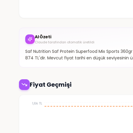
AI Özeti
Claude tarafından otomatik üretildi
Saf Nutrition Saf Protein Superfood Mix Sports 360gr
874 TL'dir. Mevcut fiyat tarihi en düşük seviyesinin ü
Fiyat Geçmişi
1,6k TL