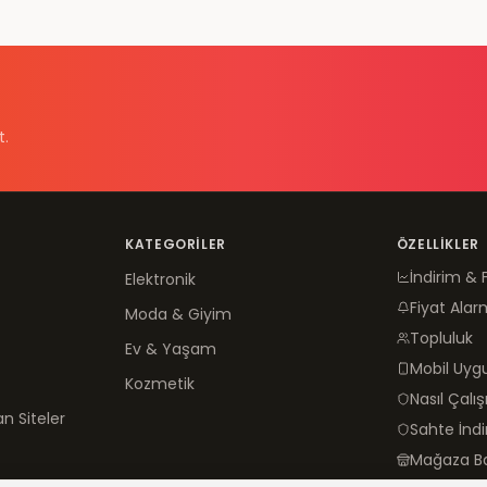
t.
KATEGORILER
ÖZELLIKLER
İndirim & 
Elektronik
Fiyat Alar
Moda & Giyim
Topluluk
Ev & Yaşam
Mobil Uy
Kozmetik
Nasıl Çalış
n Siteler
Sahte İnd
Mağaza B