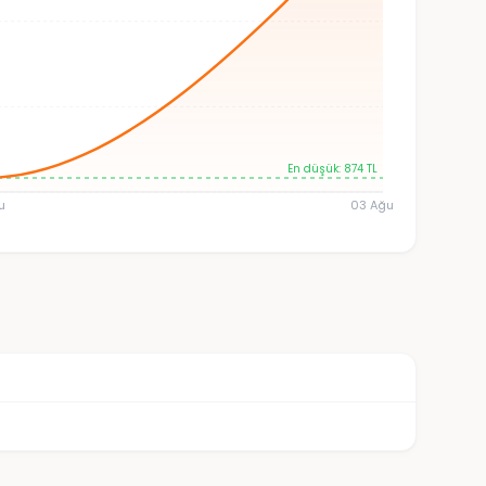
En düşük: 874 TL
u
03 Ağu