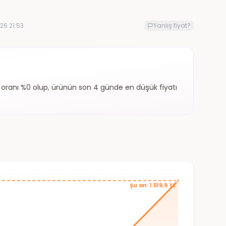
26 21:53
Yanlış fiyat?
im oranı %0 olup, ürünün son 4 günde en düşük fiyatı
Şu an: 1.519,9 TL