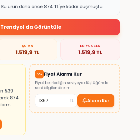
k. Bu ürün daha önce 874 TL'ye kadar düşmüştü.
Trendyol
'da Görüntüle
ŞU AN
EN YÜKSEK
1.519,9
TL
1.519,9
TL
Fiyat Alarmı Kur
Fiyat belirlediğin seviyeye düştüğünde
seni bilgilendirelim.
ın %39
larak 874
Alarm Kur
TL
 alarm