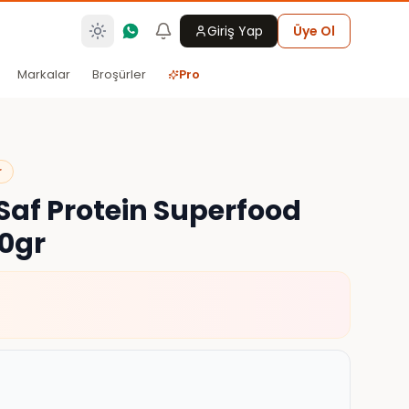
Giriş Yap
Üye Ol
Markalar
Broşürler
Pro
r
 Saf Protein Superfood
60gr