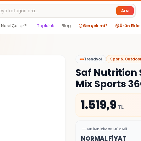
Ara
Nasıl Çalışır?
Topluluk
Blog
Gerçek mi?
Ürün Ekle
Trendyol
Spor & Outdoo
Saf Nutrition
Mix Sports 3
1.519,9
TL
NE İNDIRIMDE HÜKMÜ
NORMAL FİYAT