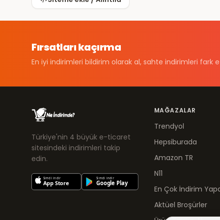
Fırsatları kaçırma
En iyi indirimleri bildirim olarak al, sahte indirimleri fark e
MAĞAZALAR
Trendyol
Türkiye'nin 4 büyük e-ticaret
Hepsiburada
sitesindeki indirimleri takip
Amazon TR
edin.
N11
En Çok İndirim Yapa
Aktüel Broşürler