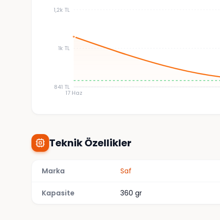
1,2k TL
1k TL
841 TL
17 Haz
Teknik Özellikler
Marka
Saf
Kapasite
360 gr