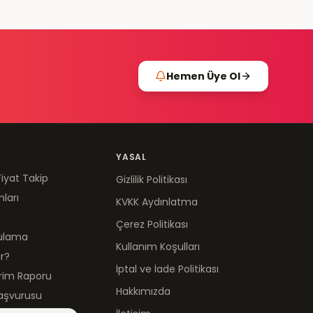
Hemen Üye Ol
YASAL
Fiyat Takip
Gizlilik Politikası
mları
KVKK Aydınlatma
Çerez Politikası
gulama
Kullanım Koşulları
ır?
İptal ve İade Politikası
irim Raporu
Hakkımızda
aşvurusu