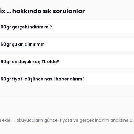
ix …
hakkında sık sorulanlar
360gr gerçek indirim mi?
60gr şu an alınır mı?
360gr en düşük kaç TL oldu?
60gr fiyatı düşünce nasıl haber alırım?
 ekle — okuyucuların güncel fiyata ve gerçek indirim analizine ul