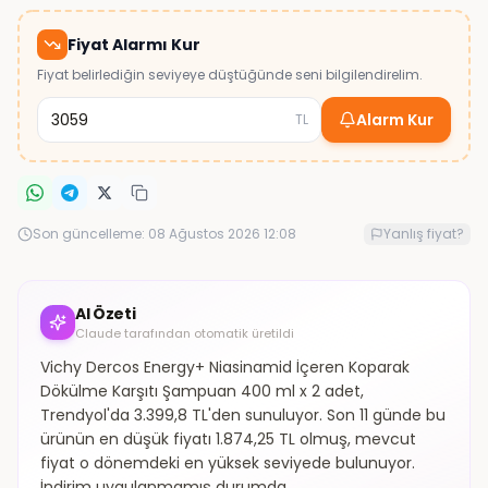
Fiyat Alarmı Kur
Fiyat belirlediğin seviyeye düştüğünde seni bilgilendirelim.
Alarm Kur
TL
Son güncelleme:
08 Ağustos 2026 12:08
Yanlış fiyat?
AI Özeti
Claude tarafından otomatik üretildi
Vichy Dercos Energy+ Niasinamid İçeren Koparak
Dökülme Karşıtı Şampuan 400 ml x 2 adet,
Trendyol'da 3.399,8 TL'den sunuluyor. Son 11 günde bu
ürünün en düşük fiyatı 1.874,25 TL olmuş, mevcut
fiyat o dönemdeki en yüksek seviyede bulunuyor.
İndirim uygulanmamış durumda.