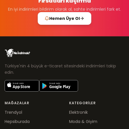
Fırsatları kaçırma
En iyi indirimleri bildirim olarak al, sahte indirimleri fark et.
Hemen Üye Ol
Türkiye'nin 4 büyük e-ticaret sitesindeki indirimleri takip
edin.
MAĞAZALAR
KATEGORILER
Trendyol
Elektronik
Hepsiburada
Moda & Giyim