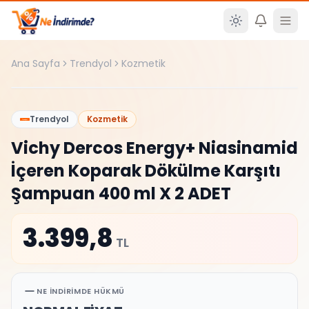
Ana içeriğe atla
Ana Sayfa
Trendyol
Kozmetik
%
0
Trendyol
Kozmetik
Vichy Dercos Energy+ Niasinamid
İçeren Koparak Dökülme Karşıtı
Şampuan 400 ml X 2 ADET
3.399,8
TL
NE İNDIRIMDE HÜKMÜ