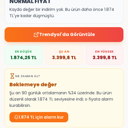
NORMAL FİYAT
Kayda değer bir indirim yok. Bu ürün daha önce 1.874
TL'ye kadar düşmüştü.
Trendyol
'da Görüntüle
EN DÜŞÜK
ŞU AN
EN YÜKSEK
1.874,25
TL
3.399,8
TL
3.399,8
TL
NE ZAMAN AL?
Beklemeye değer
Şu an 90 günlük ortalamanın %34 üzerinde. Bu ürün
düzenli olarak 1.874 TL seviyesine indi; o fiyata alarm
kurabilirsin.
1.874 TL için alarm kur