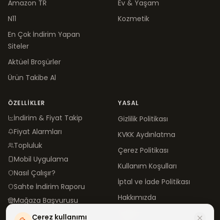
Amazon TR
Ev & Yaşam
N11
Kozmetik
En Çok İndirim Yapan
Siteler
Aktüel Broşürler
Ürün Takibe Al
ÖZELLIKLER
YASAL
İndirim & Fiyat Takip
Gizlilik Politikası
Fiyat Alarmları
KVKK Aydınlatma
Topluluk
Çerez Politikası
Mobil Uygulama
Kullanım Koşulları
Nasıl Çalışır?
İptal ve İade Politikası
Sahte İndirim Raporu
Hakkımızda
Mağaza Başvurusu
İletişim
Çerez kullanımı