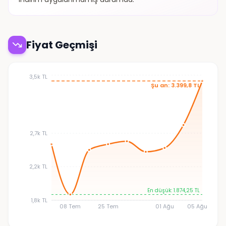
Fiyat Geçmişi
3,5k TL
Şu an: 3.399,8 TL
2,7k TL
2,2k TL
En düşük: 1.874,25 TL
1,8k TL
08 Tem
25 Tem
01 Ağu
05 Ağu