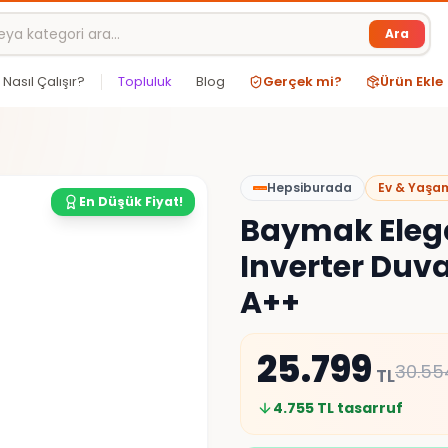
Ara
Nasıl Çalışır?
Topluluk
Blog
Gerçek mi?
Ürün Ekle
Hepsiburada
Ev & Yaşa
En Düşük Fiyat!
Baymak Elega
Inverter Duvar
A++
25.799
30.55
TL
4.755
TL tasarruf