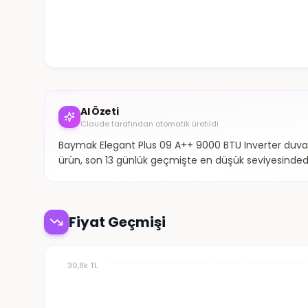
AI Özeti
Claude tarafından otomatik üretildi
Baymak Elegant Plus 09 A++ 9000 BTU Inverter duvar ti
ürün, son 13 günlük geçmişte en düşük seviyesindedir.
Fiyat Geçmişi
30,8k TL