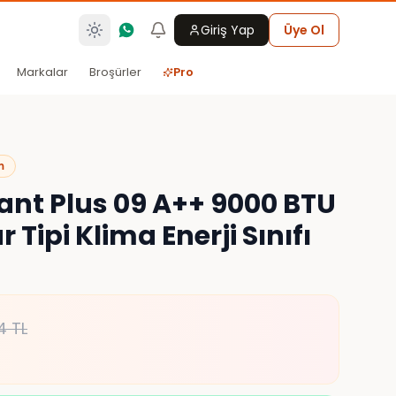
Giriş Yap
Üye Ol
Markalar
Broşürler
Pro
m
nt Plus 09 A++ 9000 BTU
 Tipi Klima Enerji Sınıfı
4
TL