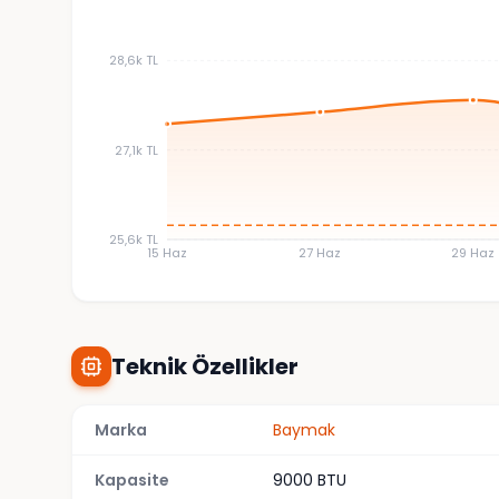
28,6k TL
27,1k TL
25,6k TL
15 Haz
27 Haz
29 Haz
Teknik Özellikler
Marka
Baymak
Kapasite
9000 BTU