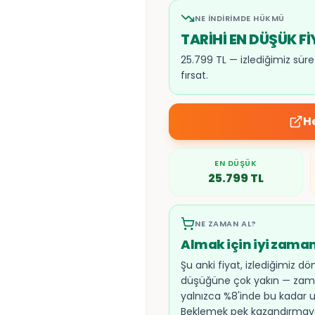
NE İNDIRIMDE HÜKMÜ
TARİHİ EN DÜŞÜK F
25.799 TL — izlediğimiz sü
fırsat.
H
EN DÜŞÜK
25.799
TL
NE ZAMAN AL?
Almak için iyi zama
Şu anki fiyat, izlediğimiz d
düşüğüne çok yakın — zam
yalnızca %8'inde bu kadar 
Beklemek pek kazandırmayab