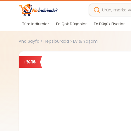
Ana içeriğe atla
Tüm İndirimler
En Çok Düşenler
En Düşük Fiyatlar
Ana Sayfa
Hepsiburada
Ev & Yaşam
%
16