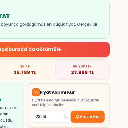
İYAT
re boyunca gördüğümüz en düşük fiyat. Gerçek bir
epsiburada
'da Görüntüle
ŞU AN
EN YÜKSEK
25.799
TL
27.899
TL
Fiyat Alarmı Kur
n
Fiyat belirlediğin seviyeye düştüğünde
seni bilgilendirelim.
önemin en
anın
Alarm Kur
TL
ucuzdu.
ilir.