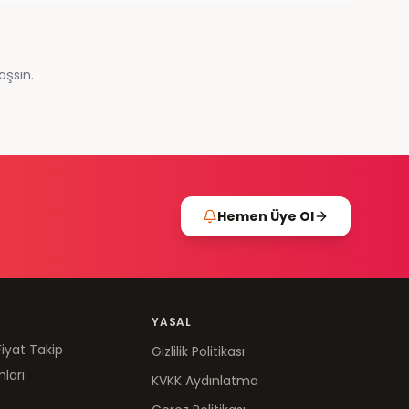
aşsın.
Hemen Üye Ol
YASAL
Fiyat Takip
Gizlilik Politikası
mları
KVKK Aydınlatma