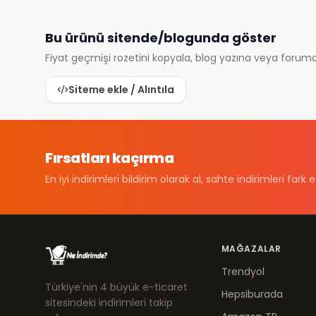
Bu ürünü sitende/blogunda göster
Fiyat geçmişi rozetini kopyala, blog yazına veya foruma
Siteme ekle / Alıntıla
Fırsatları kaçırma
En iyi indirimleri bildirim olarak al, sahte indirimleri fark e
MAĞAZALAR
Trendyol
Türkiye'nin 4 büyük e-ticaret
Hepsiburada
sitesindeki indirimleri takip