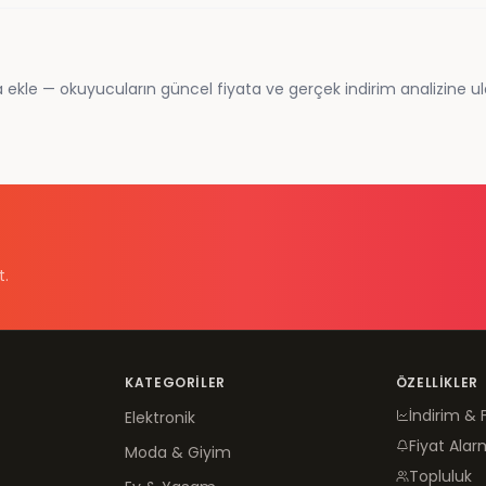
 ekle — okuyucuların güncel fiyata ve gerçek indirim analizine ul
t.
KATEGORILER
ÖZELLIKLER
İndirim & 
Elektronik
Fiyat Alar
Moda & Giyim
Topluluk