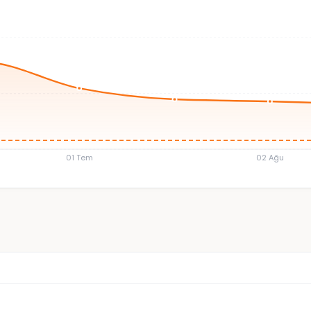
01 Tem
02 Ağu