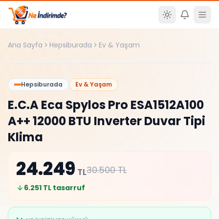
Ana içeriğe atla
Ana Sayfa
Hepsiburada
Ev & Yaşam
En Düşük Fiyat!
%
20
Hepsiburada
Ev & Yaşam
E.C.A Eca Spylos Pro ESA1512A100
A++ 12000 BTU Inverter Duvar Tipi
Klima
24.249
30.500
TL
TL
6.251
TL tasarruf