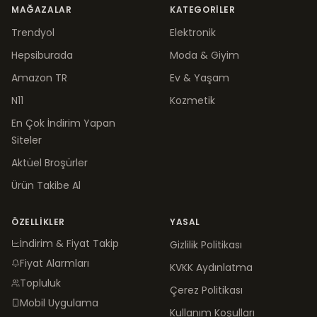
MAĞAZALAR
KATEGORILER
Trendyol
Elektronik
Hepsiburada
Moda & Giyim
Amazon TR
Ev & Yaşam
N11
Kozmetik
En Çok İndirim Yapan
Siteler
Aktüel Broşürler
Ürün Takibe Al
ÖZELLIKLER
YASAL
İndirim & Fiyat Takip
Gizlilik Politikası
Fiyat Alarmları
KVKK Aydınlatma
Topluluk
Çerez Politikası
Mobil Uygulama
Kullanım Koşulları