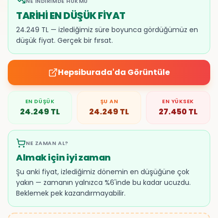
NE İNDIRIMDE HÜKMÜ
TARİHİ EN DÜŞÜK FİYAT
24.249 TL — izlediğimiz süre boyunca gördüğümüz en
düşük fiyat. Gerçek bir fırsat.
Hepsiburada
'da Görüntüle
EN DÜŞÜK
ŞU AN
EN YÜKSEK
24.249
TL
24.249
TL
27.450
TL
NE ZAMAN AL?
Almak için iyi zaman
Şu anki fiyat, izlediğimiz dönemin en düşüğüne çok
yakın — zamanın yalnızca %6'inde bu kadar ucuzdu.
Beklemek pek kazandırmayabilir.