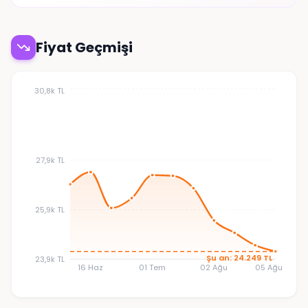
Fiyat Geçmişi
30,8k TL
27,9k TL
25,9k TL
Şu an: 24.249 TL
23,9k TL
16 Haz
01 Tem
02 Ağu
05 Ağu