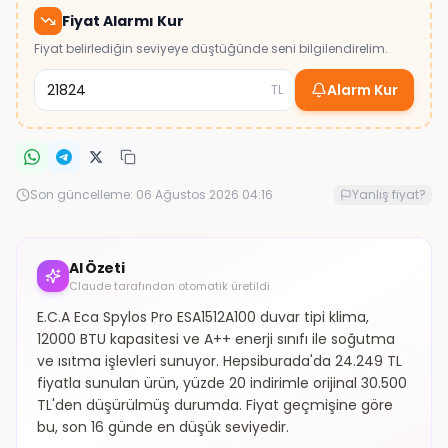
Fiyat Alarmı Kur
Fiyat belirlediğin seviyeye düştüğünde seni bilgilendirelim.
Alarm Kur
TL
Son güncelleme:
06 Ağustos 2026 04:16
Yanlış fiyat?
AI Özeti
Claude tarafından otomatik üretildi
E.C.A Eca Spylos Pro ESA1512A100 duvar tipi klima,
12000 BTU kapasitesi ve A++ enerji sınıfı ile soğutma
ve ısıtma işlevleri sunuyor. Hepsiburada'da 24.249 TL
fiyatla sunulan ürün, yüzde 20 indirimle orijinal 30.500
TL'den düşürülmüş durumda. Fiyat geçmişine göre
bu, son 16 günde en düşük seviyedir.