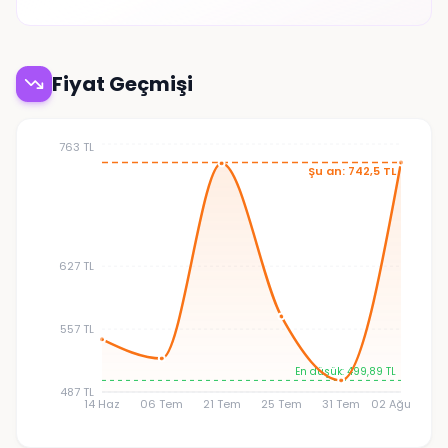
Fiyat Geçmişi
763 TL
Şu an: 742,5 TL
627 TL
557 TL
En düşük: 499,89 TL
487 TL
14 Haz
06 Tem
21 Tem
25 Tem
31 Tem
02 Ağu