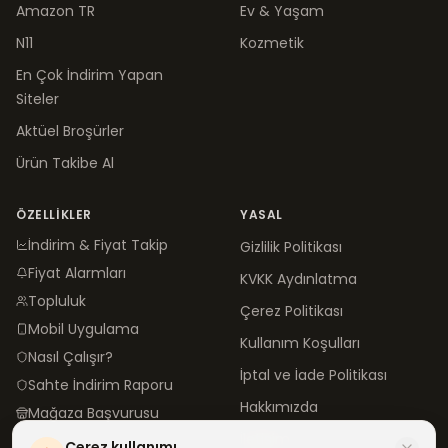
Amazon TR
Ev & Yaşam
N11
Kozmetik
En Çok İndirim Yapan
Siteler
Aktüel Broşürler
Ürün Takibe Al
ÖZELLIKLER
YASAL
İndirim & Fiyat Takip
Gizlilik Politikası
Fiyat Alarmları
KVKK Aydınlatma
Topluluk
Çerez Politikası
Mobil Uygulama
Kullanım Koşulları
Nasıl Çalışır?
İptal ve İade Politikası
Sahte İndirim Raporu
Hakkımızda
Mağaza Başvurusu
İletişim
Çerez kullanımı