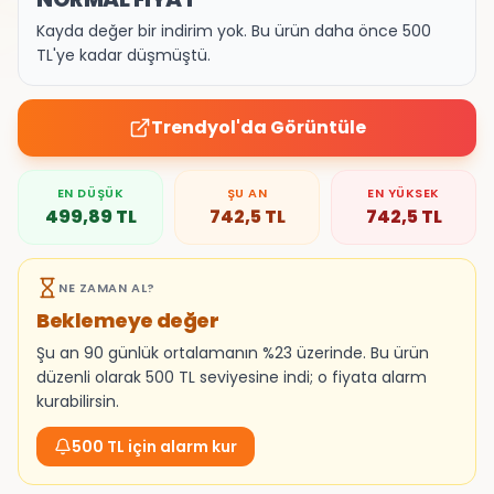
Kayda değer bir indirim yok. Bu ürün daha önce 500
TL'ye kadar düşmüştü.
Trendyol
'da Görüntüle
EN DÜŞÜK
ŞU AN
EN YÜKSEK
499,89
TL
742,5
TL
742,5
TL
NE ZAMAN AL?
Beklemeye değer
Şu an 90 günlük ortalamanın %23 üzerinde. Bu ürün
düzenli olarak 500 TL seviyesine indi; o fiyata alarm
kurabilirsin.
500 TL için alarm kur