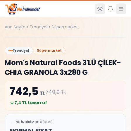
Ana içeriğe atla
Ana Sayfa
Trendyol
Süpermarket
%
1
Trendyol
Süpermarket
Mom's Natural Foods 3'LÜ ÇİLEK-
CHIA GRANOLA 3x280 G
742,5
749,9
TL
TL
7,4
TL tasarruf
NE İNDIRIMDE HÜKMÜ
NORMAL FİYAT