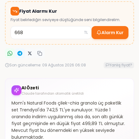
Fiyat Alarmı Kur
Fiyat belirlediğin seviyeye düştüğünde seni bilgilendirelim.
Alarm Kur
TL
Son güncelleme:
09 Ağustos 2026 06:08
Yanlış fiyat?
AI Özeti
Claude tarafından otomatik üretildi
Mom's Natural Foods çilek-chia granola üç paketlik
set Trendyol'da 742,5 TL'ye sunuluyor. Yüzde 1
oranında indirim uygulanmış olsa da, son altı günlük
fiyat geçmişinde en düşük fiyat 499,89 TL olmuştur.
Mevcut fiyat bu dönemdeki en yüksek seviyede
bulunmaktadır.