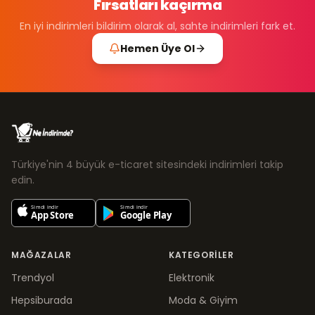
Fırsatları kaçırma
En iyi indirimleri bildirim olarak al, sahte indirimleri fark et.
Hemen Üye Ol
Türkiye'nin 4 büyük e-ticaret sitesindeki indirimleri takip
edin.
MAĞAZALAR
KATEGORILER
Trendyol
Elektronik
Hepsiburada
Moda & Giyim