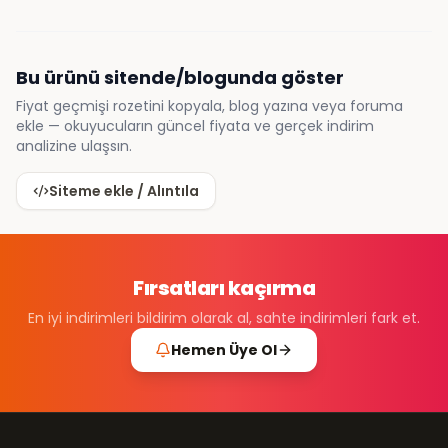
Bu ürünü sitende/blogunda göster
Fiyat geçmişi rozetini kopyala, blog yazına veya foruma
ekle — okuyucuların güncel fiyata ve gerçek indirim
analizine ulaşsın.
Siteme ekle / Alıntıla
Fırsatları kaçırma
En iyi indirimleri bildirim olarak al, sahte indirimleri fark et.
Hemen Üye Ol