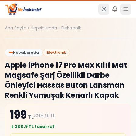
Ana içeriğe atla
Ana Sayfa
Hepsiburada
Elektronik
%
50
Hepsiburada
Elektronik
Apple iPhone 17 Pro Max Kılıf Mat
Magsafe Şarj Özellikli Darbe
Önleyici Hassas Buton Lansman
Renkli Yumuşak Kenarlı Kapak
199
399,9
TL
TL
200,9
TL tasarruf