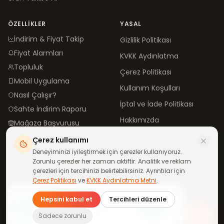
ÖZELLIKLER
YASAL
İndirim & Fiyat Takip
Gizlilik Politikası
Fiyat Alarmları
KVKK Aydınlatma
Topluluk
Çerez Politikası
Mobil Uygulama
Kullanım Koşulları
Nasıl Çalışır?
İptal ve İade Politikası
Sahte İndirim Raporu
Hakkımızda
Mağaza Başvurusu
İletişim
Çerez kullanımı
Blog
Deneyiminizi iyileştirmek için çerezler kullanıyoruz.
Zorunlu çerezler her zaman aktiftir. Analitik ve reklam
çerezleri için tercihinizi belirtebilirsiniz. Ayrıntılar için
Çerez Politikası
ve
KVKK Aydınlatma Metni
.
©
2026
neindirimde.com
·
Türkiye'de
ile yapıldı
Günün fırsatları
Hepsini kabul et
Tercihleri düzenle
telefonuna gelsin
Katıl
WhatsApp kanalımıza ücretsiz
Tüm mağazalar aktif
Sadece zorunlu
katıl