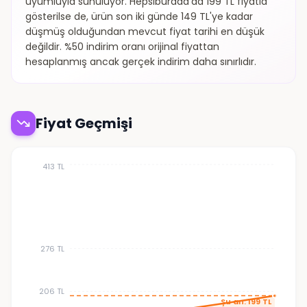
uyumluyla sunuluyor. Hepsiburada'da 199 TL fiyatla
gösterilse de, ürün son iki günde 149 TL'ye kadar
düşmüş olduğundan mevcut fiyat tarihi en düşük
değildir. %50 indirim oranı orijinal fiyattan
hesaplanmış ancak gerçek indirim daha sınırlıdır.
Fiyat Geçmişi
413 TL
276 TL
206 TL
Şu an: 199 TL