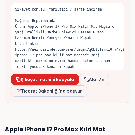
Şikayet konusu: Yanıltıcı / sahte indirim

Mağaza: Hepsiburada

Ürün: Apple iPhone 17 Pro Max Kılıf Mat Magsafe 
Şarj Özellikli Darbe Önleyici Hassas Buton 
Lansman Renkli Yumuşak Kenarlı Kapak

Ürün linki: 
https://neindirimde.com/urun/cmqax7q0b13fsnx10ry47y9b6/a
iphone-17-pro-max-kilif-mat-magsafe-sarj-
ozellikli-darbe-onleyici-hassas-buton-lansman-
renkli-yumusak-kenarli-kapak

Ürün şu anda 199 TL fiyatla "indirimli" olarak 
Şikayet metnini kopyala
Alo 175
sunuluyor; satıcının gösterdiği eski/orijinal 
fiyat 400 TL. Tuttuğum fiyat geçmişine göre ürün 
Ticaret Bakanlığı'na başvur
son dönemde 149 TL seviyesine kadar düşmüştü, 
dolayısıyla indirim öncesi referans fiyatın yapay 
olarak yükseltildiğini düşünüyorum.

6502 sayılı Tüketicinin Korunması Hakkında Kanun 
ve İndirimli Satışlara İlişkin Yönetmelik gereği, 
Apple iPhone 17 Pro Max Kılıf Mat
indirim öncesi referans fiyat önceki 30 gün 