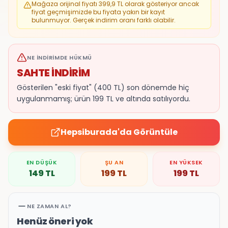
Mağaza orijinal fiyatı
399,9
TL olarak gösteriyor ancak
fiyat geçmişimizde bu fiyata yakın bir kayıt
bulunmuyor. Gerçek indirim oranı farklı olabilir.
NE İNDIRIMDE HÜKMÜ
SAHTE İNDİRİM
Gösterilen "eski fiyat" (400 TL) son dönemde hiç
uygulanmamış; ürün 199 TL ve altında satılıyordu.
Hepsiburada
'da Görüntüle
EN DÜŞÜK
ŞU AN
EN YÜKSEK
149
TL
199
TL
199
TL
NE ZAMAN AL?
Henüz öneri yok