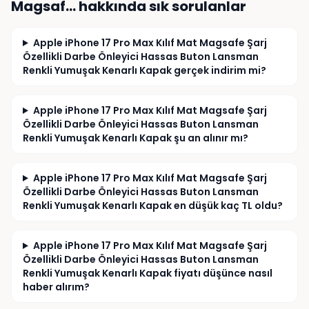
içinde uygulanan en düşük fiyat olmalıdır. 
Magsaf…
hakkında sık sorulanlar
Konunun incelenmesini ve gereğinin yapılmasını 
talep ederim.
Apple iPhone 17 Pro Max Kılıf Mat Magsafe Şarj
Özellikli Darbe Önleyici Hassas Buton Lansman
Renkli Yumuşak Kenarlı Kapak gerçek indirim mi?
Apple iPhone 17 Pro Max Kılıf Mat Magsafe Şarj
Özellikli Darbe Önleyici Hassas Buton Lansman
Renkli Yumuşak Kenarlı Kapak şu an alınır mı?
Apple iPhone 17 Pro Max Kılıf Mat Magsafe Şarj
Özellikli Darbe Önleyici Hassas Buton Lansman
Renkli Yumuşak Kenarlı Kapak en düşük kaç TL oldu?
Apple iPhone 17 Pro Max Kılıf Mat Magsafe Şarj
Özellikli Darbe Önleyici Hassas Buton Lansman
Renkli Yumuşak Kenarlı Kapak fiyatı düşünce nasıl
haber alırım?