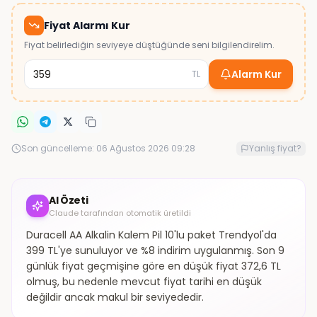
Fiyat Alarmı Kur
Fiyat belirlediğin seviyeye düştüğünde seni bilgilendirelim.
Alarm Kur
TL
Son güncelleme:
06 Ağustos 2026 09:28
Yanlış fiyat?
AI Özeti
Claude tarafından otomatik üretildi
Duracell AA Alkalin Kalem Pil 10'lu paket Trendyol'da
399 TL'ye sunuluyor ve %8 indirim uygulanmış. Son 9
günlük fiyat geçmişine göre en düşük fiyat 372,6 TL
olmuş, bu nedenle mevcut fiyat tarihi en düşük
değildir ancak makul bir seviyededir.