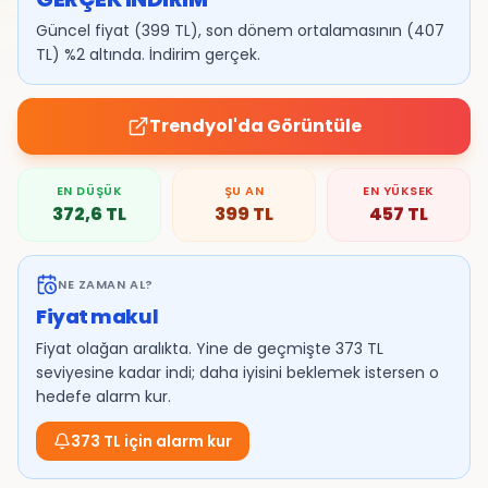
Güncel fiyat (399 TL), son dönem ortalamasının (407
TL) %2 altında. İndirim gerçek.
Trendyol
'da Görüntüle
EN DÜŞÜK
ŞU AN
EN YÜKSEK
372,6
TL
399
TL
457
TL
NE ZAMAN AL?
Fiyat makul
Fiyat olağan aralıkta. Yine de geçmişte 373 TL
seviyesine kadar indi; daha iyisini beklemek istersen o
hedefe alarm kur.
373 TL için alarm kur