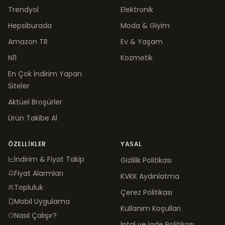
Trendyol
Elektronik
Hepsiburada
Moda & Giyim
Amazon TR
Ev & Yaşam
N11
Kozmetik
En Çok İndirim Yapan
Siteler
Aktüel Broşürler
Ürün Takibe Al
ÖZELLIKLER
YASAL
İndirim & Fiyat Takip
Gizlilik Politikası
Fiyat Alarmları
KVKK Aydınlatma
Topluluk
Çerez Politikası
Mobil Uygulama
Kullanım Koşulları
Nasıl Çalışır?
İptal ve İade Politikası