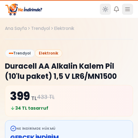
Ana içeriğe atla
Ana Sayfa
Trendyol
Elektronik
%
8
Trendyol
Elektronik
Duracell AA Alkalin Kalem Pil
(10'lu paket) 1,5 V LR6/MN1500
399
433
TL
TL
34
TL tasarruf
NE İNDIRIMDE HÜKMÜ
GERÇEK İNDİRİM