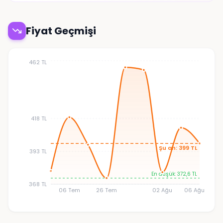
Fiyat Geçmişi
462 TL
418 TL
Şu an: 399 TL
393 TL
En düşük: 372,6 TL
368 TL
06 Tem
26 Tem
02 Ağu
06 Ağu