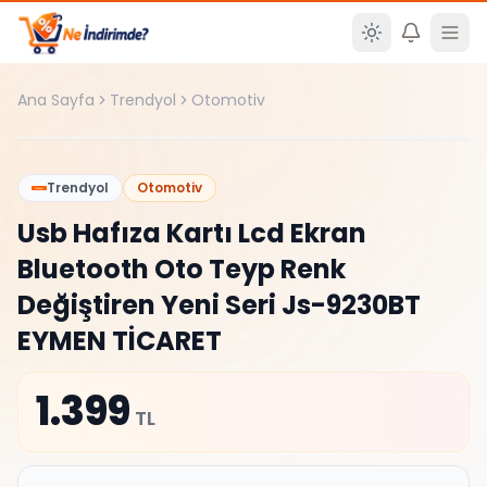
Ana içeriğe atla
Ana Sayfa
Trendyol
Otomotiv
%
0
Trendyol
Otomotiv
Usb Hafıza Kartı Lcd Ekran
Bluetooth Oto Teyp Renk
Değiştiren Yeni Seri Js-9230BT
EYMEN TİCARET
1.399
TL