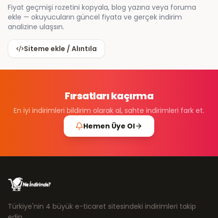
Fiyat geçmişi rozetini kopyala, blog yazına veya foruma
ekle — okuyucuların güncel fiyata ve gerçek indirim
analizine ulaşsın.
Siteme ekle / Alıntıla
Fırsatları kaçırma
En iyi indirimleri bildirim olarak al, sahte indirimleri fark et.
Hemen Üye Ol
Türkiye'nin 4 büyük e-ticaret sitesindeki indirimleri takip
edin.