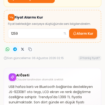
Fiyat Alarmı Kur
Fiyat belirlediğin seviyeye düştüğünde seni bilgilendirelim.
Alarm Kur
TL
Son güncelleme:
06 Ağustos 2026 02:15
Yanlış fiyat?
AI Özeti
Claude tarafından otomatik üretildi
USB hafıza kartı ve Bluetooth bağlantısı destekleyen
JS-9230BT oto teyp, LCD ekran ve renk değiştirme
özelliğine sahiptir. Trendyol'da 1.399 TL fiyatla
sunulmaktadır. Son dört günde en düşük fiyatı