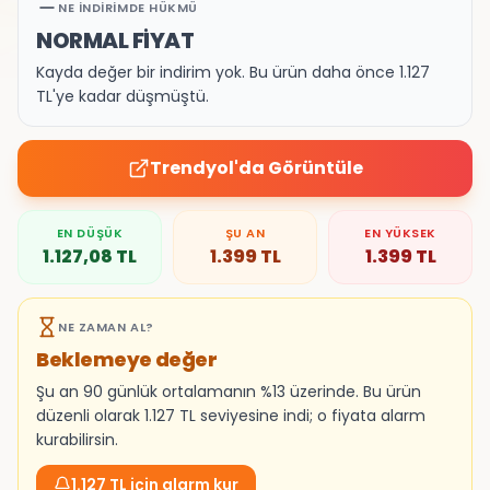
NE İNDIRIMDE HÜKMÜ
NORMAL FİYAT
Kayda değer bir indirim yok. Bu ürün daha önce 1.127
TL'ye kadar düşmüştü.
Trendyol
'da Görüntüle
EN DÜŞÜK
ŞU AN
EN YÜKSEK
1.127,08
TL
1.399
TL
1.399
TL
NE ZAMAN AL?
Beklemeye değer
Şu an 90 günlük ortalamanın %13 üzerinde. Bu ürün
düzenli olarak 1.127 TL seviyesine indi; o fiyata alarm
kurabilirsin.
1.127 TL için alarm kur