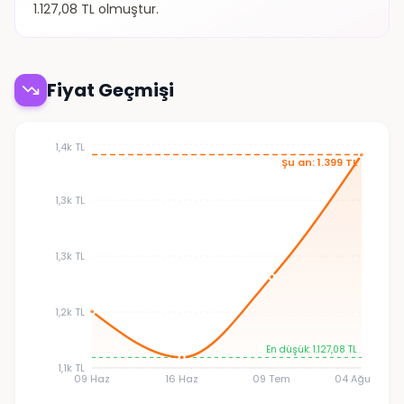
1.127,08 TL olmuştur.
Fiyat Geçmişi
1,4k TL
Şu an: 1.399 TL
1,3k TL
1,3k TL
1,2k TL
En düşük: 1.127,08 TL
1,1k TL
09 Haz
16 Haz
09 Tem
04 Ağu