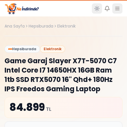
Ana içeriğe atla
Ana Sayfa
Hepsiburada
Elektronik
%
0
Hepsiburada
Elektronik
Game Garaj Slayer X7T-5070 C7
Intel Core I7 14650HX 16GB Ram
1tb SSD RTX5070 16" Qhd+ 180Hz
IPS Freedos Gaming Laptop
84.899
TL