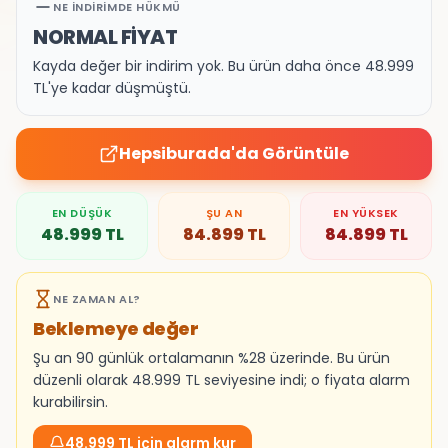
NE İNDIRIMDE HÜKMÜ
NORMAL FİYAT
Kayda değer bir indirim yok. Bu ürün daha önce 48.999
TL'ye kadar düşmüştü.
Hepsiburada
'da Görüntüle
EN DÜŞÜK
ŞU AN
EN YÜKSEK
48.999
TL
84.899
TL
84.899
TL
NE ZAMAN AL?
Beklemeye değer
Şu an 90 günlük ortalamanın %28 üzerinde. Bu ürün
düzenli olarak 48.999 TL seviyesine indi; o fiyata alarm
kurabilirsin.
48.999 TL için alarm kur