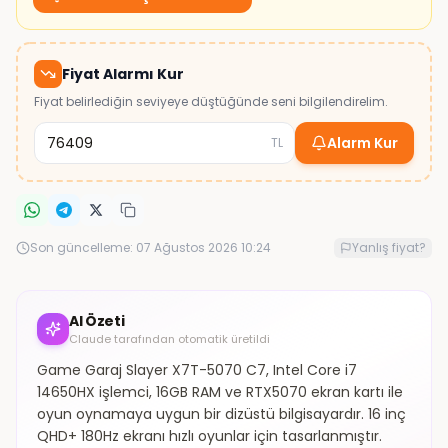
Fiyat Alarmı Kur
Fiyat belirlediğin seviyeye düştüğünde seni bilgilendirelim.
Alarm Kur
TL
Son güncelleme:
07 Ağustos 2026 10:24
Yanlış fiyat?
AI Özeti
Claude tarafından otomatik üretildi
Game Garaj Slayer X7T-5070 C7, Intel Core i7
14650HX işlemci, 16GB RAM ve RTX5070 ekran kartı ile
oyun oynamaya uygun bir dizüstü bilgisayardır. 16 inç
QHD+ 180Hz ekranı hızlı oyunlar için tasarlanmıştır.