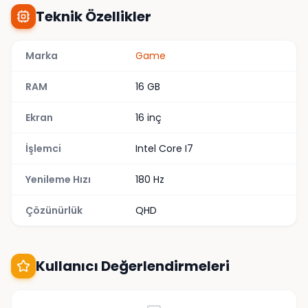
Teknik Özellikler
Marka
Game
RAM
16 GB
Ekran
16 inç
İşlemci
Intel Core I7
Yenileme Hızı
180 Hz
Çözünürlük
QHD
Kullanıcı Değerlendirmeleri