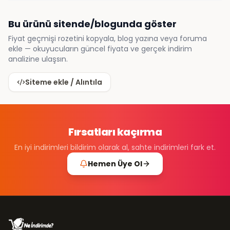
Bu ürünü sitende/blogunda göster
Fiyat geçmişi rozetini kopyala, blog yazına veya foruma
ekle — okuyucuların güncel fiyata ve gerçek indirim
analizine ulaşsın.
Siteme ekle / Alıntıla
Fırsatları kaçırma
En iyi indirimleri bildirim olarak al, sahte indirimleri fark et.
Hemen Üye Ol