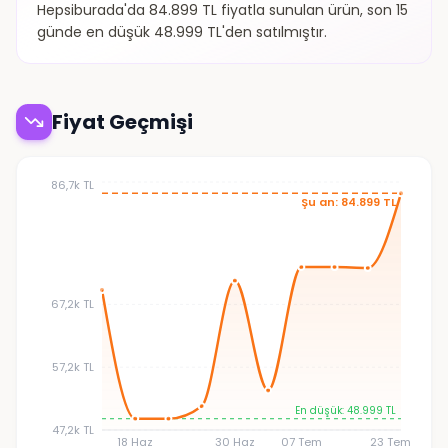
Hepsiburada'da 84.899 TL fiyatla sunulan ürün, son 15
günde en düşük 48.999 TL'den satılmıştır.
Fiyat Geçmişi
86,7k TL
Şu an: 84.899 TL
67,2k TL
57,2k TL
En düşük: 48.999 TL
47,2k TL
18 Haz
30 Haz
07 Tem
23 Tem