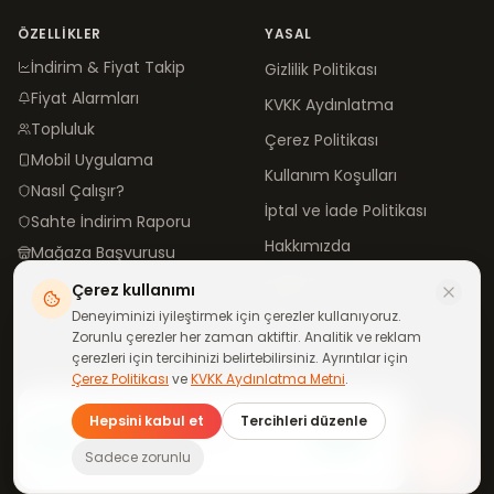
ÖZELLIKLER
YASAL
İndirim & Fiyat Takip
Gizlilik Politikası
Fiyat Alarmları
KVKK Aydınlatma
Topluluk
Çerez Politikası
Mobil Uygulama
Kullanım Koşulları
Nasıl Çalışır?
İptal ve İade Politikası
Sahte İndirim Raporu
Hakkımızda
Mağaza Başvurusu
İletişim
Çerez kullanımı
Blog
Deneyiminizi iyileştirmek için çerezler kullanıyoruz.
Zorunlu çerezler her zaman aktiftir. Analitik ve reklam
çerezleri için tercihinizi belirtebilirsiniz. Ayrıntılar için
Çerez Politikası
ve
KVKK Aydınlatma Metni
.
©
2026
neindirimde.com
·
Türkiye'de
ile yapıldı
Günün fırsatları
Hepsini kabul et
Tercihleri düzenle
telefonuna gelsin
Katıl
WhatsApp kanalımıza ücretsiz
Tüm mağazalar aktif
Sadece zorunlu
katıl