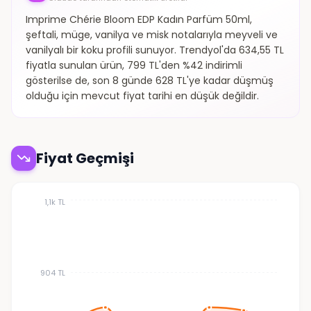
Imprime Chérie Bloom EDP Kadın Parfüm 50ml,
şeftali, müge, vanilya ve misk notalarıyla meyveli ve
vanilyalı bir koku profili sunuyor. Trendyol'da 634,55 TL
fiyatla sunulan ürün, 799 TL'den %42 indirimli
gösterilse de, son 8 günde 628 TL'ye kadar düşmüş
olduğu için mevcut fiyat tarihi en düşük değildir.
Fiyat Geçmişi
1,1k TL
904 TL