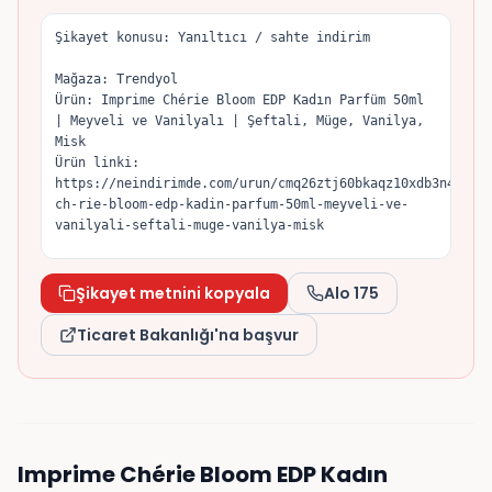
Şikayet konusu: Yanıltıcı / sahte indirim

Mağaza: Trendyol

Ürün: Imprime Chérie Bloom EDP Kadın Parfüm 50ml 
| Meyveli ve Vanilyalı | Şeftali, Müge, Vanilya, 
Misk

Ürün linki: 
https://neindirimde.com/urun/cmq26ztj60bkaqz10xdb3n4ww/i
ch-rie-bloom-edp-kadin-parfum-50ml-meyveli-ve-
vanilyali-seftali-muge-vanilya-misk

Ürün şu anda 635 TL fiyatla "indirimli" olarak 
sunuluyor; satıcının gösterdiği eski/orijinal 
Şikayet metnini kopyala
Alo 175
fiyat 799 TL. Tuttuğum fiyat geçmişine göre ürün 
son dönemde 628 TL seviyesine kadar düşmüştü, 
Ticaret Bakanlığı'na başvur
dolayısıyla indirim öncesi referans fiyatın yapay 
olarak yükseltildiğini düşünüyorum.

6502 sayılı Tüketicinin Korunması Hakkında Kanun 
ve İndirimli Satışlara İlişkin Yönetmelik gereği, 
indirim öncesi referans fiyat önceki 30 gün 
Imprime Chérie Bloom EDP Kadın
içinde uygulanan en düşük fiyat olmalıdır. 