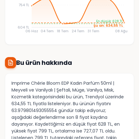
754 TL
En düşük: 628 TL
Şu an: 634,55 TL
604 TL
06 Haz
04 Tem
18 Tem
24 Tem
31 Tem
08 Ağu
Bu ürün hakkında
Imprime Chérie Bloom EDP Kadın Parfüm 50ml |
Meyveli ve Vanilyalı | Şeftali, Müge, Vanilya, Misk,
Kozmetik kategorisindeki bu ürün, Trendyol üzerinde
634,55 TL fiyatla listeleniyor. Bu ürünün fiyatını
63.979801493055554 gündür takip ediyoruz;
aşağıdaki değerlendirme son 8 fiyat kaydına
dayanıyor. Kaydettiğimiz en düşük fiyat 628 TL, en
yüksek fiyat 799 TL, ortalama ise 727,07 TL oldu.
Listelenen 799 TL tutarındaki referans fiyat, takip