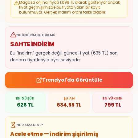
Mağaza orijinal fiyatı
1.099
TL olarak gösteriyor ancak
fiyat geçmişimizde bu fiyata yakın bir kayıt
bulunmuyor. Gerçek indirim oranı farklı olabilir.
NE İNDIRIMDE HÜKMÜ
SAHTE İNDİRİM
Bu "indirim" gerçek değil: güncel fiyat (635 TL) son
dönem fiyatlarıyla aynı seviyede.
Trendyol
'da Görüntüle
EN DÜŞÜK
ŞU AN
EN YÜKSEK
628
TL
634,55
TL
799
TL
NE ZAMAN AL?
Acele etme — indirim şişirilmiş