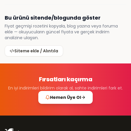
Bu ürünü sitende/blogunda göster
Fiyat geçmişi rozetini kopyala, blog yazına veya foruma
ekle — okuyucuların güncel fiyata ve gerçek indirim
analizine ulaşsın.
Siteme ekle / Alıntıla
Fırsatları kaçırma
En iyi indirimleri bildirim olarak al, sahte indirimleri fark et.
Hemen Üye Ol