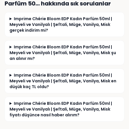
Konunun incelenmesini ve gereğinin yapılmasını 
Parfüm 50…
hakkında sık sorulanlar
talep ederim.
Imprime Chérie Bloom EDP Kadın Parfüm 50ml |
Meyveli ve Vanilyalı | Şeftali, Müge, Vanilya, Misk
gerçek indirim mi?
Imprime Chérie Bloom EDP Kadın Parfüm 50ml |
Meyveli ve Vanilyalı | Şeftali, Müge, Vanilya, Misk şu
an alınır mı?
Imprime Chérie Bloom EDP Kadın Parfüm 50ml |
Meyveli ve Vanilyalı | Şeftali, Müge, Vanilya, Misk en
düşük kaç TL oldu?
Imprime Chérie Bloom EDP Kadın Parfüm 50ml |
Meyveli ve Vanilyalı | Şeftali, Müge, Vanilya, Misk
fiyatı düşünce nasıl haber alırım?