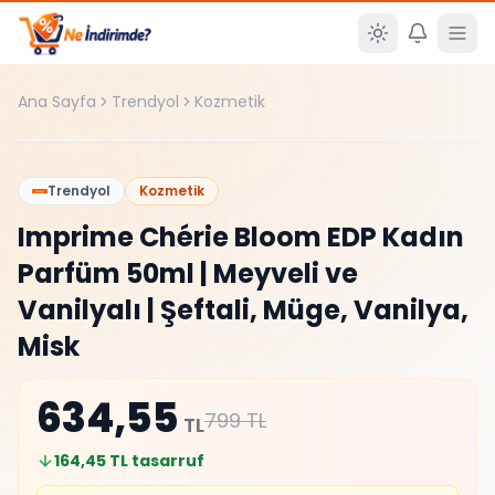
Ana içeriğe atla
Ana Sayfa
Trendyol
Kozmetik
%
42
Trendyol
Kozmetik
Imprime Chérie Bloom EDP Kadın
Parfüm 50ml | Meyveli ve
Vanilyalı | Şeftali, Müge, Vanilya,
Misk
634,55
799
TL
TL
164,45
TL tasarruf