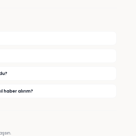
ldu?
l haber alırım?
aşsın.