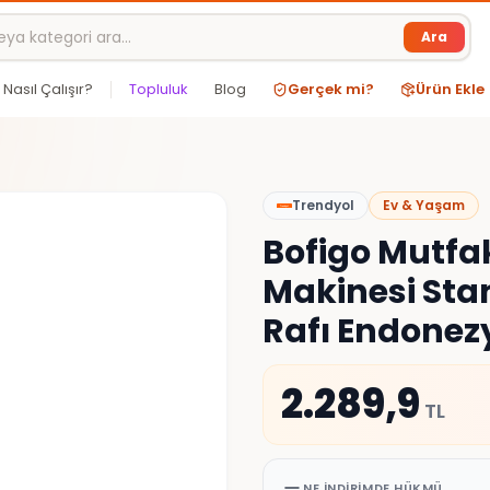
Ara
Nasıl Çalışır?
Topluluk
Blog
Gerçek mi?
Ürün Ekle
Trendyol
Ev & Yaşam
Bofigo Mutfa
Makinesi Sta
Rafı Endonez
2.289,9
TL
NE İNDIRIMDE HÜKMÜ