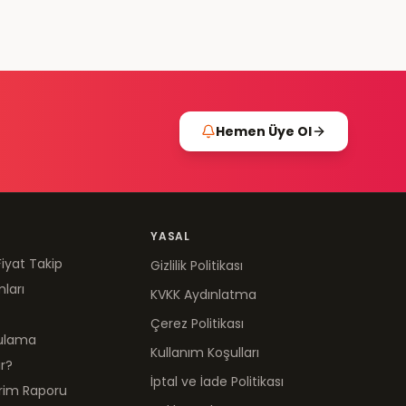
Hemen Üye Ol
YASAL
Fiyat Takip
Gizlilik Politikası
mları
KVKK Aydınlatma
Çerez Politikası
gulama
Kullanım Koşulları
ır?
İptal ve İade Politikası
irim Raporu