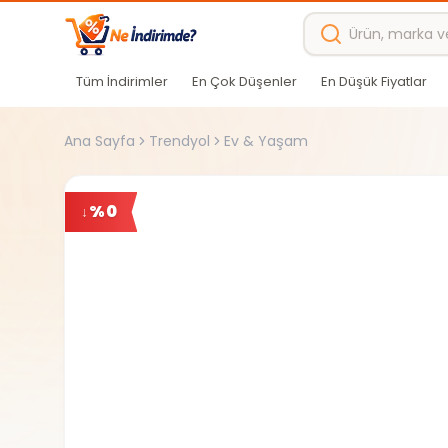
Ana içeriğe atla
Tüm İndirimler
En Çok Düşenler
En Düşük Fiyatlar
Ana Sayfa
Trendyol
Ev & Yaşam
%
0