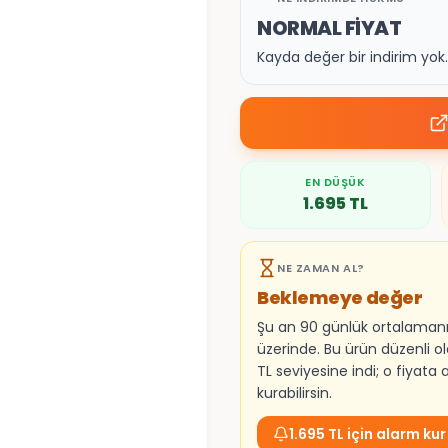
NORMAL FİYAT
Kayda değer bir indirim yo
EN DÜŞÜK
1.695
TL
NE ZAMAN AL?
Beklemeye değer
Şu an 90 günlük ortalaman
üzerinde. Bu ürün düzenli ol
TL seviyesine indi; o fiyata
kurabilirsin.
1.695 TL için alarm kur