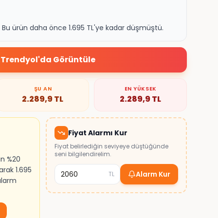
k. Bu ürün daha önce 1.695 TL'ye kadar düşmüştü.
Trendyol
'da Görüntüle
ŞU AN
EN YÜKSEK
2.289,9
TL
2.289,9
TL
Fiyat Alarmı Kur
Fiyat belirlediğin seviyeye düştüğünde
seni bilgilendirelim.
ın %20
arak 1.695
Alarm Kur
TL
 alarm