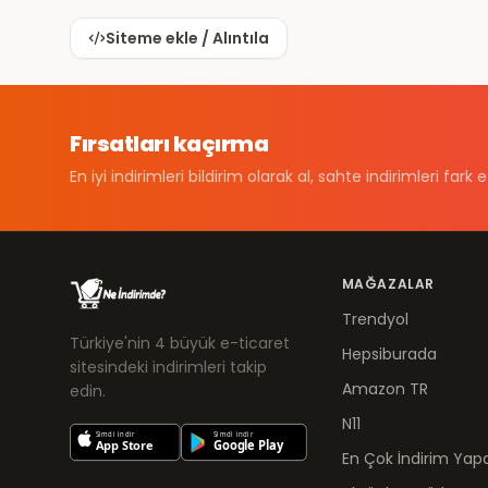
Siteme ekle / Alıntıla
Fırsatları kaçırma
En iyi indirimleri bildirim olarak al, sahte indirimleri fark e
MAĞAZALAR
Trendyol
Türkiye'nin 4 büyük e-ticaret
Hepsiburada
sitesindeki indirimleri takip
Amazon TR
edin.
N11
En Çok İndirim Yapa