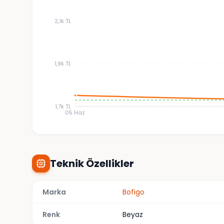
2,1k TL
1,9k TL
1,7k TL
05 Haz
Teknik Özellikler
Marka
Bofigo
Renk
Beyaz