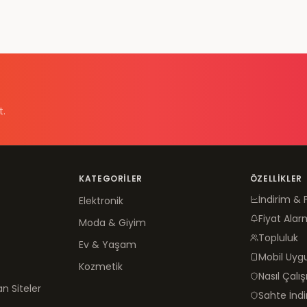
t.
KATEGORILER
ÖZELLIKLER
İndirim & 
Elektronik
Fiyat Alar
Moda & Giyim
Topluluk
Ev & Yaşam
Mobil Uy
Kozmetik
Nasıl Çalış
n Siteler
Sahte İnd