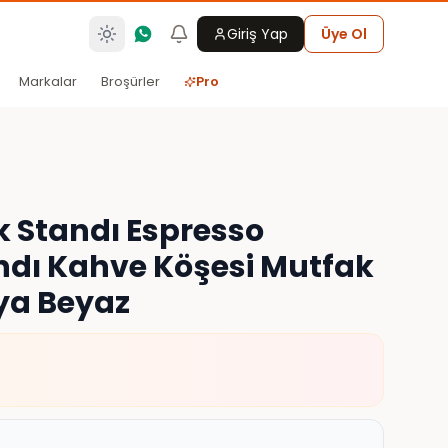
Giriş Yap
Üye Ol
Markalar
Broşürler
Pro
k Standı Espresso
ndı Kahve Köşesi Mutfak
ya Beyaz