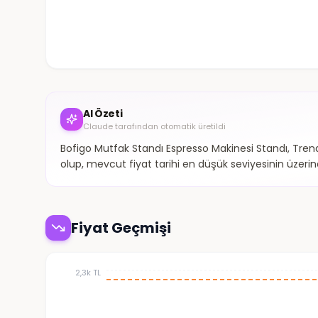
AI Özeti
Claude tarafından otomatik üretildi
Bofigo Mutfak Standı Espresso Makinesi Standı, Trendy
olup, mevcut fiyat tarihi en düşük seviyesinin üzeri
Fiyat Geçmişi
2,3k TL