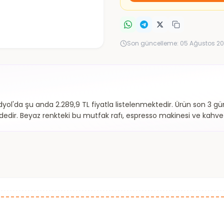
Son güncelleme:
05 Ağustos 20
ol'da şu anda 2.289,9 TL fiyatla listelenmektedir. Ürün son 3 günd
ndedir. Beyaz renkteki bu mutfak rafı, espresso makinesi ve kahve