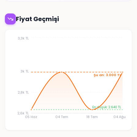
Fiyat Geçmişi
3,3k TL
3k TL
Şu an: 3.000 TL
2,8k TL
En düşük: 2.640 TL
2,6k TL
05 Haz
04 Tem
18 Tem
04 Ağu