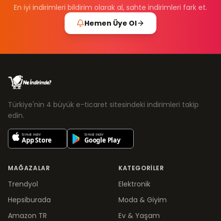
En iyi indirimleri bildirim olarak al, sahte indirimleri fark et.
Hemen Üye Ol
Türkiye'nin 4 büyük e-ticaret sitesindeki indirimleri takip
edin.
MAĞAZALAR
KATEGORILER
Trendyol
Elektronik
Hepsiburada
Moda & Giyim
Amazon TR
Ev & Yaşam