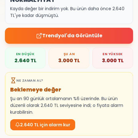
Kayda değer bir indirim yok. Bu ürün daha önce 2.640
TL'ye kadar düşmüştü.
Trendyol
'da Görüntüle
EN DÜŞÜK
ŞU AN
EN YÜKSEK
2.640
TL
3.000
TL
3.000
TL
NE ZAMAN AL?
Beklemeye değer
Şu an 90 günlük ortalamanın %6 üzerinde. Bu ürün
düzenli olarak 2.640 TL seviyesine indi; o fiyata alarm
kurabilirsin.
2.640 TL için alarm kur