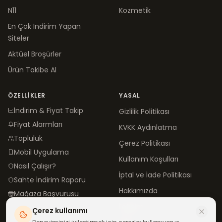
N11
Kozmetik
En Çok İndirim Yapan
Siteler
Aktüel Broşürler
Ürün Takibe Al
ÖZELLIKLER
YASAL
İndirim & Fiyat Takip
Gizlilik Politikası
Fiyat Alarmları
KVKK Aydınlatma
Topluluk
Çerez Politikası
Mobil Uygulama
Kullanım Koşulları
Nasıl Çalışır?
İptal ve İade Politikası
Sahte İndirim Raporu
Hakkımızda
Mağaza Başvurusu
İletişim
Çerez kullanımı