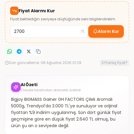
Fiyat Alarmı Kur
Fiyat belirlediğin seviyeye düştüğünde seni bilgilendirelim.
Alarm Kur
TL
Son güncelleme:
08 Ağustos 2026 01:29
Yanlış fiyat?
AI Özeti
Claude tarafından otomatik üretildi
Bigjoy BIGMASS Gainer GH FACTORS Çilek Aromalı
5000g, Trendyol'da 3.000 TL'ye sunuluyor ve orijinal
fiyattan %9 indirim uygulanmış. Son dört günlük fiyat
geçmişine göre en düşük fiyat 2.640 TL olmuş, bu
ürün şu an o seviyede değil.