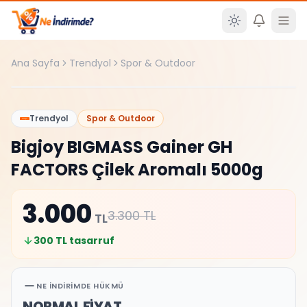
Ana içeriğe atla
Ana Sayfa
Trendyol
Spor & Outdoor
%
9
Trendyol
Spor & Outdoor
Bigjoy BIGMASS Gainer GH
FACTORS Çilek Aromalı 5000g
3.000
3.300
TL
TL
300
TL tasarruf
NE İNDIRIMDE HÜKMÜ
NORMAL FİYAT