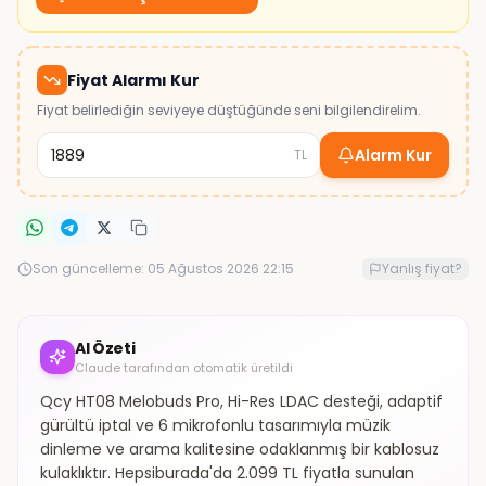
Fiyat Alarmı Kur
Fiyat belirlediğin seviyeye düştüğünde seni bilgilendirelim.
Alarm Kur
TL
Son güncelleme:
05 Ağustos 2026 22:15
Yanlış fiyat?
AI Özeti
Claude tarafından otomatik üretildi
Qcy HT08 Melobuds Pro, Hi-Res LDAC desteği, adaptif
gürültü iptal ve 6 mikrofonlu tasarımıyla müzik
dinleme ve arama kalitesine odaklanmış bir kablosuz
kulaklıktır. Hepsiburada'da 2.099 TL fiyatla sunulan