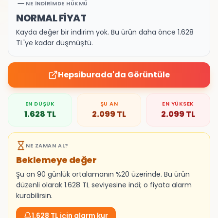
NE İNDIRIMDE HÜKMÜ
NORMAL FİYAT
Kayda değer bir indirim yok. Bu ürün daha önce 1.628
TL'ye kadar düşmüştü.
Hepsiburada
'da Görüntüle
EN DÜŞÜK
ŞU AN
EN YÜKSEK
1.628
TL
2.099
TL
2.099
TL
NE ZAMAN AL?
Beklemeye değer
Şu an 90 günlük ortalamanın %20 üzerinde. Bu ürün
düzenli olarak 1.628 TL seviyesine indi; o fiyata alarm
kurabilirsin.
1.628 TL için alarm kur