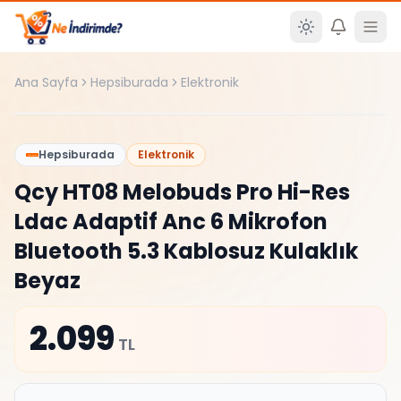
Ana içeriğe atla
Ana Sayfa
Hepsiburada
Elektronik
%
0
Hepsiburada
Elektronik
Qcy HT08 Melobuds Pro Hi-Res
Ldac Adaptif Anc 6 Mikrofon
Bluetooth 5.3 Kablosuz Kulaklık
Beyaz
2.099
TL