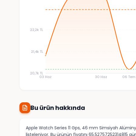
22,2k TL
21,4k TL
20,7k TL
03 Haz
30 Haz
06 Tem
Bu ürün hakkında
Apple Watch Series 11 Gps, 46 mm Simsiyah Alüminyum
listeleniyor. Bu ürünün fiyatını 65.52757252314815 g