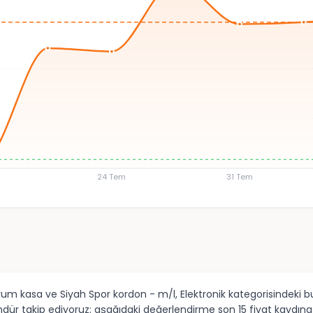
24 Tem
31 Tem
 kasa ve Siyah Spor kordon - m/l, Elektronik kategorisindeki bu
ündür takip ediyoruz; aşağıdaki değerlendirme son 15 fiyat kaydın