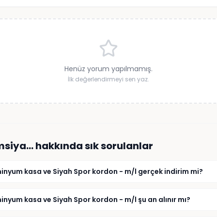
Henüz yorum yapılmamış.
İlk değerlendirmeyi sen yaz.
imsiya…
hakkında sık sorulanlar
inyum kasa ve Siyah Spor kordon - m/l gerçek indirim mi?
nyum kasa ve Siyah Spor kordon - m/l şu an alınır mı?