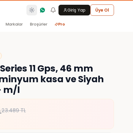
Giriş Yap
Üye Ol
Markalar
Broşürler
Pro
Series 11 Gps, 46 mm
üminyum kasa ve Siyah
- m/l
23.489
TL
L