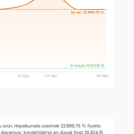
Şu an: 22.889,75 TL
En düşük: 20.824,15 TL
02 Ağu
03 Ağu
06 Ağu
 ürün, Hepsiburada üzerinde 22.889,75 TL fiyatla
a dayanıyor. Kaydettiğimiz en düşük fiyat 20.824,15