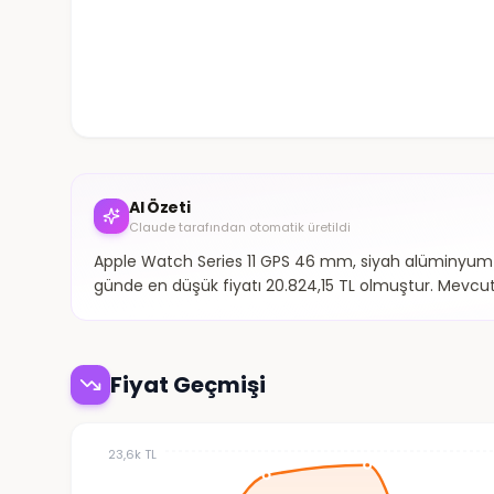
AI Özeti
Claude tarafından otomatik üretildi
Apple Watch Series 11 GPS 46 mm, siyah alüminyum ka
günde en düşük fiyatı 20.824,15 TL olmuştur. Mevcut
Fiyat Geçmişi
23,6k TL