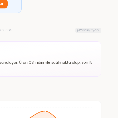
ur
26 10:25
Yanlış fiyat?
nuluyor. Ürün %3 indirimle satılmakta olup, son 15