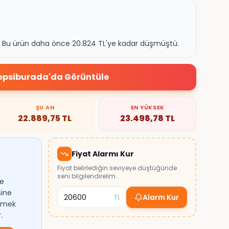
k. Bu ürün daha önce 20.824 TL'ye kadar düşmüştü.
epsiburada
'da Görüntüle
ŞU AN
EN YÜKSEK
22.889,75
TL
23.498,78
TL
Fiyat Alarmı Kur
Fiyat belirlediğin seviyeye düştüğünde
seni bilgilendirelim.
de
sine
Alarm Kur
TL
lemek
.