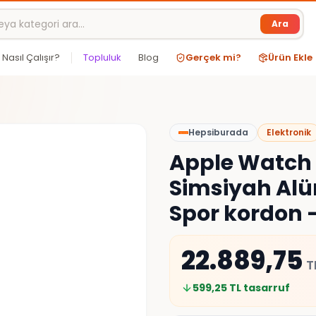
Ara
Nasıl Çalışır?
Topluluk
Blog
Gerçek mi?
Ürün Ekle
Hepsiburada
Elektronik
Apple Watch 
Simsiyah Al
Spor kordon 
22.889,75
T
599,25
TL tasarruf