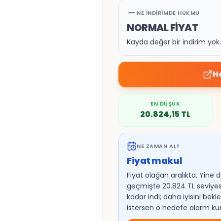
NE İNDIRIMDE HÜKMÜ
NORMAL FİYAT
Kayda değer bir indirim yo
H
EN DÜŞÜK
20.824,15
TL
NE ZAMAN AL?
Fiyat makul
Fiyat olağan aralıkta. Yine 
geçmişte 20.824 TL seviye
kadar indi; daha iyisini bek
istersen o hedefe alarm kur