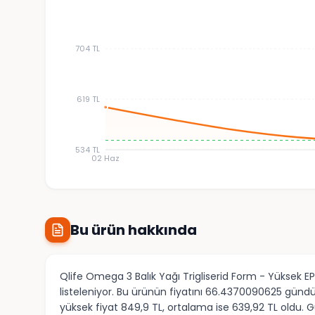
704 TL
619 TL
534 TL
02 Haz
Bu ürün hakkında
Qlife Omega 3 Balık Yağı Trigliserid Form - Yüksek E
listeleniyor. Bu ürünün fiyatını 66.4370090625 gündü
yüksek fiyat 849,9 TL, ortalama ise 639,92 TL oldu. G