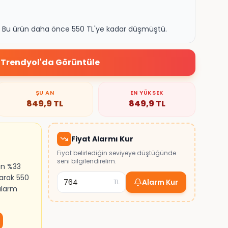
k. Bu ürün daha önce 550 TL'ye kadar düşmüştü.
Trendyol
'da Görüntüle
ŞU AN
EN YÜKSEK
849,9
TL
849,9
TL
Fiyat Alarmı Kur
Fiyat belirlediğin seviyeye düştüğünde
seni bilgilendirelim.
ın %33
larak 550
Alarm Kur
TL
 alarm