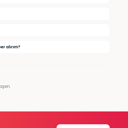
er alırım?
aşsın.