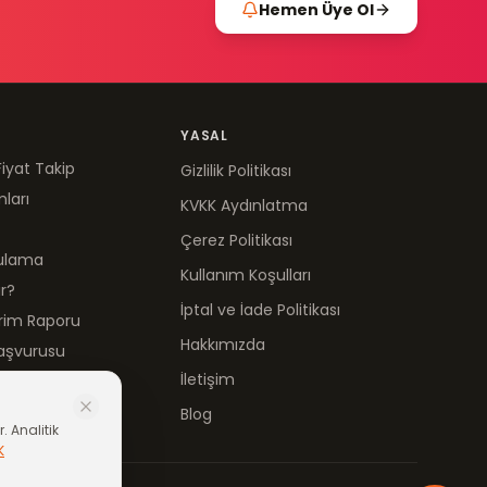
Hemen Üye Ol
YASAL
Fiyat Takip
Gizlilik Politikası
mları
KVKK Aydınlatma
Çerez Politikası
gulama
Kullanım Koşulları
ır?
İptal ve İade Politikası
irim Raporu
Hakkımızda
aşvurusu
İletişim
Blog
. Analitik
K