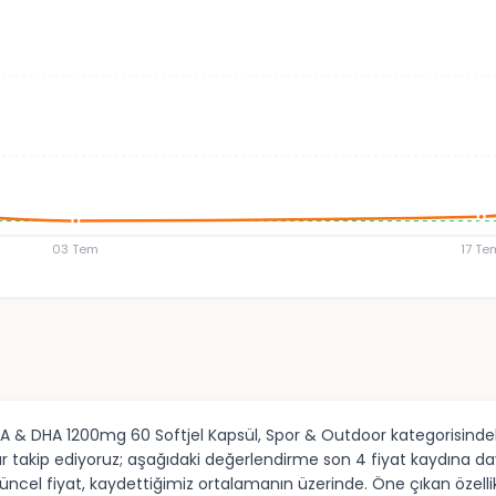
03 Tem
17 Te
PA & DHA 1200mg 60 Softjel Kapsül, Spor & Outdoor kategorisindek
r takip ediyoruz; aşağıdaki değerlendirme son 4 fiyat kaydına da
üncel fiyat, kaydettiğimiz ortalamanın üzerinde. Öne çıkan özellikl