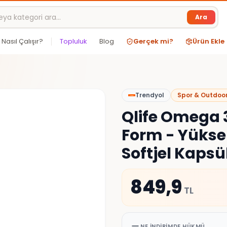
Ara
Nasıl Çalışır?
Topluluk
Blog
Gerçek mi?
Ürün Ekle
Trendyol
Spor & Outdoo
Qlife Omega 3
Form - Yükse
Softjel Kapsü
849,9
TL
NE İNDIRIMDE HÜKMÜ