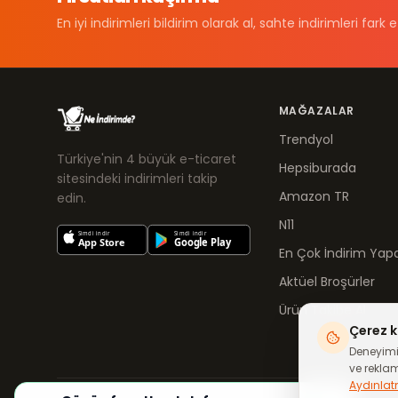
En iyi indirimleri bildirim olarak al, sahte indirimleri fark e
MAĞAZALAR
Trendyol
Türkiye'nin 4 büyük e-ticaret
Hepsiburada
sitesindeki indirimleri takip
Amazon TR
edin.
N11
En Çok İndirim Yapa
Aktüel Broşürler
Ürün Takibe Al
Çerez k
Deneyimin
ve reklam 
Aydınlat