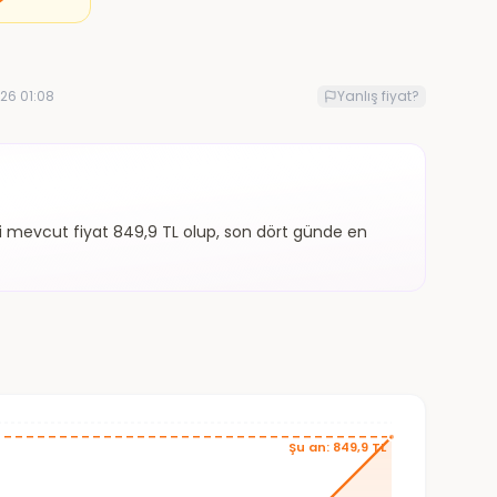
26 01:08
Yanlış fiyat?
aki mevcut fiyat 849,9 TL olup, son dört günde en
Şu an: 849,9 TL