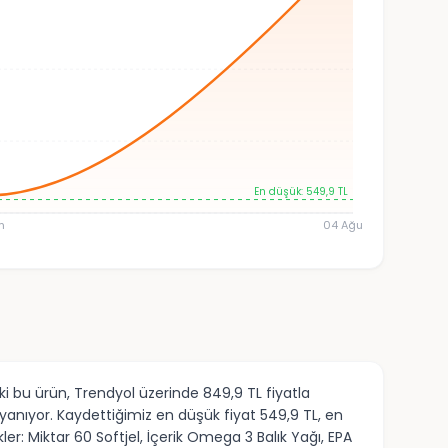
En düşük: 549,9 TL
m
04 Ağu
i bu ürün, Trendyol üzerinde 849,9 TL fiyatla
yanıyor. Kaydettiğimiz en düşük fiyat 549,9 TL, en
er: Miktar 60 Softjel, İçerik Omega 3 Balık Yağı, EPA