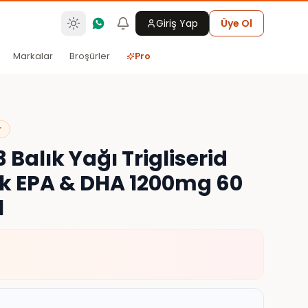
Giriş Yap
Üye Ol
Markalar
Broşürler
Pro
r
 Balık Yağı Trigliserid
k EPA & DHA 1200mg 60
l