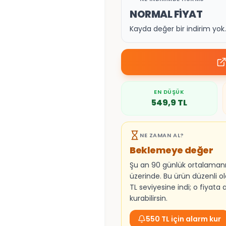
NORMAL FİYAT
Kayda değer bir indirim yo
EN DÜŞÜK
549,9
TL
NE ZAMAN AL?
Beklemeye değer
Şu an 90 günlük ortalaman
üzerinde. Bu ürün düzenli o
TL seviyesine indi; o fiyata
kurabilirsin.
550 TL için alarm kur