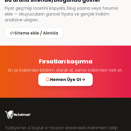
Fiyat geçmişi rozetini kopyala, blog yazına veya foruma
ekle — okuyucuların güncel fiyata ve gerçek indirim
analizine ulaşsın.
Siteme ekle / Alıntıla
Fırsatları kaçırma
En iyi indirimleri bildirim olarak al, sahte indirimleri fark et.
Hemen Üye Ol
Türkiye'nin 4 büyük e-ticaret sitesindeki indirimleri takip