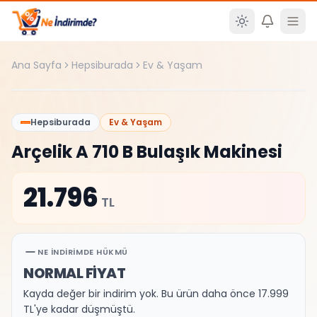
Ana içeriğe atla
Ana Sayfa
Hepsiburada
Ev & Yaşam
%
0
Hepsiburada
Ev & Yaşam
Arçelik A 710 B Bulaşık Makinesi
21.796
TL
NE İNDIRIMDE HÜKMÜ
NORMAL FİYAT
Kayda değer bir indirim yok. Bu ürün daha önce 17.999
TL'ye kadar düşmüştü.