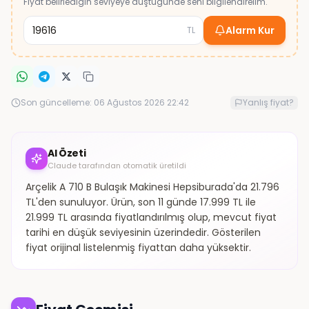
Fiyat belirlediğin seviyeye düştüğünde seni bilgilendirelim.
Alarm Kur
TL
Son güncelleme:
06 Ağustos 2026 22:42
Yanlış fiyat?
AI Özeti
Claude tarafından otomatik üretildi
Arçelik A 710 B Bulaşık Makinesi Hepsiburada'da 21.796
TL'den sunuluyor. Ürün, son 11 günde 17.999 TL ile
21.999 TL arasında fiyatlandırılmış olup, mevcut fiyat
tarihi en düşük seviyesinin üzerindedir. Gösterilen
fiyat orijinal listelenmiş fiyattan daha yüksektir.