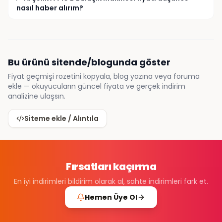
nasıl haber alırım?
Bu ürünü sitende/blogunda göster
Fiyat geçmişi rozetini kopyala, blog yazına veya foruma
ekle — okuyucuların güncel fiyata ve gerçek indirim
analizine ulaşsın.
Siteme ekle / Alıntıla
Fırsatları kaçırma
En iyi indirimleri bildirim olarak al, sahte indirimleri fark et.
Hemen Üye Ol