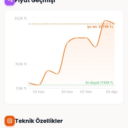
Fiyat Geçmişi
22,2k TL
Şu an: 21.796 TL
19,3k TL
En düşük: 17.999 TL
17,8k TL
03 Haz
30 Haz
03 Tem
05 Ağu
Teknik Özellikler