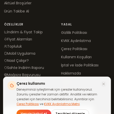
Aktüel Broşürler
Ürün Takibe Al
ÖZELLIKLER
YASAL
İndirim & Fiyat Takip
Gizlilik Politikası
Fiyat Alarmları
KVKK Aydınlatma
Topluluk
Çerez Politikası
Mobil Uygulama
Kullanım Koşulları
Nasıl Çalışır?
İptal ve İade Politikası
Sahte İndirim Raporu
Hakkımızda
Mağaza Başvurusu
İletişim
Çerez kullanımı
Blog
Deneyiminizi iyileştirmek için çerezler kullanıyoruz.
Zorunlu çerezler her zaman aktiftir. Analitik ve reklam
çerezleri için tercihinizi belirtebilirsiniz. Ayrıntılar için
Çerez Politikası
ve
KVKK Aydınlatma Metni
.
©
2026
neindirimde.com
·
Türkiye'de
ile yapıldı
Günün fırsatları
Hepsini kabul et
Tercihleri düzenle